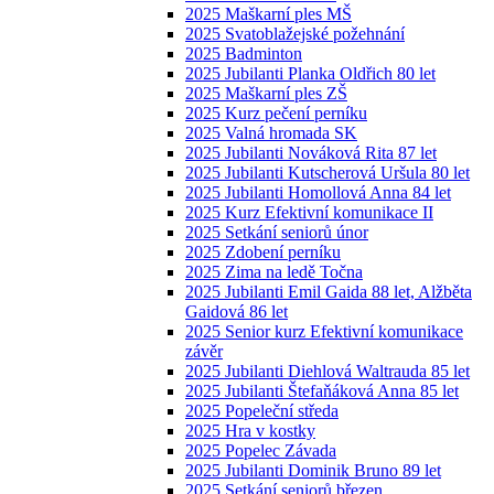
2025 Maškarní ples MŠ
2025 Svatoblažejské požehnání
2025 Badminton
2025 Jubilanti Planka Oldřich 80 let
2025 Maškarní ples ZŠ
2025 Kurz pečení perníku
2025 Valná hromada SK
2025 Jubilanti Nováková Rita 87 let
2025 Jubilanti Kutscherová Uršula 80 let
2025 Jubilanti Homollová Anna 84 let
2025 Kurz Efektivní komunikace II
2025 Setkání seniorů únor
2025 Zdobení perníku
2025 Zima na ledě Točna
2025 Jubilanti Emil Gaida 88 let, Alžběta
Gaidová 86 let
2025 Senior kurz Efektivní komunikace
závěr
2025 Jubilanti Diehlová Waltrauda 85 let
2025 Jubilanti Štefaňáková Anna 85 let
2025 Popeleční středa
2025 Hra v kostky
2025 Popelec Závada
2025 Jubilanti Dominik Bruno 89 let
2025 Setkání seniorů březen