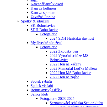
Kalendář akcí v okolí
Kam za kulturou
Kam za sportem
Závažná Poruba
Spolky & sdružení
SK Bohuslavice
SDH Bohuslavice
Fotogalerie
2024 SDH Hasičská slavnost
Myslivecké sdružení
Fotogalerie
2022 Zkoušky psů
2022 Výroční schůze MS
Bohuslavice
2022 Hon na kačeny
2022 Memoriál Luďka Mullera
2022 Hon MS Bohuslavice
2022 Hon na zajíce
Spolek rybářů
Spolek včelařů
Bohuslavický Oříšek
Senior klub
Fotogalerie 2023-2025
Seznamovácí schůzka Senior klubu