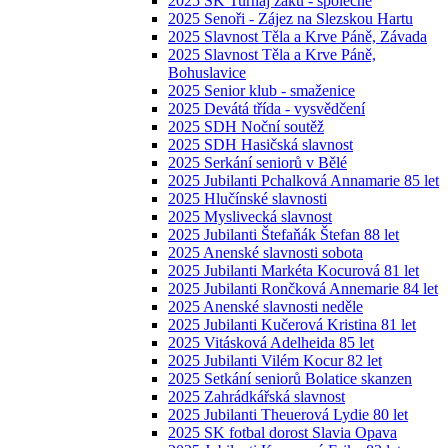
2025 SK Turnaj žáků - společné
2025 Senoři - Zájez na Slezskou Hartu
2025 Slavnost Těla a Krve Páně, Závada
2025 Slavnost Těla a Krve Páně,
Bohuslavice
2025 Senior klub - smaženice
2025 Devátá třída - vysvědčení
2025 SDH Noční soutěž
2025 SDH Hasičská slavnost
2025 Serkání seniorů v Bělé
2025 Jubilanti Pchalková Annamarie 85 let
2025 Hlučínské slavnosti
2025 Myslivecká slavnost
2025 Jubilanti Štefaňák Štefan 88 let
2025 Anenské slavnosti sobota
2025 Jubilanti Markéta Kocurová 81 let
2025 Jubilanti Rončková Annemarie 84 let
2025 Anenské slavnosti neděle
2025 Jubilanti Kučerová Kristina 81 let
2025 Vitásková Adelheida 85 let
2025 Jubilanti Vilém Kocur 82 let
2025 Setkání seniorů Bolatice skanzen
2025 Zahrádkářská slavnost
2025 Jubilanti Theuerová Lydie 80 let
2025 SK fotbal dorost Slavia Opava