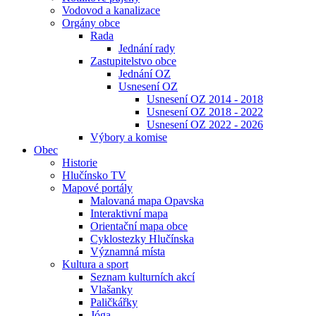
Vodovod a kanalizace
Orgány obce
Rada
Jednání rady
Zastupitelstvo obce
Jednání OZ
Usnesení OZ
Usnesení OZ 2014 - 2018
Usnesení OZ 2018 - 2022
Usnesení OZ 2022 - 2026
Výbory a komise
Obec
Historie
Hlučínsko TV
Mapové portály
Malovaná mapa Opavska
Interaktivní mapa
Orientační mapa obce
Cyklostezky Hlučínska
Významná místa
Kultura a sport
Seznam kulturních akcí
Vlašanky
Paličkářky
Jóga