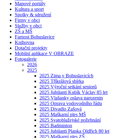
Mapové portály
Kultura a sport
Spolky & sdružení
Firmy v obci
Služby v obci
ZŠ a MŠ
Farnost Bohuslavice
Knihovna
Dotační projekty
Mobilní aplikace V OBRAZE
Fotogalerie
2026
2025
2025 Zima v Bohuslavicích
2025 Tříkrálová sbírka
2025 Výroční setkání seniorů
2025 Jubilanti Kubík Václav 85 let
2025 Vlašanky oslava narozenin
2025 Oprava vodovodního řádu
2025 Divadlo Zašová
2025 Maškarní ples MŠ
2025 Svatoblažejské požehnání
2025 Badminton
2025 Jubilanti Planka Oldřich 80 let
2025 Maškarní ples ZŠ