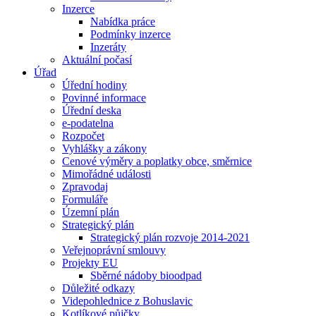
Inzerce
Nabídka práce
Podmínky inzerce
Inzeráty
Aktuální počasí
Úřad
Úřední hodiny
Povinné informace
Úřední deska
e-podatelna
Rozpočet
Vyhlášky a zákony
Cenové výměry a poplatky obce, směrnice
Mimořádné události
Zpravodaj
Formuláře
Územní plán
Strategický plán
Strategický plán rozvoje 2014-2021
Veřejnoprávní smlouvy
Projekty EU
Sběrné nádoby bioodpad
Důležité odkazy
Videpohlednice z Bohuslavic
Kotlíkové půjčky