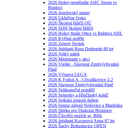
2026 Hokej semifinále AHC Storm vs
Buldoci
2026 Josefovský turnaj
2026 Ukliďme česko
2026 Školení řidičů OÚ
2026 SDH školení řidičů
2026 Hokej finále Otice vs Buldoci AHL
2026 Květná neděle
2026 Zelený čtvrtek
2026 Jubilanti Rosa Drahomír 80 let
2026 Velký pátek
2026 Ministranti v akci
2026 Vigilie - Slavnost Zmrtvýchvstání
Páně
2026 Výstava LEGA
2026 K Fotbal A - Chvalíkovice 2-2
2026 Slavnost Zmrtvýchvstání Páně
2026 Velikonoční pondělí
2026 Seniorky a Hlučínský koláč
2026 Setkání seniorů duben
2026 Senior zájezd Nošovice a Marlenka
2026 Sbírka pro Diakonii Broumov
2026 Člověče nezlob se, Bělá
2026 Jubilanti Kocurová Anna 87 let
2026 Šachy Bohuslavice OPEN