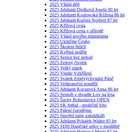
2025 Vítání dětí
2025 Jubilanti Dedková Josefa 90 let
2025 Jubilanti Koslowská Růžena 86 let
2025 Jubilanti Kučera Norbert 87 let
2025 Křížová cesta
2025 Křížová cesta v přírodě
2025 Vítání nového ministranta
2025 Ukliďme Česko
2025 Školení řidičů
2025 Květná neděle
2025 Senior bez nehod
2025 Zelený čtvrtek
2025 Velký pátek
2025 Vigilie Vzkříšení
2025 Svátek Zmrtvýchvstání Páně
2025 Velikonoční pondělí
2025 Jubilanti Kocurová Anna 86 let
2025 Senioři v divadle Lov na losa
2025 Šachy Bohuslavice OPEN
2025 SK fotbal - společné foto
2025 Pálení čarodějnic
2025 Stavění máje zahrádkáři
2025 Jubilanti Pchalek Walter 85 let
2025 SDH Hasičské srdce v modlitbě
2025 Jubilanti Heitzová Marie 87 let