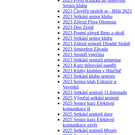
2023 První schůzka po obnovení
Senior klubu
2023 Člověče nezlob se - Bělá 2023
2023 Setkání senior klubu
2023 Zájezd Flora Olomouc
2023 Den Země
2023 Poutní zájezd Brno a okolí
2023 Setkání senior klubu
2023 Zájezd seniorů Dlouhé Stráně
2023 Seniorfest Závada
2023 Senioři vaječina
2023 Setkání seniorů petanque
2023 Kurz trénování paměti
2023 Kluby klubům v Hlučíně
2023 Setkání klubu senioru
2023 Senior klub Exkurze u
Veverků
2023 Setkání seniorů 11.listopadu
2025 Výroční setkání seniorů
2025 Senior kurz Efektivní
komunikace II
2025 Setkání seniorů únor
2025 Senior kurz Efektivní
komunikace závěr
2025 Setkání seniorů březen