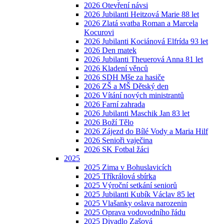
2026 Otevření návsi
2026 Jubilanti Heitzová Marie 88 let
2026 Zlatá svatba Roman a Marcela
Kocurovi
2026 Jubilanti Kociánová Elfrída 93 let
2026 Den matek
2026 Jubilanti Theuerová Anna 81 let
2026 Kladení věnců
2026 SDH Mše za hasiče
2026 ZŠ a MŠ Dětský den
2026 Vítání nových ministrantů
2026 Farní zahrada
2026 Jubilanti Maschik Jan 83 let
2026 Boží Tělo
2026 Zájezd do Bílé Vody a Maria Hilf
2026 Senioři vaječina
2026 SK Fotbal žáci
2025
2025 Zima v Bohuslavicích
2025 Tříkrálová sbírka
2025 Výroční setkání seniorů
2025 Jubilanti Kubík Václav 85 let
2025 Vlašanky oslava narozenin
2025 Oprava vodovodního řádu
2025 Divadlo Zašová