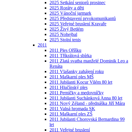
2025 Setkání seniorů prosinec
2025 Roráty a děti
2025 Vánoční jarmark
2025 Představení prvokomunikantů
2025 Veřejné bruslení Kravaře
2025 Živý Betlém
2025 Nohejbal
2025 Stolní tenis
2011
2011 Ples Oříšku
2011 Tříkrálová sbírka
2011 Zlatá svatba manželé Dominik Leo a
Renáta
2011 Vlašanky zahájení roku
2011 Maškarní ples MŠ
2011 Jubilanti Kocur Vilém 80 let
2011 Hlučínský ples
2011 Perníčky a medovníčky
2011 Jubilanti Suchánková Anna 80 let
2011 Nový Zéland - přednáška Jiří Mára
2011 Valná hromada SK
2011 Maškarní ples ZŠ
2011 Jubilanti Chorovská Bernardina 99
let
2011 Veřejné bruslení