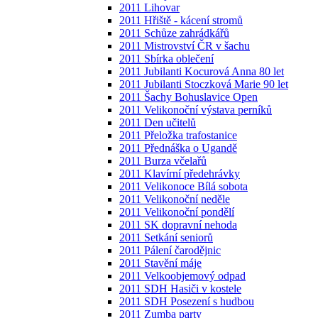
2011 Lihovar
2011 Hřiště - kácení stromů
2011 Schůze zahrádkářů
2011 Mistrovství ČR v šachu
2011 Sbírka oblečení
2011 Jubilanti Kocurová Anna 80 let
2011 Jubilanti Stoczková Marie 90 let
2011 Šachy Bohuslavice Open
2011 Velikonoční výstava perníků
2011 Den učitelů
2011 Přeložka trafostanice
2011 Přednáška o Ugandě
2011 Burza včelařů
2011 Klavírní předehrávky
2011 Velikonoce Bílá sobota
2011 Velikonoční neděle
2011 Velikonoční pondělí
2011 SK dopravní nehoda
2011 Setkání seniorů
2011 Pálení čarodějnic
2011 Stavění máje
2011 Velkoobjemový odpad
2011 SDH Hasiči v kostele
2011 SDH Posezení s hudbou
2011 Zumba party