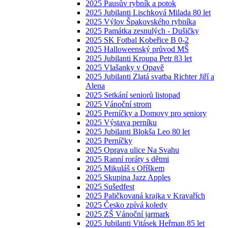
2025 Pausův rybník a potok
2025 Jubilanti Lischková Milada 80 let
2025 Výlov Špakovského rybníka
2025 Památka zesnulých - Dušičky
2025 SK Fotbal Kobeřice B 0-2
2025 Halloweenský průvod MŠ
2025 Jubilanti Kroupa Petr 83 let
2025 Vlašanky v Opavě
2025 Jubilanti Zlatá svatba Richter Jiří a
Alena
2025 Setkání seniorů listopad
2025 Vánoční strom
2025 Perníčky a Domovy pro seniory
2025 Výstava perníku
2025 Jubilanti Blokša Leo 80 let
2025 Perníčky
2025 Oprava ulice Na Svahu
2025 Ranní roráty s dětmi
2025 Mikuláš s Oříškem
2025 Skupina Jazz Apples
2025 Sušedfest
2025 Paličkovaná krajka v Kravařích
2025 Česko zpívá koledy
2025 ZŠ Vánoční jarmark
2025 Jubilanti Vitásek Heřman 85 let