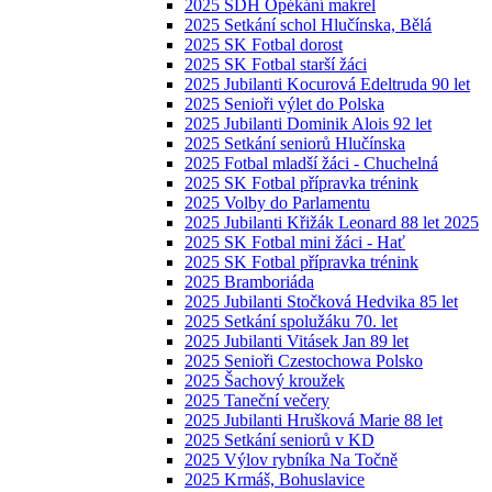
2025 SDH Opékání makrel
2025 Setkání schol Hlučínska, Bělá
2025 SK Fotbal dorost
2025 SK Fotbal starší žáci
2025 Jubilanti Kocurová Edeltruda 90 let
2025 Senioři výlet do Polska
2025 Jubilanti Dominik Alois 92 let
2025 Setkání seniorů Hlučínska
2025 Fotbal mladší žáci - Chuchelná
2025 SK Fotbal přípravka trénink
2025 Volby do Parlamentu
2025 Jubilanti Křižák Leonard 88 let 2025
2025 SK Fotbal mini žáci - Hať
2025 SK Fotbal přípravka trénink
2025 Bramboriáda
2025 Jubilanti Stočková Hedvika 85 let
2025 Setkání spolužáku 70. let
2025 Jubilanti Vitásek Jan 89 let
2025 Senioři Czestochowa Polsko
2025 Šachový kroužek
2025 Taneční večery
2025 Jubilanti Hrušková Marie 88 let
2025 Setkání seniorů v KD
2025 Výlov rybníka Na Točně
2025 Krmáš, Bohuslavice