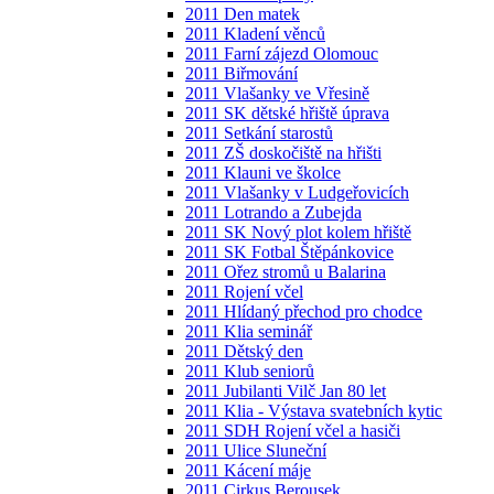
2011 Den matek
2011 Kladení věnců
2011 Farní zájezd Olomouc
2011 Biřmování
2011 Vlašanky ve Vřesině
2011 SK dětské hřiště úprava
2011 Setkání starostů
2011 ZŠ doskočiště na hřišti
2011 Klauni ve školce
2011 Vlašanky v Ludgeřovicích
2011 Lotrando a Zubejda
2011 SK Nový plot kolem hřiště
2011 SK Fotbal Štěpánkovice
2011 Ořez stromů u Balarina
2011 Rojení včel
2011 Hlídaný přechod pro chodce
2011 Klia seminář
2011 Dětský den
2011 Klub seniorů
2011 Jubilanti Vilč Jan 80 let
2011 Klia - Výstava svatebních kytic
2011 SDH Rojení včel a hasiči
2011 Ulice Sluneční
2011 Kácení máje
2011 Cirkus Berousek