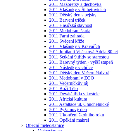
2011 Mažoretky a dechovka
2011 Vlašanky v Šilheřovicích
2011 Dětský den s pejsky
2011 Barvení triček
2011 Hasičská slavnost
2011 Medobraní škola
2011 Farní zahrada
2011 Svěcení kříže
2011 Vlašanky v Kravařích
2011 Jubilanti Vitásková Adéla 80 let
2011 Setkání 9.třídy se starostou
2011 Barevný týden - vyšší stupeň
2011 Následky vichřice
2011 Dětský den Večerníčkův ráj
2011 Medobraní v ZOO
2011 Večerníčkův ráj
2011 Boží Tělo
2011 Devátá třída v kostele
2011 Africká kultura
2011 Asfaltace ul. Chuchelnické
2011 Pyžamový den
2011 Ukončení školního roku
2011 Opékání makrel
Obecní meteostanice
Meteostanice