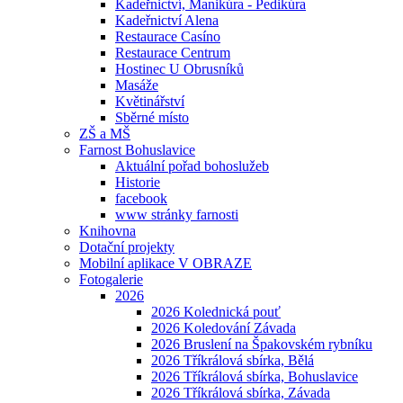
Kadeřnictví, Manikúra - Pedikúra
Kadeřnictví Alena
Restaurace Casíno
Restaurace Centrum
Hostinec U Obrusníků
Masáže
Květinářství
Sběrné místo
ZŠ a MŠ
Farnost Bohuslavice
Aktuální pořad bohoslužeb
Historie
facebook
www stránky farnosti
Knihovna
Dotační projekty
Mobilní aplikace V OBRAZE
Fotogalerie
2026
2026 Kolednická pouť
2026 Koledování Závada
2026 Bruslení na Špakovském rybníku
2026 Tříkrálová sbírka, Bělá
2026 Tříkrálová sbírka, Bohuslavice
2026 Tříkrálová sbírka, Závada