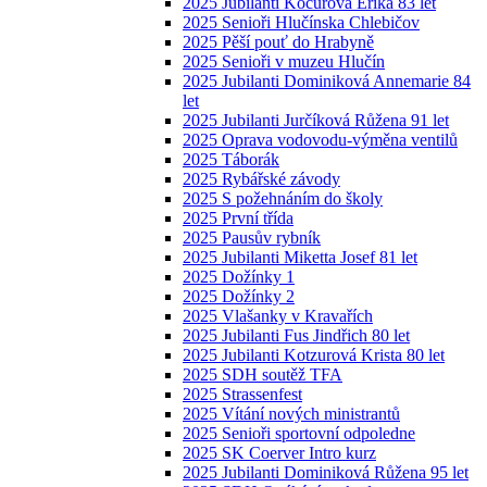
2025 Jubilanti Kocurová Erika 83 let
2025 Senioři Hlučínska Chlebičov
2025 Pěší pouť do Hrabyně
2025 Senioři v muzeu Hlučín
2025 Jubilanti Dominiková Annemarie 84
let
2025 Jubilanti Jurčíková Růžena 91 let
2025 Oprava vodovodu-výměna ventilů
2025 Táborák
2025 Rybářské závody
2025 S požehnáním do školy
2025 První třída
2025 Pausův rybník
2025 Jubilanti Miketta Josef 81 let
2025 Dožínky 1
2025 Dožínky 2
2025 Vlašanky v Kravařích
2025 Jubilanti Fus Jindřich 80 let
2025 Jubilanti Kotzurová Krista 80 let
2025 SDH soutěž TFA
2025 Strassenfest
2025 Vítání nových ministrantů
2025 Senioři sportovní odpoledne
2025 SK Coerver Intro kurz
2025 Jubilanti Dominiková Růžena 95 let