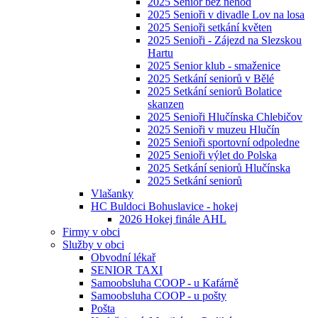
2025 Senior bez nehod
2025 Senioři v divadle Lov na losa
2025 Senioři setkání květen
2025 Senioři - Zájezd na Slezskou
Hartu
2025 Senior klub - smaženice
2025 Setkání seniorů v Bělé
2025 Setkání seniorů Bolatice
skanzen
2025 Senioři Hlučínska Chlebičov
2025 Senioři v muzeu Hlučín
2025 Senioři sportovní odpoledne
2025 Senioři výlet do Polska
2025 Setkání seniorů Hlučínska
2025 Setkání seniorů
Vlašanky
HC Buldoci Bohuslavice - hokej
2026 Hokej finále AHL
Firmy v obci
Služby v obci
Obvodní lékař
SENIOR TAXI
Samoobsluha COOP - u Kafárně
Samoobsluha COOP - u pošty
Pošta