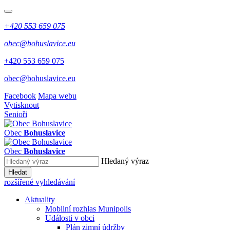
+420 553 659 075
obec@bohuslavice.eu
+420 553 659 075
obec@bohuslavice.eu
Facebook
Mapa webu
Vytisknout
Senioři
Obec
Bohuslavice
Obec
Bohuslavice
Hledaný výraz
Hledat
rozšířené vyhledávání
Aktuality
Mobilní rozhlas Munipolis
Události v obci
Plán zimní údržby