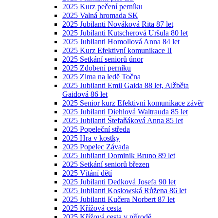
2025 Kurz pečení perníku
2025 Valná hromada SK
2025 Jubilanti Nováková Rita 87 let
2025 Jubilanti Kutscherová Uršula 80 let
2025 Jubilanti Homollová Anna 84 let
2025 Kurz Efektivní komunikace II
2025 Setkání seniorů únor
2025 Zdobení perníku
2025 Zima na ledě Točna
2025 Jubilanti Emil Gaida 88 let, Alžběta
Gaidová 86 let
2025 Senior kurz Efektivní komunikace závěr
2025 Jubilanti Diehlová Waltrauda 85 let
2025 Jubilanti Štefaňáková Anna 85 let
2025 Popeleční středa
2025 Hra v kostky
2025 Popelec Závada
2025 Jubilanti Dominik Bruno 89 let
2025 Setkání seniorů březen
2025 Vítání dětí
2025 Jubilanti Dedková Josefa 90 let
2025 Jubilanti Koslowská Růžena 86 let
2025 Jubilanti Kučera Norbert 87 let
2025 Křížová cesta
2025 Křížová cesta v přírodě