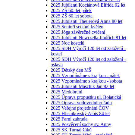
2025 Jubilanti Kociánová Elfrída 92 let
2025 ZŠ 60. let pátek
2025 ZŠ 60.let sobota
2025 Jubilanti Theuerová Anna 80 let
2025 Senioři setkání květen
2025 Jóga závěrečné cvičení
2025 Jubilanti Newrzella Jindřich 81 let
2025 Noc kostelů
2025 SDH Výročí 120 let od založení -
kostel
2025 SDH Výročí 120 let od založení -
oslava
2025 Dětský den MŠ
2025 Vzpomínáme s krajkou - pátek
2025 Vzpomínáme s krajkou - sobota
2025 Jubilanti Maschik Jan 82 let
2025 Medobraní
2025 Úprava propustku ul. Bolatická
2025 Oprava vodovodního řádu
2025 Veřejné projednání ČOV
2025 Hlisnikovský Alois 84 let
2025 Farní zahrada
2025 Posvěcení sochy sv. Anny
2025 SK Turnaj žáků