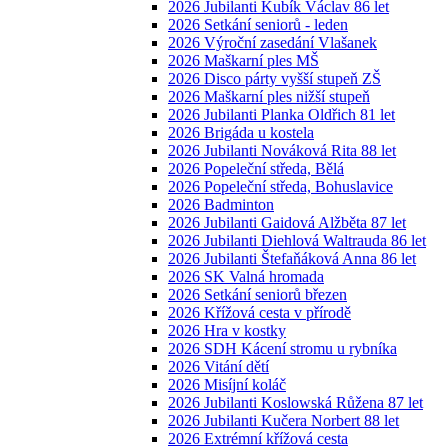
2026 Jubilanti Kubík Václav 86 let
2026 Setkání seniorů - leden
2026 Výroční zasedání Vlašanek
2026 Maškarní ples MŠ
2026 Disco párty vyšší stupeň ZŠ
2026 Maškarní ples nižší stupeň
2026 Jubilanti Planka Oldřich 81 let
2026 Brigáda u kostela
2026 Jubilanti Nováková Rita 88 let
2026 Popeleční středa, Bělá
2026 Popeleční středa, Bohuslavice
2026 Badminton
2026 Jubilanti Gaidová Alžběta 87 let
2026 Jubilanti Diehlová Waltrauda 86 let
2026 Jubilanti Štefaňáková Anna 86 let
2026 SK Valná hromada
2026 Setkání seniorů březen
2026 Křížová cesta v přírodě
2026 Hra v kostky
2026 SDH Kácení stromu u rybníka
2026 Vitání dětí
2026 Misíjní koláč
2026 Jubilanti Koslowská Růžena 87 let
2026 Jubilanti Kučera Norbert 88 let
2026 Extrémní křížová cesta