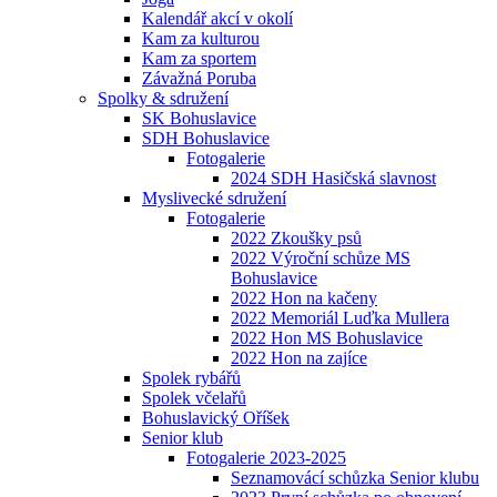
Kalendář akcí v okolí
Kam za kulturou
Kam za sportem
Závažná Poruba
Spolky & sdružení
SK Bohuslavice
SDH Bohuslavice
Fotogalerie
2024 SDH Hasičská slavnost
Myslivecké sdružení
Fotogalerie
2022 Zkoušky psů
2022 Výroční schůze MS
Bohuslavice
2022 Hon na kačeny
2022 Memoriál Luďka Mullera
2022 Hon MS Bohuslavice
2022 Hon na zajíce
Spolek rybářů
Spolek včelařů
Bohuslavický Oříšek
Senior klub
Fotogalerie 2023-2025
Seznamovácí schůzka Senior klubu