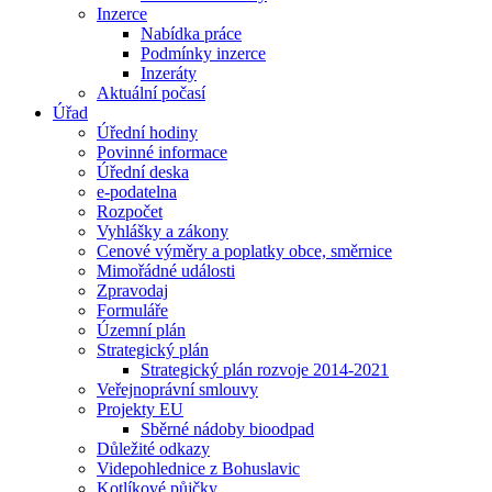
Inzerce
Nabídka práce
Podmínky inzerce
Inzeráty
Aktuální počasí
Úřad
Úřední hodiny
Povinné informace
Úřední deska
e-podatelna
Rozpočet
Vyhlášky a zákony
Cenové výměry a poplatky obce, směrnice
Mimořádné události
Zpravodaj
Formuláře
Územní plán
Strategický plán
Strategický plán rozvoje 2014-2021
Veřejnoprávní smlouvy
Projekty EU
Sběrné nádoby bioodpad
Důležité odkazy
Videpohlednice z Bohuslavic
Kotlíkové půjčky