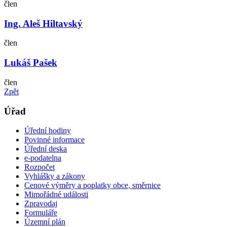
člen
Ing. Aleš Hiltavský
člen
Lukáš Pašek
člen
Zpět
Úřad
Úřední hodiny
Povinné informace
Úřední deska
e-podatelna
Rozpočet
Vyhlášky a zákony
Cenové výměry a poplatky obce, směrnice
Mimořádné události
Zpravodaj
Formuláře
Územní plán