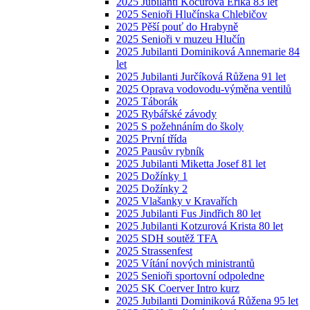
2025 Jubilanti Kocurová Erika 83 let
2025 Senioři Hlučínska Chlebičov
2025 Pěší pouť do Hrabyně
2025 Senioři v muzeu Hlučín
2025 Jubilanti Dominiková Annemarie 84
let
2025 Jubilanti Jurčíková Růžena 91 let
2025 Oprava vodovodu-výměna ventilů
2025 Táborák
2025 Rybářské závody
2025 S požehnáním do školy
2025 První třída
2025 Pausův rybník
2025 Jubilanti Miketta Josef 81 let
2025 Dožínky 1
2025 Dožínky 2
2025 Vlašanky v Kravařích
2025 Jubilanti Fus Jindřich 80 let
2025 Jubilanti Kotzurová Krista 80 let
2025 SDH soutěž TFA
2025 Strassenfest
2025 Vítání nových ministrantů
2025 Senioři sportovní odpoledne
2025 SK Coerver Intro kurz
2025 Jubilanti Dominiková Růžena 95 let