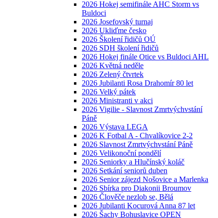
2026 Hokej semifinále AHC Storm vs
Buldoci
2026 Josefovský turnaj
2026 Ukliďme česko
2026 Školení řidičů OÚ
2026 SDH školení řidičů
2026 Hokej finále Otice vs Buldoci AHL
2026 Květná neděle
2026 Zelený čtvrtek
2026 Jubilanti Rosa Drahomír 80 let
2026 Velký pátek
2026 Ministranti v akci
2026 Vigilie - Slavnost Zmrtvýchvstání
Páně
2026 Výstava LEGA
2026 K Fotbal A - Chvalíkovice 2-2
2026 Slavnost Zmrtvýchvstání Páně
2026 Velikonoční pondělí
2026 Seniorky a Hlučínský koláč
2026 Setkání seniorů duben
2026 Senior zájezd Nošovice a Marlenka
2026 Sbírka pro Diakonii Broumov
2026 Člověče nezlob se, Bělá
2026 Jubilanti Kocurová Anna 87 let
2026 Šachy Bohuslavice OPEN