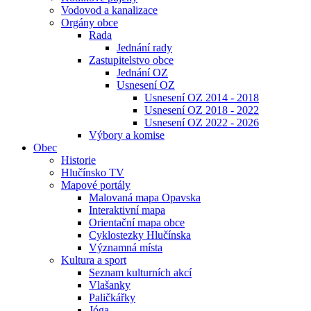
Vodovod a kanalizace
Orgány obce
Rada
Jednání rady
Zastupitelstvo obce
Jednání OZ
Usnesení OZ
Usnesení OZ 2014 - 2018
Usnesení OZ 2018 - 2022
Usnesení OZ 2022 - 2026
Výbory a komise
Obec
Historie
Hlučínsko TV
Mapové portály
Malovaná mapa Opavska
Interaktivní mapa
Orientační mapa obce
Cyklostezky Hlučínska
Významná místa
Kultura a sport
Seznam kulturních akcí
Vlašanky
Paličkářky
Jóga