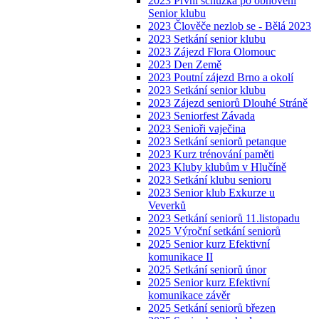
2023 První schůzka po obnovení
Senior klubu
2023 Člověče nezlob se - Bělá 2023
2023 Setkání senior klubu
2023 Zájezd Flora Olomouc
2023 Den Země
2023 Poutní zájezd Brno a okolí
2023 Setkání senior klubu
2023 Zájezd seniorů Dlouhé Stráně
2023 Seniorfest Závada
2023 Senioři vaječina
2023 Setkání seniorů petanque
2023 Kurz trénování paměti
2023 Kluby klubům v Hlučíně
2023 Setkání klubu senioru
2023 Senior klub Exkurze u
Veverků
2023 Setkání seniorů 11.listopadu
2025 Výroční setkání seniorů
2025 Senior kurz Efektivní
komunikace II
2025 Setkání seniorů únor
2025 Senior kurz Efektivní
komunikace závěr
2025 Setkání seniorů březen