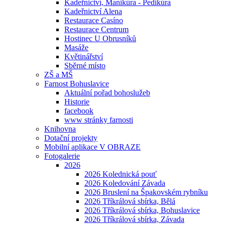
Kadeřnictví, Manikúra - Pedikúra
Kadeřnictví Alena
Restaurace Casíno
Restaurace Centrum
Hostinec U Obrusníků
Masáže
Květinářství
Sběrné místo
ZŠ a MŠ
Farnost Bohuslavice
Aktuální pořad bohoslužeb
Historie
facebook
www stránky farnosti
Knihovna
Dotační projekty
Mobilní aplikace V OBRAZE
Fotogalerie
2026
2026 Kolednická pouť
2026 Koledování Závada
2026 Bruslení na Špakovském rybníku
2026 Tříkrálová sbírka, Bělá
2026 Tříkrálová sbírka, Bohuslavice
2026 Tříkrálová sbírka, Závada