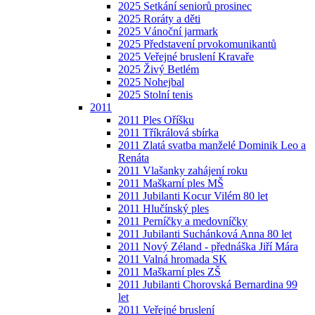
2025 Setkání seniorů prosinec
2025 Roráty a děti
2025 Vánoční jarmark
2025 Představení prvokomunikantů
2025 Veřejné bruslení Kravaře
2025 Živý Betlém
2025 Nohejbal
2025 Stolní tenis
2011
2011 Ples Oříšku
2011 Tříkrálová sbírka
2011 Zlatá svatba manželé Dominik Leo a
Renáta
2011 Vlašanky zahájení roku
2011 Maškarní ples MŠ
2011 Jubilanti Kocur Vilém 80 let
2011 Hlučínský ples
2011 Perníčky a medovníčky
2011 Jubilanti Suchánková Anna 80 let
2011 Nový Zéland - přednáška Jiří Mára
2011 Valná hromada SK
2011 Maškarní ples ZŠ
2011 Jubilanti Chorovská Bernardina 99
let
2011 Veřejné bruslení