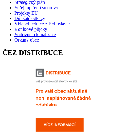
Strategický plán
Veřejnoprávní smlouvy
Projekty EU
Důležité odkazy
Videpohlednice z Bohuslavic
Kotlíkové půjčky
Vodovod a kanalizace
Orgány obce
ČEZ DISTRIBUCE