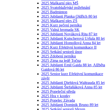
2025 Maškarní ples MŠ
2025 Svatoblažejské požehnání
2025 Badminton
2025 Jubilanti Planka Oldřich 80 let
2025 Maškarní ples ZŠ
2025 Kurz pečení perníku
2025 Valná hromada SK
2025 Jubilanti Nováková Rita 87 let
2025 Jubilanti Kutscherová Uršula 80 let
2025 Jubilanti Homollová Anna 84 let
2025 Kurz Efektivní komunikace II
2025 Setkání seniorů únor
2025 Zdobení perníku
2025 Zima na ledě Točna
2025 Jubilanti Emil Gaida 88 let, Alžběta
Gaidová 86 let
2025 Senior kurz Efektivní komunikace
závěr
2025 Jubilanti Diehlová Waltrauda 85 let
2025 Jubilanti Štefaňáková Anna 85 let
2025 Popeleční středa
2025 Hra v kostky
2025 Popelec Závada
2025 Jubilanti Dominik Bruno 89 let
2025 Setkání seniorů březen