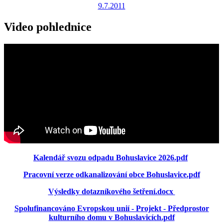
9.7.2011
Video pohlednice
Kalendář svozu odpadu Bohuslavice 2026.pdf
Pracovní verze odkanalizování obce Bohuslavice.pdf
Výsledky dotazníkového šetření.docx
Spolufinancováno Evropskou unií - Projekt - Předprostor
kulturního domu v Bohuslavicích.pdf