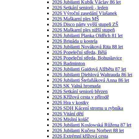
2026 Jubilanti Kubík Václav 86 let
2026 Setkání seniorů - leden
2026 Výroční zasedání Vlašanek
2026 Maškarní ples MŠ
2026 Disco párty vyšší stupeň ZŠ
2026 Maškarní ples nižší stupeň
2026 Jubilanti Planka Oldřich 81 let
2026 Brigáda u kostela
2026 Jubilanti Nováková Rita 88 let
2026 Popeleční středa, Bělá
2026 Popeleční středa, Bohuslavice
2026 Badminton
2026 Jubilanti Gaidová Alžběta 87 let
2026 Jubilanti Diehlová Waltrauda 86 let
2026 Jubilanti Štefaňáková Anna 86 let
2026 SK Valná hromada
2026 Setkání seniorů březen
2026 Křížová cesta v přírodě
2026 Hra v kostky
2026 SDH Kácení stromu u rybníka
2026 Vitání dětí
2026 Misíjní koláč
2026 Jubilanti Koslowská Růžena 87 let
2026 Jubilanti Kučera Norbert 88 let
2026 Extrémní křížová cesta