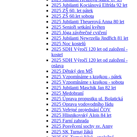
2025 Jubilanti Kociánová Elfrída 92 let
2025 ZŠ 60. let pátek
2025 ZŠ 60.let sobota
2025 Jubilanti Theuerová Anna 80 let
2025 Senioři setkání květen
2025 Jóga závěrečné cvičení
2025 Jubilanti Newrzella Jindřich 81 let
2025 Noc kostelů
2025 SDH Výročí 120 let od založení -
kostel
2025 SDH Výročí 120 let od založení -
oslava
2025 Dětský den MŠ
2025 Vzpomínáme s krajkou - pátek
2025 Vzpomínáme s krajkou - sobota
2025 Jubilanti Maschik Jan 82 let
2025 Medobraní
2025 Úprava propustku ul. Bolatická
2025 Oprava vodovodního řádu
2025 Veřejné projednání ČOV
2025 Hlisnikovský Alois 84 let
2025 Farní zahrada
2025 Posvěcení sochy sv. Anny
2025 SK Turnaj žáků