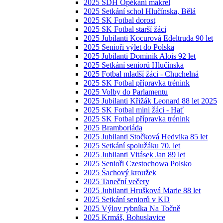
2025 SDH Opékání makrel
2025 Setkání schol Hlučínska, Bělá
2025 SK Fotbal dorost
2025 SK Fotbal starší žáci
2025 Jubilanti Kocurová Edeltruda 90 let
2025 Senioři výlet do Polska
2025 Jubilanti Dominik Alois 92 let
2025 Setkání seniorů Hlučínska
2025 Fotbal mladší žáci - Chuchelná
2025 SK Fotbal přípravka trénink
2025 Volby do Parlamentu
2025 Jubilanti Křižák Leonard 88 let 2025
2025 SK Fotbal mini žáci - Hať
2025 SK Fotbal přípravka trénink
2025 Bramboriáda
2025 Jubilanti Stočková Hedvika 85 let
2025 Setkání spolužáku 70. let
2025 Jubilanti Vitásek Jan 89 let
2025 Senioři Czestochowa Polsko
2025 Šachový kroužek
2025 Taneční večery
2025 Jubilanti Hrušková Marie 88 let
2025 Setkání seniorů v KD
2025 Výlov rybníka Na Točně
2025 Krmáš, Bohuslavice