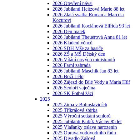
2026 Otevření návsi
2026 Jubilanti Heitzová Marie 88 let
2026 Zlatá svatba Roman a Marcela
Kocurovi
2026 Jubilanti Kociánová Elfrída 93 let
2026 Den matek
2026 Jubilanti Theuerová Anna 81 let
2026 Kladení věnců
2026 SDH Mše za hasiče
2026 ZŠ a MŠ Dětský den
2026 Vítání nových ministrantů
2026 Farní zahrada
2026 Jubilanti Maschik Jan 83 let
2026 Boží Tělo
2026 Zájezd do Bílé Vody a Maria Hilf
2026 Senioři vaječina
2026 SK Fotbal žáci
2025
2025 Zima v Bohuslavicích
2025 Tříkrálová sbírka
2025 Výroční setkání seniorů
2025 Jubilanti Kubík Václav 85 let
2025 Vlašanky oslava narozenin
2025 Oprava vodovodního řádu
2025 Divadlo Zašová