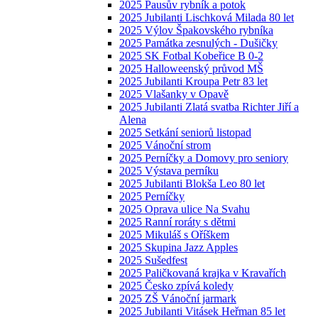
2025 Pausův rybník a potok
2025 Jubilanti Lischková Milada 80 let
2025 Výlov Špakovského rybníka
2025 Památka zesnulých - Dušičky
2025 SK Fotbal Kobeřice B 0-2
2025 Halloweenský průvod MŠ
2025 Jubilanti Kroupa Petr 83 let
2025 Vlašanky v Opavě
2025 Jubilanti Zlatá svatba Richter Jiří a
Alena
2025 Setkání seniorů listopad
2025 Vánoční strom
2025 Perníčky a Domovy pro seniory
2025 Výstava perníku
2025 Jubilanti Blokša Leo 80 let
2025 Perníčky
2025 Oprava ulice Na Svahu
2025 Ranní roráty s dětmi
2025 Mikuláš s Oříškem
2025 Skupina Jazz Apples
2025 Sušedfest
2025 Paličkovaná krajka v Kravařích
2025 Česko zpívá koledy
2025 ZŠ Vánoční jarmark
2025 Jubilanti Vitásek Heřman 85 let