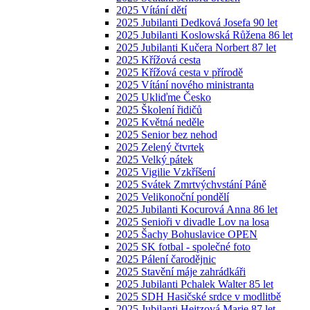
2025 Vítání dětí
2025 Jubilanti Dedková Josefa 90 let
2025 Jubilanti Koslowská Růžena 86 let
2025 Jubilanti Kučera Norbert 87 let
2025 Křížová cesta
2025 Křížová cesta v přírodě
2025 Vítání nového ministranta
2025 Ukliďme Česko
2025 Školení řidičů
2025 Květná neděle
2025 Senior bez nehod
2025 Zelený čtvrtek
2025 Velký pátek
2025 Vigilie Vzkříšení
2025 Svátek Zmrtvýchvstání Páně
2025 Velikonoční pondělí
2025 Jubilanti Kocurová Anna 86 let
2025 Senioři v divadle Lov na losa
2025 Šachy Bohuslavice OPEN
2025 SK fotbal - společné foto
2025 Pálení čarodějnic
2025 Stavění máje zahrádkáři
2025 Jubilanti Pchalek Walter 85 let
2025 SDH Hasičské srdce v modlitbě
2025 Jubilanti Heitzová Marie 87 let