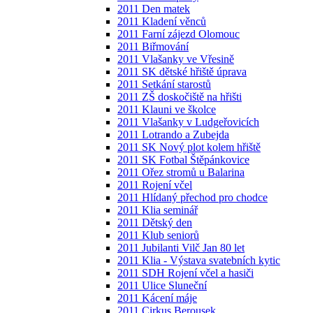
2011 Den matek
2011 Kladení věnců
2011 Farní zájezd Olomouc
2011 Biřmování
2011 Vlašanky ve Vřesině
2011 SK dětské hřiště úprava
2011 Setkání starostů
2011 ZŠ doskočiště na hřišti
2011 Klauni ve školce
2011 Vlašanky v Ludgeřovicích
2011 Lotrando a Zubejda
2011 SK Nový plot kolem hřiště
2011 SK Fotbal Štěpánkovice
2011 Ořez stromů u Balarina
2011 Rojení včel
2011 Hlídaný přechod pro chodce
2011 Klia seminář
2011 Dětský den
2011 Klub seniorů
2011 Jubilanti Vilč Jan 80 let
2011 Klia - Výstava svatebních kytic
2011 SDH Rojení včel a hasiči
2011 Ulice Sluneční
2011 Kácení máje
2011 Cirkus Berousek