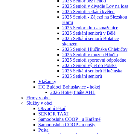
2025 Senior bez nehod
2025 Senioři v divadle Lov na losa
2025 Senioři setkání květen
2025 Senioři - Zájezd na Slezskou
Hartu
2025 Senior klub - smaženice
2025 Setkání seniorů v Bělé
2025 Setkání seniorů Bolatice
skanzen
2025 Senioři Hlučínska Chlebičov
2025 Senioři v muzeu Hlučín
2025 Senioři sportovní odpoledne
2025 Senioři výlet do Polska
2025 Setkání seniorů Hlučínska
2025 Setkání seniorů
Vlašanky
HC Buldoci Bohuslavice - hokej
2026 Hokej finále AHL
Firmy v obci
Služby v obci
Obvodní lékař
SENIOR TAXI
Samoobsluha COOP - u Kafárně
Samoobsluha COOP - u pošty
Pošta