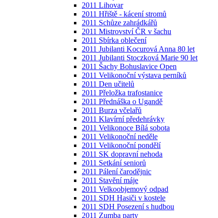
2011 Lihovar
2011 Hřiště - kácení stromů
2011 Schůze zahrádkářů
2011 Mistrovství ČR v šachu
2011 Sbírka oblečení
2011 Jubilanti Kocurová Anna 80 let
2011 Jubilanti Stoczková Marie 90 let
2011 Šachy Bohuslavice Open
2011 Velikonoční výstava perníků
2011 Den učitelů
2011 Přeložka trafostanice
2011 Přednáška o Ugandě
2011 Burza včelařů
2011 Klavírní předehrávky
2011 Velikonoce Bílá sobota
2011 Velikonoční neděle
2011 Velikonoční pondělí
2011 SK dopravní nehoda
2011 Setkání seniorů
2011 Pálení čarodějnic
2011 Stavění máje
2011 Velkoobjemový odpad
2011 SDH Hasiči v kostele
2011 SDH Posezení s hudbou
2011 Zumba party