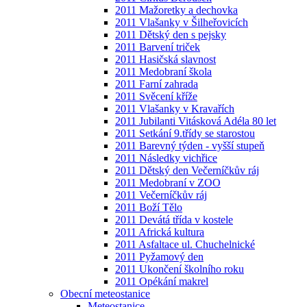
2011 Mažoretky a dechovka
2011 Vlašanky v Šilheřovicích
2011 Dětský den s pejsky
2011 Barvení triček
2011 Hasičská slavnost
2011 Medobraní škola
2011 Farní zahrada
2011 Svěcení kříže
2011 Vlašanky v Kravařích
2011 Jubilanti Vitásková Adéla 80 let
2011 Setkání 9.třídy se starostou
2011 Barevný týden - vyšší stupeň
2011 Následky vichřice
2011 Dětský den Večerníčkův ráj
2011 Medobraní v ZOO
2011 Večerníčkův ráj
2011 Boží Tělo
2011 Devátá třída v kostele
2011 Africká kultura
2011 Asfaltace ul. Chuchelnické
2011 Pyžamový den
2011 Ukončení školního roku
2011 Opékání makrel
Obecní meteostanice
Meteostanice