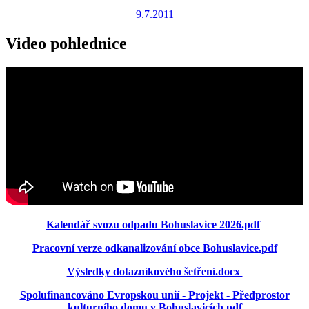
9.7.2011
Video pohlednice
Kalendář svozu odpadu Bohuslavice 2026.pdf
Pracovní verze odkanalizování obce Bohuslavice.pdf
Výsledky dotazníkového šetření.docx
Spolufinancováno Evropskou unií - Projekt - Předprostor
kulturního domu v Bohuslavicích.pdf