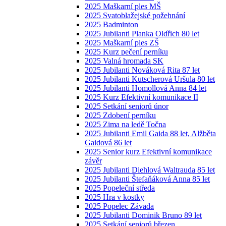
2025 Maškarní ples MŠ
2025 Svatoblažejské požehnání
2025 Badminton
2025 Jubilanti Planka Oldřich 80 let
2025 Maškarní ples ZŠ
2025 Kurz pečení perníku
2025 Valná hromada SK
2025 Jubilanti Nováková Rita 87 let
2025 Jubilanti Kutscherová Uršula 80 let
2025 Jubilanti Homollová Anna 84 let
2025 Kurz Efektivní komunikace II
2025 Setkání seniorů únor
2025 Zdobení perníku
2025 Zima na ledě Točna
2025 Jubilanti Emil Gaida 88 let, Alžběta
Gaidová 86 let
2025 Senior kurz Efektivní komunikace
závěr
2025 Jubilanti Diehlová Waltrauda 85 let
2025 Jubilanti Štefaňáková Anna 85 let
2025 Popeleční středa
2025 Hra v kostky
2025 Popelec Závada
2025 Jubilanti Dominik Bruno 89 let
2025 Setkání seniorů březen