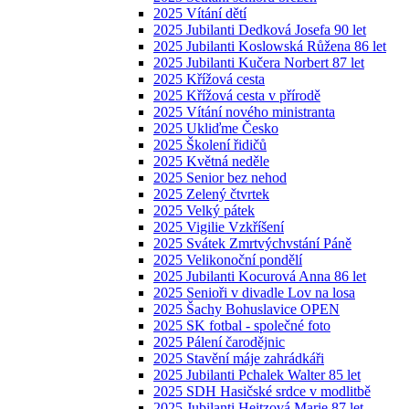
2025 Vítání dětí
2025 Jubilanti Dedková Josefa 90 let
2025 Jubilanti Koslowská Růžena 86 let
2025 Jubilanti Kučera Norbert 87 let
2025 Křížová cesta
2025 Křížová cesta v přírodě
2025 Vítání nového ministranta
2025 Ukliďme Česko
2025 Školení řidičů
2025 Květná neděle
2025 Senior bez nehod
2025 Zelený čtvrtek
2025 Velký pátek
2025 Vigilie Vzkříšení
2025 Svátek Zmrtvýchvstání Páně
2025 Velikonoční pondělí
2025 Jubilanti Kocurová Anna 86 let
2025 Senioři v divadle Lov na losa
2025 Šachy Bohuslavice OPEN
2025 SK fotbal - společné foto
2025 Pálení čarodějnic
2025 Stavění máje zahrádkáři
2025 Jubilanti Pchalek Walter 85 let
2025 SDH Hasičské srdce v modlitbě
2025 Jubilanti Heitzová Marie 87 let