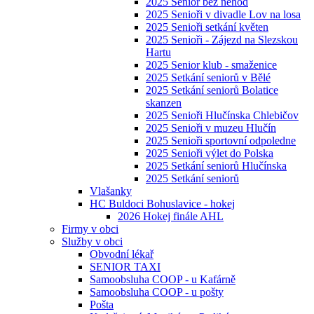
2025 Senior bez nehod
2025 Senioři v divadle Lov na losa
2025 Senioři setkání květen
2025 Senioři - Zájezd na Slezskou
Hartu
2025 Senior klub - smaženice
2025 Setkání seniorů v Bělé
2025 Setkání seniorů Bolatice
skanzen
2025 Senioři Hlučínska Chlebičov
2025 Senioři v muzeu Hlučín
2025 Senioři sportovní odpoledne
2025 Senioři výlet do Polska
2025 Setkání seniorů Hlučínska
2025 Setkání seniorů
Vlašanky
HC Buldoci Bohuslavice - hokej
2026 Hokej finále AHL
Firmy v obci
Služby v obci
Obvodní lékař
SENIOR TAXI
Samoobsluha COOP - u Kafárně
Samoobsluha COOP - u pošty
Pošta