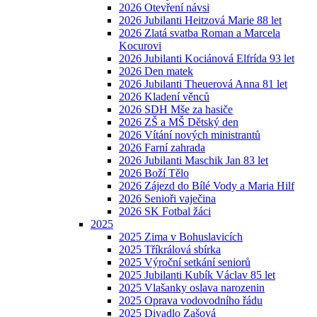
2026 Otevření návsi
2026 Jubilanti Heitzová Marie 88 let
2026 Zlatá svatba Roman a Marcela
Kocurovi
2026 Jubilanti Kociánová Elfrída 93 let
2026 Den matek
2026 Jubilanti Theuerová Anna 81 let
2026 Kladení věnců
2026 SDH Mše za hasiče
2026 ZŠ a MŠ Dětský den
2026 Vítání nových ministrantů
2026 Farní zahrada
2026 Jubilanti Maschik Jan 83 let
2026 Boží Tělo
2026 Zájezd do Bílé Vody a Maria Hilf
2026 Senioři vaječina
2026 SK Fotbal žáci
2025
2025 Zima v Bohuslavicích
2025 Tříkrálová sbírka
2025 Výroční setkání seniorů
2025 Jubilanti Kubík Václav 85 let
2025 Vlašanky oslava narozenin
2025 Oprava vodovodního řádu
2025 Divadlo Zašová