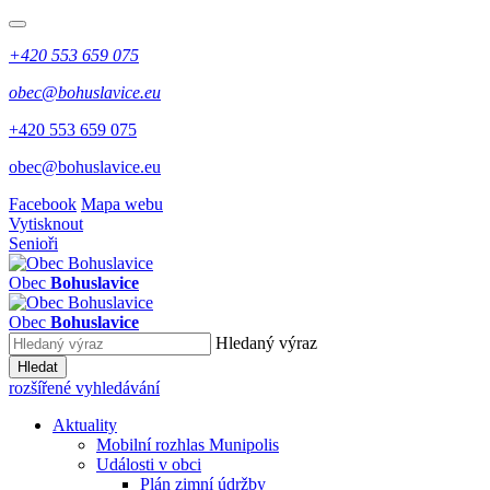
+420 553 659 075
obec@bohuslavice.eu
+420 553 659 075
obec@bohuslavice.eu
Facebook
Mapa webu
Vytisknout
Senioři
Obec
Bohuslavice
Obec
Bohuslavice
Hledaný výraz
Hledat
rozšířené vyhledávání
Aktuality
Mobilní rozhlas Munipolis
Události v obci
Plán zimní údržby