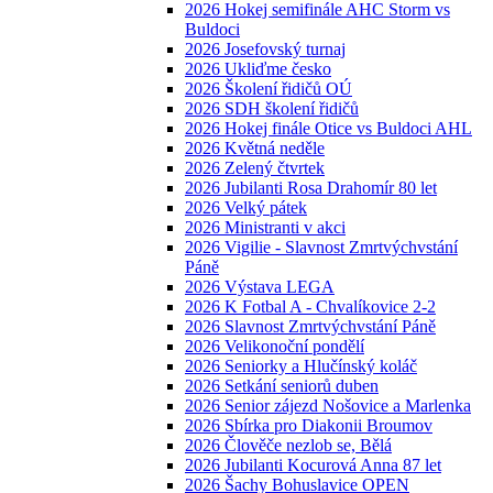
2026 Hokej semifinále AHC Storm vs
Buldoci
2026 Josefovský turnaj
2026 Ukliďme česko
2026 Školení řidičů OÚ
2026 SDH školení řidičů
2026 Hokej finále Otice vs Buldoci AHL
2026 Květná neděle
2026 Zelený čtvrtek
2026 Jubilanti Rosa Drahomír 80 let
2026 Velký pátek
2026 Ministranti v akci
2026 Vigilie - Slavnost Zmrtvýchvstání
Páně
2026 Výstava LEGA
2026 K Fotbal A - Chvalíkovice 2-2
2026 Slavnost Zmrtvýchvstání Páně
2026 Velikonoční pondělí
2026 Seniorky a Hlučínský koláč
2026 Setkání seniorů duben
2026 Senior zájezd Nošovice a Marlenka
2026 Sbírka pro Diakonii Broumov
2026 Člověče nezlob se, Bělá
2026 Jubilanti Kocurová Anna 87 let
2026 Šachy Bohuslavice OPEN