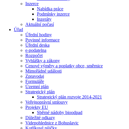
Inzerce
Nabídka práce
Podmínky inzerce
Inzeráty
Aktuální počasí
Úřad
Úřední hodiny
Povinné informace
Úřední deska
e-podatelna
Rozpočet
Vyhlášky a zákony
Cenové výměry a poplatky obce, směrnice
Mimořádné události
Zpravodaj
Formuláře
Územní plán
Strategický plán
Strategický plán rozvoje 2014-2021
Veřejnoprávní smlouvy
Projekty EU
Sběrné nádoby bioodpad
Důležité odkazy
Videpohlednice z Bohuslavic
Kotlíkové půjčky