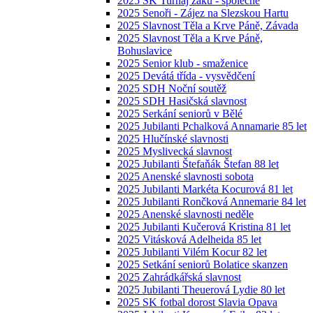
2025 SK Turnaj žáků - společné
2025 Senoři - Zájez na Slezskou Hartu
2025 Slavnost Těla a Krve Páně, Závada
2025 Slavnost Těla a Krve Páně,
Bohuslavice
2025 Senior klub - smaženice
2025 Devátá třída - vysvědčení
2025 SDH Noční soutěž
2025 SDH Hasičská slavnost
2025 Serkání seniorů v Bělé
2025 Jubilanti Pchalková Annamarie 85 let
2025 Hlučínské slavnosti
2025 Myslivecká slavnost
2025 Jubilanti Štefaňák Štefan 88 let
2025 Anenské slavnosti sobota
2025 Jubilanti Markéta Kocurová 81 let
2025 Jubilanti Rončková Annemarie 84 let
2025 Anenské slavnosti neděle
2025 Jubilanti Kučerová Kristina 81 let
2025 Vitásková Adelheida 85 let
2025 Jubilanti Vilém Kocur 82 let
2025 Setkání seniorů Bolatice skanzen
2025 Zahrádkářská slavnost
2025 Jubilanti Theuerová Lydie 80 let
2025 SK fotbal dorost Slavia Opava