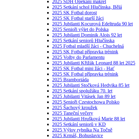
2025 SDH Opékání makrel
2025 Setkání schol Hlučínska, Bělá
2025 SK Fotbal dorost
2025 SK Fotbal starší žáci
2025 Jubilanti Kocurová Edeltruda 90 let
2025 Senioři výlet do Polska
2025 Jubilanti Dominik Alois 92 let
2025 Setkání seniorů Hlučínska
2025 Fotbal mladší žáci - Chuchelná
2025 SK Fotbal přípravka trénink
2025 Volby do Parlamentu
2025 Jubilanti Křižák Leonard 88 let 2025
2025 SK Fotbal mini žáci - Hať
2025 SK Fotbal přípravka trénink
2025 Bramboriáda
2025 Jubilanti Stočková Hedvika 85 let
2025 Setkání spolužáku 70. let
2025 Jubilanti Vitásek Jan 89 let
2025 Senioři Czestochowa Polsko
2025 Šachový kroužek
2025 Taneční večery
2025 Jubilanti Hrušková Marie 88 let
2025 Setkání seniorů v KD
2025 Výlov rybníka Na Točně
2025 Krmáš, Bohuslavice