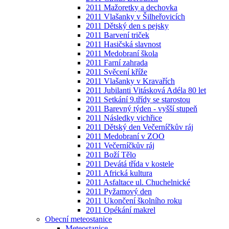
2011 Mažoretky a dechovka
2011 Vlašanky v Šilheřovicích
2011 Dětský den s pejsky
2011 Barvení triček
2011 Hasičská slavnost
2011 Medobraní škola
2011 Farní zahrada
2011 Svěcení kříže
2011 Vlašanky v Kravařích
2011 Jubilanti Vitásková Adéla 80 let
2011 Setkání 9.třídy se starostou
2011 Barevný týden - vyšší stupeň
2011 Následky vichřice
2011 Dětský den Večerníčkův ráj
2011 Medobraní v ZOO
2011 Večerníčkův ráj
2011 Boží Tělo
2011 Devátá třída v kostele
2011 Africká kultura
2011 Asfaltace ul. Chuchelnické
2011 Pyžamový den
2011 Ukončení školního roku
2011 Opékání makrel
Obecní meteostanice
Meteostanice