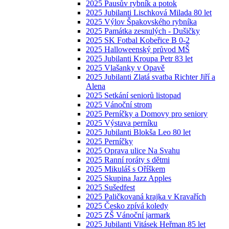
2025 Pausův rybník a potok
2025 Jubilanti Lischková Milada 80 let
2025 Výlov Špakovského rybníka
2025 Památka zesnulých - Dušičky
2025 SK Fotbal Kobeřice B 0-2
2025 Halloweenský průvod MŠ
2025 Jubilanti Kroupa Petr 83 let
2025 Vlašanky v Opavě
2025 Jubilanti Zlatá svatba Richter Jiří a
Alena
2025 Setkání seniorů listopad
2025 Vánoční strom
2025 Perníčky a Domovy pro seniory
2025 Výstava perníku
2025 Jubilanti Blokša Leo 80 let
2025 Perníčky
2025 Oprava ulice Na Svahu
2025 Ranní roráty s dětmi
2025 Mikuláš s Oříškem
2025 Skupina Jazz Apples
2025 Sušedfest
2025 Paličkovaná krajka v Kravařích
2025 Česko zpívá koledy
2025 ZŠ Vánoční jarmark
2025 Jubilanti Vitásek Heřman 85 let