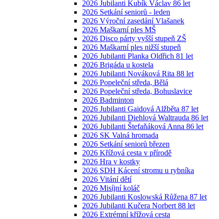
2026 Jubilanti Kubík Václav 86 let
2026 Setkání seniorů - leden
2026 Výroční zasedání Vlašanek
2026 Maškarní ples MŠ
2026 Disco párty vyšší stupeň ZŠ
2026 Maškarní ples nižší stupeň
2026 Jubilanti Planka Oldřich 81 let
2026 Brigáda u kostela
2026 Jubilanti Nováková Rita 88 let
2026 Popeleční středa, Bělá
2026 Popeleční středa, Bohuslavice
2026 Badminton
2026 Jubilanti Gaidová Alžběta 87 let
2026 Jubilanti Diehlová Waltrauda 86 let
2026 Jubilanti Štefaňáková Anna 86 let
2026 SK Valná hromada
2026 Setkání seniorů březen
2026 Křížová cesta v přírodě
2026 Hra v kostky
2026 SDH Kácení stromu u rybníka
2026 Vitání dětí
2026 Misíjní koláč
2026 Jubilanti Koslowská Růžena 87 let
2026 Jubilanti Kučera Norbert 88 let
2026 Extrémní křížová cesta