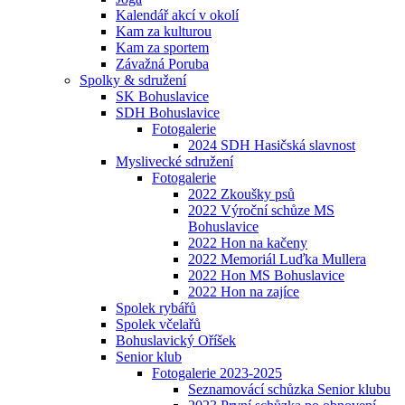
Kalendář akcí v okolí
Kam za kulturou
Kam za sportem
Závažná Poruba
Spolky & sdružení
SK Bohuslavice
SDH Bohuslavice
Fotogalerie
2024 SDH Hasičská slavnost
Myslivecké sdružení
Fotogalerie
2022 Zkoušky psů
2022 Výroční schůze MS
Bohuslavice
2022 Hon na kačeny
2022 Memoriál Luďka Mullera
2022 Hon MS Bohuslavice
2022 Hon na zajíce
Spolek rybářů
Spolek včelařů
Bohuslavický Oříšek
Senior klub
Fotogalerie 2023-2025
Seznamovácí schůzka Senior klubu