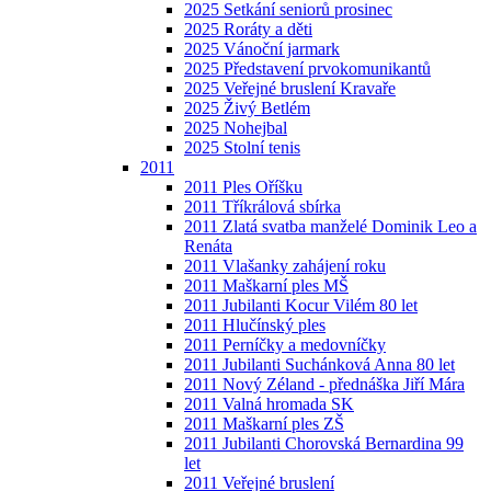
2025 Setkání seniorů prosinec
2025 Roráty a děti
2025 Vánoční jarmark
2025 Představení prvokomunikantů
2025 Veřejné bruslení Kravaře
2025 Živý Betlém
2025 Nohejbal
2025 Stolní tenis
2011
2011 Ples Oříšku
2011 Tříkrálová sbírka
2011 Zlatá svatba manželé Dominik Leo a
Renáta
2011 Vlašanky zahájení roku
2011 Maškarní ples MŠ
2011 Jubilanti Kocur Vilém 80 let
2011 Hlučínský ples
2011 Perníčky a medovníčky
2011 Jubilanti Suchánková Anna 80 let
2011 Nový Zéland - přednáška Jiří Mára
2011 Valná hromada SK
2011 Maškarní ples ZŠ
2011 Jubilanti Chorovská Bernardina 99
let
2011 Veřejné bruslení