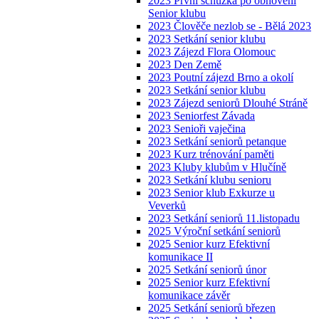
2023 První schůzka po obnovení
Senior klubu
2023 Člověče nezlob se - Bělá 2023
2023 Setkání senior klubu
2023 Zájezd Flora Olomouc
2023 Den Země
2023 Poutní zájezd Brno a okolí
2023 Setkání senior klubu
2023 Zájezd seniorů Dlouhé Stráně
2023 Seniorfest Závada
2023 Senioři vaječina
2023 Setkání seniorů petanque
2023 Kurz trénování paměti
2023 Kluby klubům v Hlučíně
2023 Setkání klubu senioru
2023 Senior klub Exkurze u
Veverků
2023 Setkání seniorů 11.listopadu
2025 Výroční setkání seniorů
2025 Senior kurz Efektivní
komunikace II
2025 Setkání seniorů únor
2025 Senior kurz Efektivní
komunikace závěr
2025 Setkání seniorů březen