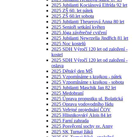
2025 Jubilanti Kociánová Elfrída 92 let
2025 ZŠ 60. let pátek
2025 ZŠ 60.let sobota
2025 Jubilanti Theuerová Anna 80 let
2025 Senioři setkání květen
2025 Jóga závěrečné cvičení
2025 Jubilanti Newrzella Jindřich 81 let
2025 Noc kostelů
2025 SDH Výročí 120 let od založení -
kostel
2025 SDH Výročí 120 let od založení -
oslava
2025 Dětský den MŠ
2025 Vzpomínáme s krajkou - pátek
2025 Vzpomínáme s krajkou - sobota
2025 Jubilanti Maschik Jan 82 let
2025 Medobraní
2025 Úprava propustku ul. Bolatická
2025 Oprava vodovodního řádu
2025 Veřejné projednání ČOV
2025 Hlisnikovský Alois 84 let
2025 Farní zahrada
2025 Posvěcení sochy sv. Anny
2025 SK Turnaj žáků