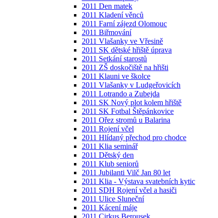
2011 Den matek
2011 Kladení věnců
2011 Farní zájezd Olomouc
2011 Biřmování
2011 Vlašanky ve Vřesině
2011 SK dětské hřiště úprava
2011 Setkání starostů
2011 ZŠ doskočiště na hřišti
2011 Klauni ve školce
2011 Vlašanky v Ludgeřovicích
2011 Lotrando a Zubejda
2011 SK Nový plot kolem hřiště
2011 SK Fotbal Štěpánkovice
2011 Ořez stromů u Balarina
2011 Rojení včel
2011 Hlídaný přechod pro chodce
2011 Klia seminář
2011 Dětský den
2011 Klub seniorů
2011 Jubilanti Vilč Jan 80 let
2011 Klia - Výstava svatebních kytic
2011 SDH Rojení včel a hasiči
2011 Ulice Sluneční
2011 Kácení máje
2011 Cirkus Berousek