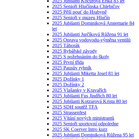
2025 Jubilanti Kocurová Erika 83 let
2025 Senioři Hlučínska Chlebičov
2025 Pěší pouť do Hrabyně
2025 Senioři v muzeu Hlučín
2025 Jubilanti Dominiková Annemarie 84
let
2025 Jubilanti Jurčíková Růžena 91 let
2025 Oprava vodovodu-výměna ventilů
2025 Táborák
2025 Rybářské závody
2025 S požehnáním do školy
2025 První třída
2025 Pausův rybník
2025 Jubilanti Miketta Josef 81 let
2025 Dožínky 1
2025 Dožínky 2
2025 Vlašanky v Kravařích
2025 Jubilanti Fus Jindřich 80 let
2025 Jubilanti Kotzurová Krista 80 let
2025 SDH soutěž TFA
2025 Strassenfest
2025 Vítání nových ministrantů
2025 Senioři sportovní odpoledne
2025 SK Coerver Intro kurz
2025 Jubilanti Dominiková Růžena 95 let