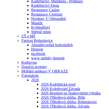
Kadeřnictví, Manikúra - Pedikúra
Kadeřnictví Alena
Restaurace Casíno
Restaurace Centrum
Hostinec U Obrusníků
Masáže
Květinářství
Sběrné místo
ZŠ a MŠ
Farnost Bohuslavice
Aktuální pořad bohoslužeb
Historie
facebook
www stránky farnosti
Knihovna
Dotační projekty
Mobilní aplikace V OBRAZE
Fotogalerie
2026
2026 Kolednická pouť
2026 Koledování Závada
2026 Bruslení na Špakovském rybníku
2026 Tříkrálová sbírka, Bělá
2026 Tříkrálová sbírka, Bohuslavice
2026 Tříkrálová sbírka, Závada