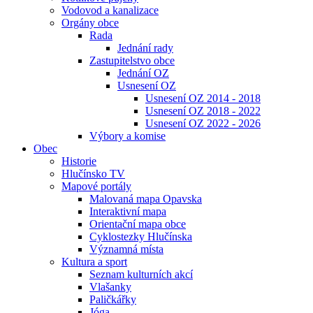
Vodovod a kanalizace
Orgány obce
Rada
Jednání rady
Zastupitelstvo obce
Jednání OZ
Usnesení OZ
Usnesení OZ 2014 - 2018
Usnesení OZ 2018 - 2022
Usnesení OZ 2022 - 2026
Výbory a komise
Obec
Historie
Hlučínsko TV
Mapové portály
Malovaná mapa Opavska
Interaktivní mapa
Orientační mapa obce
Cyklostezky Hlučínska
Významná místa
Kultura a sport
Seznam kulturních akcí
Vlašanky
Paličkářky
Jóga