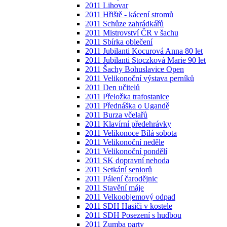
2011 Lihovar
2011 Hřiště - kácení stromů
2011 Schůze zahrádkářů
2011 Mistrovství ČR v šachu
2011 Sbírka oblečení
2011 Jubilanti Kocurová Anna 80 let
2011 Jubilanti Stoczková Marie 90 let
2011 Šachy Bohuslavice Open
2011 Velikonoční výstava perníků
2011 Den učitelů
2011 Přeložka trafostanice
2011 Přednáška o Ugandě
2011 Burza včelařů
2011 Klavírní předehrávky
2011 Velikonoce Bílá sobota
2011 Velikonoční neděle
2011 Velikonoční pondělí
2011 SK dopravní nehoda
2011 Setkání seniorů
2011 Pálení čarodějnic
2011 Stavění máje
2011 Velkoobjemový odpad
2011 SDH Hasiči v kostele
2011 SDH Posezení s hudbou
2011 Zumba party