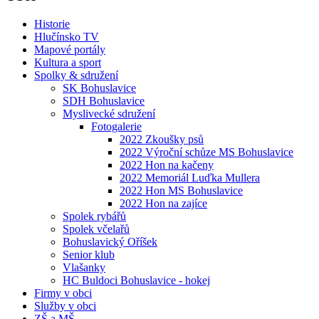
Historie
Hlučínsko TV
Mapové portály
Kultura a sport
Spolky & sdružení
SK Bohuslavice
SDH Bohuslavice
Myslivecké sdružení
Fotogalerie
2022 Zkoušky psů
2022 Výroční schůze MS Bohuslavice
2022 Hon na kačeny
2022 Memoriál Luďka Mullera
2022 Hon MS Bohuslavice
2022 Hon na zajíce
Spolek rybářů
Spolek včelařů
Bohuslavický Oříšek
Senior klub
Vlašanky
HC Buldoci Bohuslavice - hokej
Firmy v obci
Služby v obci
ZŠ a MŠ