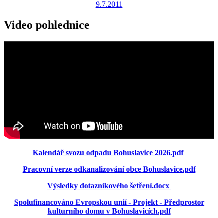
9.7.2011
Video pohlednice
Kalendář svozu odpadu Bohuslavice 2026.pdf
Pracovní verze odkanalizování obce Bohuslavice.pdf
Výsledky dotazníkového šetření.docx
Spolufinancováno Evropskou unií - Projekt - Předprostor
kulturního domu v Bohuslavicích.pdf