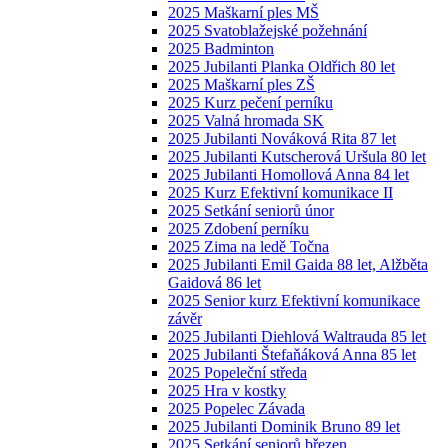
2025 Maškarní ples MŠ
2025 Svatoblažejské požehnání
2025 Badminton
2025 Jubilanti Planka Oldřich 80 let
2025 Maškarní ples ZŠ
2025 Kurz pečení perníku
2025 Valná hromada SK
2025 Jubilanti Nováková Rita 87 let
2025 Jubilanti Kutscherová Uršula 80 let
2025 Jubilanti Homollová Anna 84 let
2025 Kurz Efektivní komunikace II
2025 Setkání seniorů únor
2025 Zdobení perníku
2025 Zima na ledě Točna
2025 Jubilanti Emil Gaida 88 let, Alžběta
Gaidová 86 let
2025 Senior kurz Efektivní komunikace
závěr
2025 Jubilanti Diehlová Waltrauda 85 let
2025 Jubilanti Štefaňáková Anna 85 let
2025 Popeleční středa
2025 Hra v kostky
2025 Popelec Závada
2025 Jubilanti Dominik Bruno 89 let
2025 Setkání seniorů březen