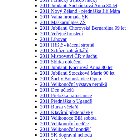
2011 Jubilanti Suchánková Anna 80 let
2011 Nový Zéland - přednáška Jiří Mára
2011 Valná hromada SK
2011 Maškarní ples ZŠ
2011 Jubilanti Chorovská Bernardina 99 let
2011 Veřejné bruslení
2011 Lihovar
2011 Hřiště - kácení stromů
2011 Schůze zahrádkářů
2011 Mistrovství ČR v šachu
2011 Sbírka oblečení
2011 Jubilanti Kocurová Anna 80 let
2011 Jubilanti Stoczková Marie 90 let
2011 Šachy Bohuslavice Open
2011 Velikonoční výstava perníků
2011 Den učitelů
2011 Přeložka trafostanice
2011 Přednáška o Ugandě
2011 Burza včelařů
2011 Klavírní předehrávky
2011 Velikonoce Bílá sobota
2011 Velikonoční neděle
2011 Velikonoční pondělí
2011 SK dopravní nehoda