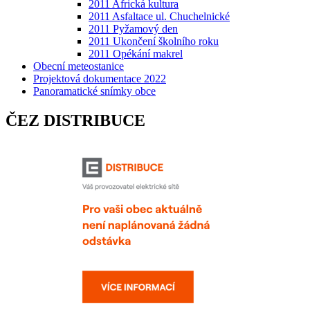
2011 Africká kultura
2011 Asfaltace ul. Chuchelnické
2011 Pyžamový den
2011 Ukončení školního roku
2011 Opékání makrel
Obecní meteostanice
Projektová dokumentace 2022
Panoramatické snímky obce
ČEZ DISTRIBUCE