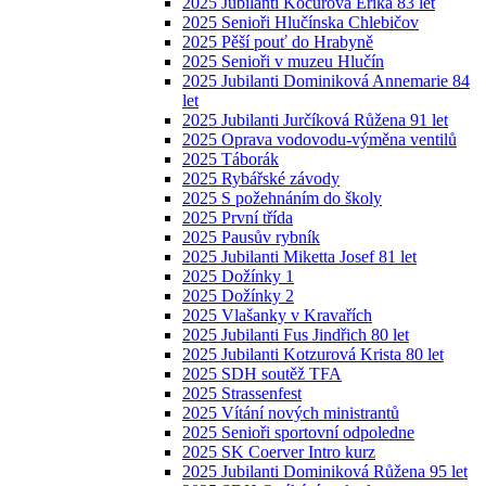
2025 Jubilanti Kocurová Erika 83 let
2025 Senioři Hlučínska Chlebičov
2025 Pěší pouť do Hrabyně
2025 Senioři v muzeu Hlučín
2025 Jubilanti Dominiková Annemarie 84
let
2025 Jubilanti Jurčíková Růžena 91 let
2025 Oprava vodovodu-výměna ventilů
2025 Táborák
2025 Rybářské závody
2025 S požehnáním do školy
2025 První třída
2025 Pausův rybník
2025 Jubilanti Miketta Josef 81 let
2025 Dožínky 1
2025 Dožínky 2
2025 Vlašanky v Kravařích
2025 Jubilanti Fus Jindřich 80 let
2025 Jubilanti Kotzurová Krista 80 let
2025 SDH soutěž TFA
2025 Strassenfest
2025 Vítání nových ministrantů
2025 Senioři sportovní odpoledne
2025 SK Coerver Intro kurz
2025 Jubilanti Dominiková Růžena 95 let