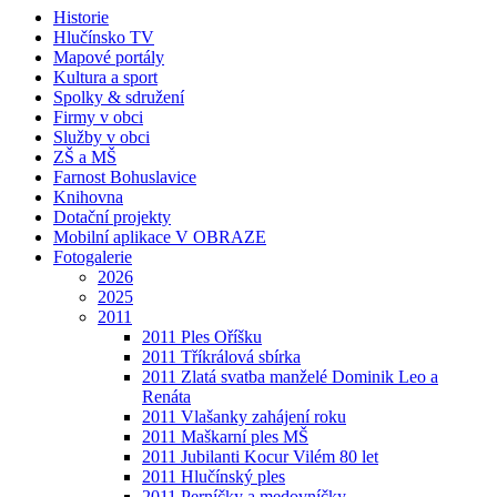
Historie
Hlučínsko TV
Mapové portály
Kultura a sport
Spolky & sdružení
Firmy v obci
Služby v obci
ZŠ a MŠ
Farnost Bohuslavice
Knihovna
Dotační projekty
Mobilní aplikace V OBRAZE
Fotogalerie
2026
2025
2011
2011 Ples Oříšku
2011 Tříkrálová sbírka
2011 Zlatá svatba manželé Dominik Leo a
Renáta
2011 Vlašanky zahájení roku
2011 Maškarní ples MŠ
2011 Jubilanti Kocur Vilém 80 let
2011 Hlučínský ples
2011 Perníčky a medovníčky