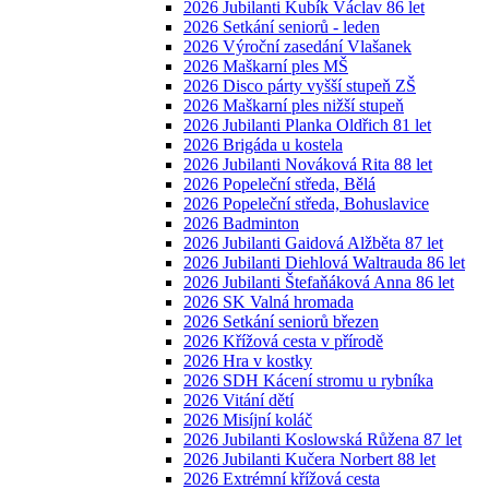
2026 Jubilanti Kubík Václav 86 let
2026 Setkání seniorů - leden
2026 Výroční zasedání Vlašanek
2026 Maškarní ples MŠ
2026 Disco párty vyšší stupeň ZŠ
2026 Maškarní ples nižší stupeň
2026 Jubilanti Planka Oldřich 81 let
2026 Brigáda u kostela
2026 Jubilanti Nováková Rita 88 let
2026 Popeleční středa, Bělá
2026 Popeleční středa, Bohuslavice
2026 Badminton
2026 Jubilanti Gaidová Alžběta 87 let
2026 Jubilanti Diehlová Waltrauda 86 let
2026 Jubilanti Štefaňáková Anna 86 let
2026 SK Valná hromada
2026 Setkání seniorů březen
2026 Křížová cesta v přírodě
2026 Hra v kostky
2026 SDH Kácení stromu u rybníka
2026 Vitání dětí
2026 Misíjní koláč
2026 Jubilanti Koslowská Růžena 87 let
2026 Jubilanti Kučera Norbert 88 let
2026 Extrémní křížová cesta