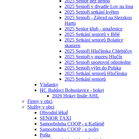
2025 Senior bez nehod
2025 Senioři v divadle Lov na losa
2025 Senioři setkání květen
2025 Senioři - Zájezd na Slezskou
Hartu
2025 Senior klub - smaženice
2025 Setkání seniorů v Bělé
2025 Setkání seniorů Bolatice
skanzen
2025 Senioři Hlučínska Chlebičov
2025 Senioři v muzeu Hlučín
2025 Senioři sportovní odpoledne
2025 Senioři výlet do Polska
2025 Setkání seniorů Hlučínska
2025 Setkání seniorů
Vlašanky
HC Buldoci Bohuslavice - hokej
2026 Hokej finále AHL
Firmy v obci
Služby v obci
Obvodní lékař
SENIOR TAXI
Samoobsluha COOP - u Kafárně
Samoobsluha COOP - u pošty
Pošta