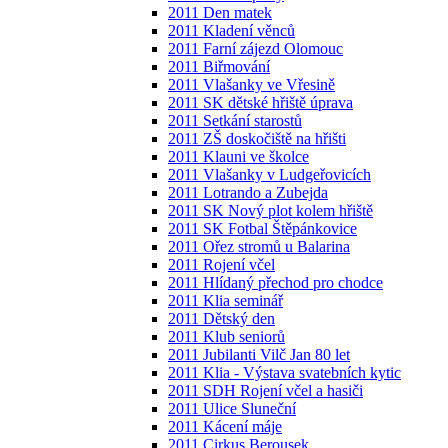
2011 Den matek
2011 Kladení věnců
2011 Farní zájezd Olomouc
2011 Biřmování
2011 Vlašanky ve Vřesině
2011 SK dětské hřiště úprava
2011 Setkání starostů
2011 ZŠ doskočiště na hřišti
2011 Klauni ve školce
2011 Vlašanky v Ludgeřovicích
2011 Lotrando a Zubejda
2011 SK Nový plot kolem hřiště
2011 SK Fotbal Štěpánkovice
2011 Ořez stromů u Balarina
2011 Rojení včel
2011 Hlídaný přechod pro chodce
2011 Klia seminář
2011 Dětský den
2011 Klub seniorů
2011 Jubilanti Vilč Jan 80 let
2011 Klia - Výstava svatebních kytic
2011 SDH Rojení včel a hasiči
2011 Ulice Sluneční
2011 Kácení máje
2011 Cirkus Berousek