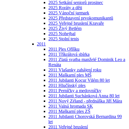
2025 Setkání seniorů prosinec
2025 Roráty a děti
2025 Vánoční jarmark
2025 Představení prvokomunikantů
2025 Veřejné bruslení Kravaře
2025 Živý Betlém
2025 Nohejbal
2025 Stolní tenis
2011
2011 Ples Oříšku
2011 Tříkrálová sbírka
2011 Zlatá svatba manželé Dominik Leo a
Renáta
2011 Vlašanky zahájení roku
2011 Maškarní ples MŠ
2011 Jubilanti Kocur Vilém 80 let
2011 Hlučínský ples
2011 Perníčky a medovníčky
2011 Jubilanti Suchánková Anna 80 let
2011 Nový Zéland - přednáška Jiří Mára
2011 Valná hromada SK
2011 Maškarní ples ZŠ
2011 Jubilanti Chorovská Bernardina 99
let
2011 Veřejné bruslení