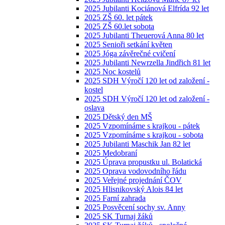
2025 Jubilanti Kociánová Elfrída 92 let
2025 ZŠ 60. let pátek
2025 ZŠ 60.let sobota
2025 Jubilanti Theuerová Anna 80 let
2025 Senioři setkání květen
2025 Jóga závěrečné cvičení
2025 Jubilanti Newrzella Jindřich 81 let
2025 Noc kostelů
2025 SDH Výročí 120 let od založení -
kostel
2025 SDH Výročí 120 let od založení -
oslava
2025 Dětský den MŠ
2025 Vzpomínáme s krajkou - pátek
2025 Vzpomínáme s krajkou - sobota
2025 Jubilanti Maschik Jan 82 let
2025 Medobraní
2025 Úprava propustku ul. Bolatická
2025 Oprava vodovodního řádu
2025 Veřejné projednání ČOV
2025 Hlisnikovský Alois 84 let
2025 Farní zahrada
2025 Posvěcení sochy sv. Anny
2025 SK Turnaj žáků