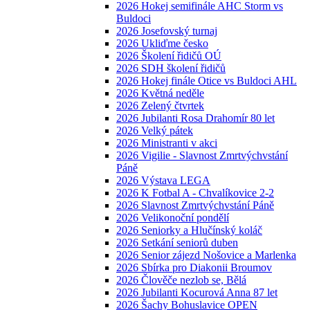
2026 Hokej semifinále AHC Storm vs
Buldoci
2026 Josefovský turnaj
2026 Ukliďme česko
2026 Školení řidičů OÚ
2026 SDH školení řidičů
2026 Hokej finále Otice vs Buldoci AHL
2026 Květná neděle
2026 Zelený čtvrtek
2026 Jubilanti Rosa Drahomír 80 let
2026 Velký pátek
2026 Ministranti v akci
2026 Vigilie - Slavnost Zmrtvýchvstání
Páně
2026 Výstava LEGA
2026 K Fotbal A - Chvalíkovice 2-2
2026 Slavnost Zmrtvýchvstání Páně
2026 Velikonoční pondělí
2026 Seniorky a Hlučínský koláč
2026 Setkání seniorů duben
2026 Senior zájezd Nošovice a Marlenka
2026 Sbírka pro Diakonii Broumov
2026 Člověče nezlob se, Bělá
2026 Jubilanti Kocurová Anna 87 let
2026 Šachy Bohuslavice OPEN