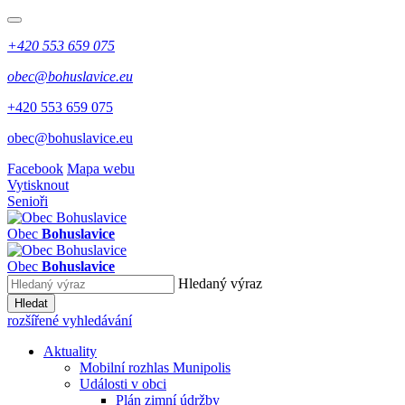
+420 553 659 075
obec@bohuslavice.eu
+420 553 659 075
obec@bohuslavice.eu
Facebook
Mapa webu
Vytisknout
Senioři
Obec
Bohuslavice
Obec
Bohuslavice
Hledaný výraz
Hledat
rozšířené vyhledávání
Aktuality
Mobilní rozhlas Munipolis
Události v obci
Plán zimní údržby