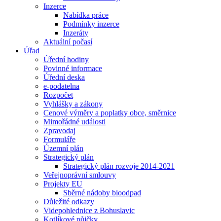
Inzerce
Nabídka práce
Podmínky inzerce
Inzeráty
Aktuální počasí
Úřad
Úřední hodiny
Povinné informace
Úřední deska
e-podatelna
Rozpočet
Vyhlášky a zákony
Cenové výměry a poplatky obce, směrnice
Mimořádné události
Zpravodaj
Formuláře
Územní plán
Strategický plán
Strategický plán rozvoje 2014-2021
Veřejnoprávní smlouvy
Projekty EU
Sběrné nádoby bioodpad
Důležité odkazy
Videpohlednice z Bohuslavic
Kotlíkové půjčky