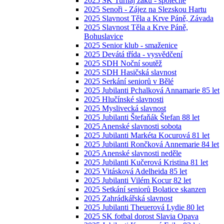
2025 SK Turnaj žáků - společné
2025 Senoři - Zájez na Slezskou Hartu
2025 Slavnost Těla a Krve Páně, Závada
2025 Slavnost Těla a Krve Páně,
Bohuslavice
2025 Senior klub - smaženice
2025 Devátá třída - vysvědčení
2025 SDH Noční soutěž
2025 SDH Hasičská slavnost
2025 Serkání seniorů v Bělé
2025 Jubilanti Pchalková Annamarie 85 let
2025 Hlučínské slavnosti
2025 Myslivecká slavnost
2025 Jubilanti Štefaňák Štefan 88 let
2025 Anenské slavnosti sobota
2025 Jubilanti Markéta Kocurová 81 let
2025 Jubilanti Rončková Annemarie 84 let
2025 Anenské slavnosti neděle
2025 Jubilanti Kučerová Kristina 81 let
2025 Vitásková Adelheida 85 let
2025 Jubilanti Vilém Kocur 82 let
2025 Setkání seniorů Bolatice skanzen
2025 Zahrádkářská slavnost
2025 Jubilanti Theuerová Lydie 80 let
2025 SK fotbal dorost Slavia Opava