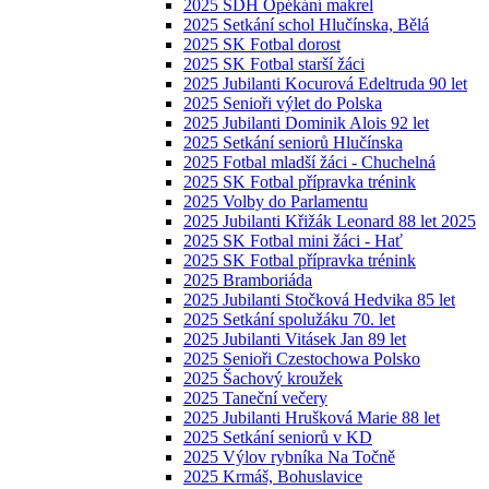
2025 SDH Opékání makrel
2025 Setkání schol Hlučínska, Bělá
2025 SK Fotbal dorost
2025 SK Fotbal starší žáci
2025 Jubilanti Kocurová Edeltruda 90 let
2025 Senioři výlet do Polska
2025 Jubilanti Dominik Alois 92 let
2025 Setkání seniorů Hlučínska
2025 Fotbal mladší žáci - Chuchelná
2025 SK Fotbal přípravka trénink
2025 Volby do Parlamentu
2025 Jubilanti Křižák Leonard 88 let 2025
2025 SK Fotbal mini žáci - Hať
2025 SK Fotbal přípravka trénink
2025 Bramboriáda
2025 Jubilanti Stočková Hedvika 85 let
2025 Setkání spolužáku 70. let
2025 Jubilanti Vitásek Jan 89 let
2025 Senioři Czestochowa Polsko
2025 Šachový kroužek
2025 Taneční večery
2025 Jubilanti Hrušková Marie 88 let
2025 Setkání seniorů v KD
2025 Výlov rybníka Na Točně
2025 Krmáš, Bohuslavice