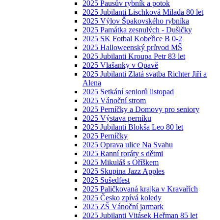
2025 Pausův rybník a potok
2025 Jubilanti Lischková Milada 80 let
2025 Výlov Špakovského rybníka
2025 Památka zesnulých - Dušičky
2025 SK Fotbal Kobeřice B 0-2
2025 Halloweenský průvod MŠ
2025 Jubilanti Kroupa Petr 83 let
2025 Vlašanky v Opavě
2025 Jubilanti Zlatá svatba Richter Jiří a
Alena
2025 Setkání seniorů listopad
2025 Vánoční strom
2025 Perníčky a Domovy pro seniory
2025 Výstava perníku
2025 Jubilanti Blokša Leo 80 let
2025 Perníčky
2025 Oprava ulice Na Svahu
2025 Ranní roráty s dětmi
2025 Mikuláš s Oříškem
2025 Skupina Jazz Apples
2025 Sušedfest
2025 Paličkovaná krajka v Kravařích
2025 Česko zpívá koledy
2025 ZŠ Vánoční jarmark
2025 Jubilanti Vitásek Heřman 85 let