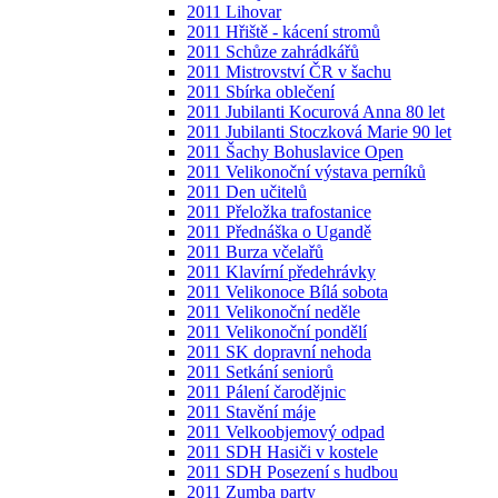
2011 Lihovar
2011 Hřiště - kácení stromů
2011 Schůze zahrádkářů
2011 Mistrovství ČR v šachu
2011 Sbírka oblečení
2011 Jubilanti Kocurová Anna 80 let
2011 Jubilanti Stoczková Marie 90 let
2011 Šachy Bohuslavice Open
2011 Velikonoční výstava perníků
2011 Den učitelů
2011 Přeložka trafostanice
2011 Přednáška o Ugandě
2011 Burza včelařů
2011 Klavírní předehrávky
2011 Velikonoce Bílá sobota
2011 Velikonoční neděle
2011 Velikonoční pondělí
2011 SK dopravní nehoda
2011 Setkání seniorů
2011 Pálení čarodějnic
2011 Stavění máje
2011 Velkoobjemový odpad
2011 SDH Hasiči v kostele
2011 SDH Posezení s hudbou
2011 Zumba party