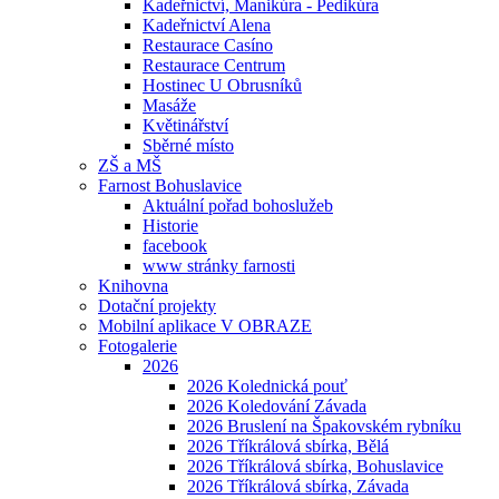
Kadeřnictví, Manikúra - Pedikúra
Kadeřnictví Alena
Restaurace Casíno
Restaurace Centrum
Hostinec U Obrusníků
Masáže
Květinářství
Sběrné místo
ZŠ a MŠ
Farnost Bohuslavice
Aktuální pořad bohoslužeb
Historie
facebook
www stránky farnosti
Knihovna
Dotační projekty
Mobilní aplikace V OBRAZE
Fotogalerie
2026
2026 Kolednická pouť
2026 Koledování Závada
2026 Bruslení na Špakovském rybníku
2026 Tříkrálová sbírka, Bělá
2026 Tříkrálová sbírka, Bohuslavice
2026 Tříkrálová sbírka, Závada