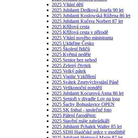
2025 Vítání dětí
2025 Jubilanti Dedková Josefa 90 let
2025 Jubilanti Koslowská Růžena 86 let
2025 Jubilanti Kučera Norbert 87 let
2025 Křížová cesta
2025 Křížová cesta v přírodě
2025 Vítání nového ministranta
2025 Ukliďme Česko
2025 Školení řidičů
2025 Květná neděle
2025 Senior bez nehod
2025 Zelený čtvrtek
2025 Velký pátek
2025 Vigilie Vzkříšení
2025 Svátek Zmrtvýchvstání Páně
2025 Velikonoční pondělí
2025 Jubilanti Kocurová Anna 86 let
2025 Senioři v divadle Lov na losa
2025 Šachy Bohuslavice OPEN
2025 SK fotbal - společné foto
2025 Pálení čarodějnic
2025 Stavění máje zahrádkáři
2025 Jubilanti Pchalek Walter 85 let
2025 SDH Hasičské srdce v modlitbě
2025 Jubilanti Heitzová Marie 87 let