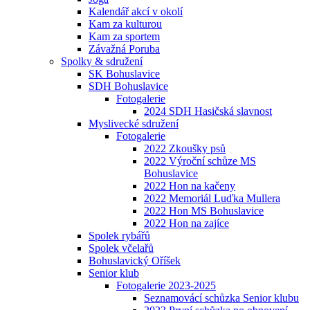
Kalendář akcí v okolí
Kam za kulturou
Kam za sportem
Závažná Poruba
Spolky & sdružení
SK Bohuslavice
SDH Bohuslavice
Fotogalerie
2024 SDH Hasičská slavnost
Myslivecké sdružení
Fotogalerie
2022 Zkoušky psů
2022 Výroční schůze MS
Bohuslavice
2022 Hon na kačeny
2022 Memoriál Luďka Mullera
2022 Hon MS Bohuslavice
2022 Hon na zajíce
Spolek rybářů
Spolek včelařů
Bohuslavický Oříšek
Senior klub
Fotogalerie 2023-2025
Seznamovácí schůzka Senior klubu