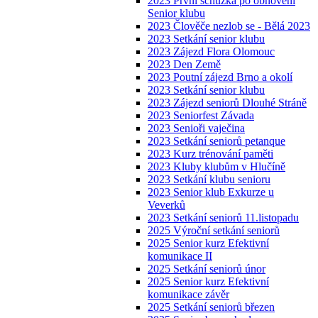
2023 První schůzka po obnovení
Senior klubu
2023 Člověče nezlob se - Bělá 2023
2023 Setkání senior klubu
2023 Zájezd Flora Olomouc
2023 Den Země
2023 Poutní zájezd Brno a okolí
2023 Setkání senior klubu
2023 Zájezd seniorů Dlouhé Stráně
2023 Seniorfest Závada
2023 Senioři vaječina
2023 Setkání seniorů petanque
2023 Kurz trénování paměti
2023 Kluby klubům v Hlučíně
2023 Setkání klubu senioru
2023 Senior klub Exkurze u
Veverků
2023 Setkání seniorů 11.listopadu
2025 Výroční setkání seniorů
2025 Senior kurz Efektivní
komunikace II
2025 Setkání seniorů únor
2025 Senior kurz Efektivní
komunikace závěr
2025 Setkání seniorů březen