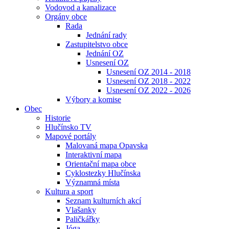
Vodovod a kanalizace
Orgány obce
Rada
Jednání rady
Zastupitelstvo obce
Jednání OZ
Usnesení OZ
Usnesení OZ 2014 - 2018
Usnesení OZ 2018 - 2022
Usnesení OZ 2022 - 2026
Výbory a komise
Obec
Historie
Hlučínsko TV
Mapové portály
Malovaná mapa Opavska
Interaktivní mapa
Orientační mapa obce
Cyklostezky Hlučínska
Významná místa
Kultura a sport
Seznam kulturních akcí
Vlašanky
Paličkářky
Jóga