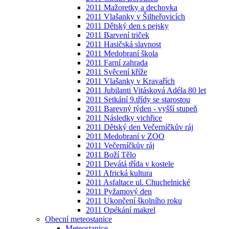
2011 Mažoretky a dechovka
2011 Vlašanky v Šilheřovicích
2011 Dětský den s pejsky
2011 Barvení triček
2011 Hasičská slavnost
2011 Medobraní škola
2011 Farní zahrada
2011 Svěcení kříže
2011 Vlašanky v Kravařích
2011 Jubilanti Vitásková Adéla 80 let
2011 Setkání 9.třídy se starostou
2011 Barevný týden - vyšší stupeň
2011 Následky vichřice
2011 Dětský den Večerníčkův ráj
2011 Medobraní v ZOO
2011 Večerníčkův ráj
2011 Boží Tělo
2011 Devátá třída v kostele
2011 Africká kultura
2011 Asfaltace ul. Chuchelnické
2011 Pyžamový den
2011 Ukončení školního roku
2011 Opékání makrel
Obecní meteostanice
Meteostanice