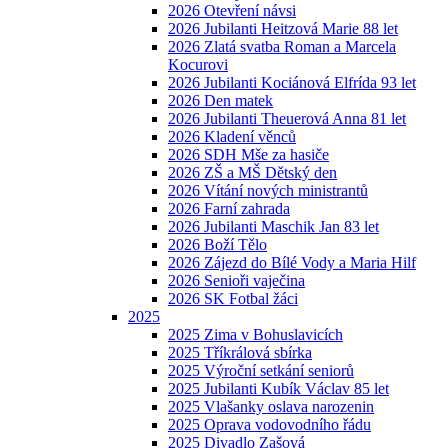
2026 Otevření návsi
2026 Jubilanti Heitzová Marie 88 let
2026 Zlatá svatba Roman a Marcela
Kocurovi
2026 Jubilanti Kociánová Elfrída 93 let
2026 Den matek
2026 Jubilanti Theuerová Anna 81 let
2026 Kladení věnců
2026 SDH Mše za hasiče
2026 ZŠ a MŠ Dětský den
2026 Vítání nových ministrantů
2026 Farní zahrada
2026 Jubilanti Maschik Jan 83 let
2026 Boží Tělo
2026 Zájezd do Bílé Vody a Maria Hilf
2026 Senioři vaječina
2026 SK Fotbal žáci
2025
2025 Zima v Bohuslavicích
2025 Tříkrálová sbírka
2025 Výroční setkání seniorů
2025 Jubilanti Kubík Václav 85 let
2025 Vlašanky oslava narozenin
2025 Oprava vodovodního řádu
2025 Divadlo Zašová