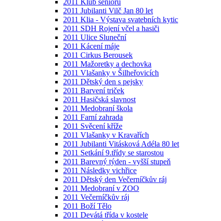
2011 Klub seniorů
2011 Jubilanti Vilč Jan 80 let
2011 Klia - Výstava svatebních kytic
2011 SDH Rojení včel a hasiči
2011 Ulice Sluneční
2011 Kácení máje
2011 Cirkus Berousek
2011 Mažoretky a dechovka
2011 Vlašanky v Šilheřovicích
2011 Dětský den s pejsky
2011 Barvení triček
2011 Hasičská slavnost
2011 Medobraní škola
2011 Farní zahrada
2011 Svěcení kříže
2011 Vlašanky v Kravařích
2011 Jubilanti Vitásková Adéla 80 let
2011 Setkání 9.třídy se starostou
2011 Barevný týden - vyšší stupeň
2011 Následky vichřice
2011 Dětský den Večerníčkův ráj
2011 Medobraní v ZOO
2011 Večerníčkův ráj
2011 Boží Tělo
2011 Devátá třída v kostele