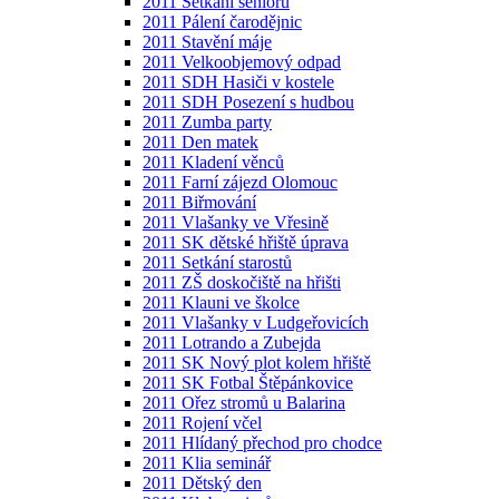
2011 Setkání seniorů
2011 Pálení čarodějnic
2011 Stavění máje
2011 Velkoobjemový odpad
2011 SDH Hasiči v kostele
2011 SDH Posezení s hudbou
2011 Zumba party
2011 Den matek
2011 Kladení věnců
2011 Farní zájezd Olomouc
2011 Biřmování
2011 Vlašanky ve Vřesině
2011 SK dětské hřiště úprava
2011 Setkání starostů
2011 ZŠ doskočiště na hřišti
2011 Klauni ve školce
2011 Vlašanky v Ludgeřovicích
2011 Lotrando a Zubejda
2011 SK Nový plot kolem hřiště
2011 SK Fotbal Štěpánkovice
2011 Ořez stromů u Balarina
2011 Rojení včel
2011 Hlídaný přechod pro chodce
2011 Klia seminář
2011 Dětský den