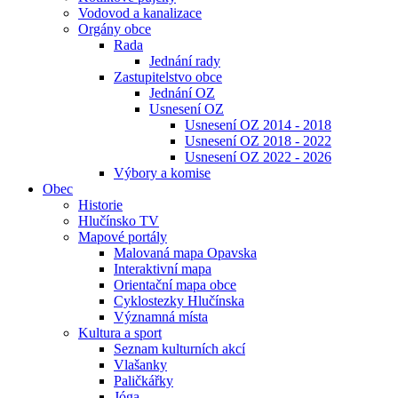
Vodovod a kanalizace
Orgány obce
Rada
Jednání rady
Zastupitelstvo obce
Jednání OZ
Usnesení OZ
Usnesení OZ 2014 - 2018
Usnesení OZ 2018 - 2022
Usnesení OZ 2022 - 2026
Výbory a komise
Obec
Historie
Hlučínsko TV
Mapové portály
Malovaná mapa Opavska
Interaktivní mapa
Orientační mapa obce
Cyklostezky Hlučínska
Významná místa
Kultura a sport
Seznam kulturních akcí
Vlašanky
Paličkářky
Jóga