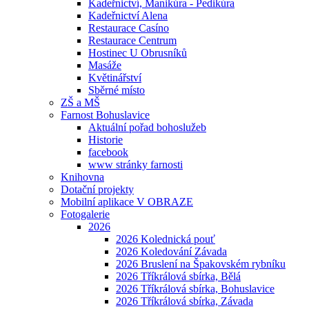
Kadeřnictví, Manikúra - Pedikúra
Kadeřnictví Alena
Restaurace Casíno
Restaurace Centrum
Hostinec U Obrusníků
Masáže
Květinářství
Sběrné místo
ZŠ a MŠ
Farnost Bohuslavice
Aktuální pořad bohoslužeb
Historie
facebook
www stránky farnosti
Knihovna
Dotační projekty
Mobilní aplikace V OBRAZE
Fotogalerie
2026
2026 Kolednická pouť
2026 Koledování Závada
2026 Bruslení na Špakovském rybníku
2026 Tříkrálová sbírka, Bělá
2026 Tříkrálová sbírka, Bohuslavice
2026 Tříkrálová sbírka, Závada