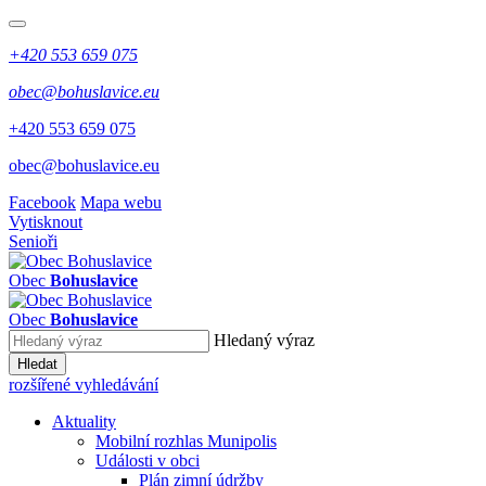
+420 553 659 075
obec@bohuslavice.eu
+420 553 659 075
obec@bohuslavice.eu
Facebook
Mapa webu
Vytisknout
Senioři
Obec
Bohuslavice
Obec
Bohuslavice
Hledaný výraz
Hledat
rozšířené vyhledávání
Aktuality
Mobilní rozhlas Munipolis
Události v obci
Plán zimní údržby