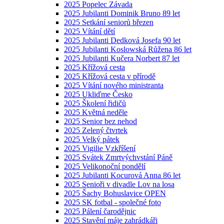
2025 Popelec Závada
2025 Jubilanti Dominik Bruno 89 let
2025 Setkání seniorů březen
2025 Vítání dětí
2025 Jubilanti Dedková Josefa 90 let
2025 Jubilanti Koslowská Růžena 86 let
2025 Jubilanti Kučera Norbert 87 let
2025 Křížová cesta
2025 Křížová cesta v přírodě
2025 Vítání nového ministranta
2025 Ukliďme Česko
2025 Školení řidičů
2025 Květná neděle
2025 Senior bez nehod
2025 Zelený čtvrtek
2025 Velký pátek
2025 Vigilie Vzkříšení
2025 Svátek Zmrtvýchvstání Páně
2025 Velikonoční pondělí
2025 Jubilanti Kocurová Anna 86 let
2025 Senioři v divadle Lov na losa
2025 Šachy Bohuslavice OPEN
2025 SK fotbal - společné foto
2025 Pálení čarodějnic
2025 Stavění máje zahrádkáři