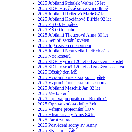
2025 Jubilanti Pchalek Walter 85 let
2025 SDH Hasičské srdce v modlitbě
2025 Jubilanti Heitzová Marie 87 let
2025 Jubilanti Kociánová Elfrída 92 let
2025 ZŠ 60. let pátek
2025 ZŠ 60.let sobota
2025 Jubilanti Theuerová Anna 80 let
2025 Senioři setkání květen
2025 Jóga závěrečné cvičení
2025 Jubilanti Newrzella Jindřich 81 let
2025 Noc kostelů
2025 SDH Výročí 120 let od založení - kostel
2025 SDH Výročí 120 let od založení - oslava
2025 Dětský den MŠ
2025 Vzpomínáme s krajkou - pátek
2025 Vzpomínáme s krajkou - sobota
2025 Jubilanti Maschik Jan 82 let
2025 Medobraní
2025 Úprava propustku ul. Bolatická
2025 Oprava vodovodního řádu
2025 Veřejné projednání ČOV
2025 Hlisnikovský Alois 84 let
2025 Farní zahrada
2025 Posvěcení sochy sv. Anny
2025 SK Turnaj žáků