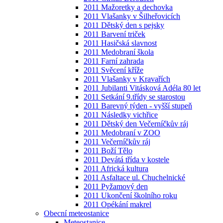
2011 Mažoretky a dechovka
2011 Vlašanky v Šilheřovicích
2011 Dětský den s pejsky
2011 Barvení triček
2011 Hasičská slavnost
2011 Medobraní škola
2011 Farní zahrada
2011 Svěcení kříže
2011 Vlašanky v Kravařích
2011 Jubilanti Vitásková Adéla 80 let
2011 Setkání 9.třídy se starostou
2011 Barevný týden - vyšší stupeň
2011 Následky vichřice
2011 Dětský den Večerníčkův ráj
2011 Medobraní v ZOO
2011 Večerníčkův ráj
2011 Boží Tělo
2011 Devátá třída v kostele
2011 Africká kultura
2011 Asfaltace ul. Chuchelnické
2011 Pyžamový den
2011 Ukončení školního roku
2011 Opékání makrel
Obecní meteostanice
Meteostanice