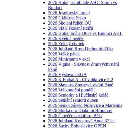
2026 Hokej semifinále AHC Storm vs
Buldoci
2026 Josefovský turnaj
2026 Ukliďme česko
2026 Školení řidičů OÚ
2026 SDH školení řidičů
2026 Hokej finále Otice vs Buldoci AHL
2026 Květná neděle
2026 Zelený čtvrtek
2026 Jubilanti Rosa Drahomír 80 let
2026 Velký pátek
2026 Ministranti v akci
2026 Vigilie - Slavnost Zmrtvýchvstání
Páně
2026 Výstava LEGA
2026 K Fotbal A - Chvalíkovice 2-2
2026 Slavnost Zmrtvýchvstání Páně
2026 Velikonoční pondělí
2026 Seniorky a Hlučínský koláč
2026 Setkání seniorů duben
2026 Senior zájezd Nošovice a Marlenka
2026 Sbírka pro Diakonii Broumov
2026 Člověče nezlob se, Bělá
2026 Jubilanti Kocurová Anna 87 let
2026 Šachy Bohuslavice OPEN