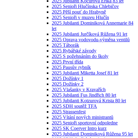
2025 Jubilanti Kocurová Erika 83 let
2025 Senioři Hlučínska Chlebičov
2025 Pěší pouť do Hrabyně
2025 Senioři v muzeu Hlučín
2025 Jubilanti Dominiková Annemarie 84
let
2025 Jubilanti Jurčíková Růžena 91 let
2025 Oprava vodovodu-výměna ventilů
2025 Táborák
2025 Rybářské závody
2025 S požehnáním do školy
2025 První třída
2025 Pausův rybník
2025 Jubilanti Miketta Josef 81 let
2025 Dožínky 1
2025 Dožínky 2
2025 Vlašanky v Kravařích
2025 Jubilanti Fus Jindřich 80 let
2025 Jubilanti Kotzurová Krista 80 let
2025 SDH soutěž TFA
2025 Strassenfest
2025 Vítání nových ministrantů
2025 Senioři sportovní odpoledne
2025 SK Coerver Intro kurz
2025 Jubilanti Dominiková Růžena 95 let