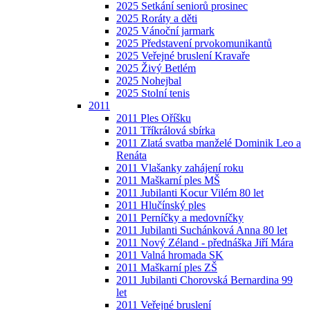
2025 Setkání seniorů prosinec
2025 Roráty a děti
2025 Vánoční jarmark
2025 Představení prvokomunikantů
2025 Veřejné bruslení Kravaře
2025 Živý Betlém
2025 Nohejbal
2025 Stolní tenis
2011
2011 Ples Oříšku
2011 Tříkrálová sbírka
2011 Zlatá svatba manželé Dominik Leo a
Renáta
2011 Vlašanky zahájení roku
2011 Maškarní ples MŠ
2011 Jubilanti Kocur Vilém 80 let
2011 Hlučínský ples
2011 Perníčky a medovníčky
2011 Jubilanti Suchánková Anna 80 let
2011 Nový Zéland - přednáška Jiří Mára
2011 Valná hromada SK
2011 Maškarní ples ZŠ
2011 Jubilanti Chorovská Bernardina 99
let
2011 Veřejné bruslení