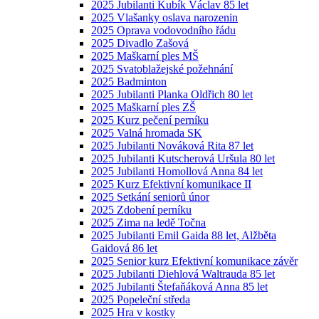
2025 Jubilanti Kubík Václav 85 let
2025 Vlašanky oslava narozenin
2025 Oprava vodovodního řádu
2025 Divadlo Zašová
2025 Maškarní ples MŠ
2025 Svatoblažejské požehnání
2025 Badminton
2025 Jubilanti Planka Oldřich 80 let
2025 Maškarní ples ZŠ
2025 Kurz pečení perníku
2025 Valná hromada SK
2025 Jubilanti Nováková Rita 87 let
2025 Jubilanti Kutscherová Uršula 80 let
2025 Jubilanti Homollová Anna 84 let
2025 Kurz Efektivní komunikace II
2025 Setkání seniorů únor
2025 Zdobení perníku
2025 Zima na ledě Točna
2025 Jubilanti Emil Gaida 88 let, Alžběta
Gaidová 86 let
2025 Senior kurz Efektivní komunikace závěr
2025 Jubilanti Diehlová Waltrauda 85 let
2025 Jubilanti Štefaňáková Anna 85 let
2025 Popeleční středa
2025 Hra v kostky