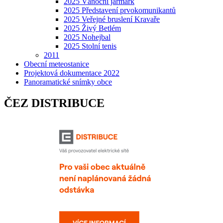
2025 Vánoční jarmark
2025 Představení prvokomunikantů
2025 Veřejné bruslení Kravaře
2025 Živý Betlém
2025 Nohejbal
2025 Stolní tenis
2011
Obecní meteostanice
Projektová dokumentace 2022
Panoramatické snímky obce
ČEZ DISTRIBUCE