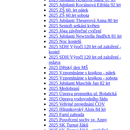
2025 Jubilanti Kociánová Elfrída 92 let
2025 ZŠ 60. let pátek
2025 ZŠ 60.let sobota
2025 Jubilanti Theuerová Anna 80 let
2025 Senioři setkání květen
2025 Jóga závěrečné cvičení
2025 Jubilanti Newrzella Jindřich 81 let
2025 Noc kostelů
2025 SDH Výročí 120 let od založení -
kostel
2025 SDH Výročí 120 let od založení -
oslava
2025 Dětský den MŠ
2025 Vzpomínáme s krajkou - pátek
2025 Vzpomínáme s krajkou - sobota
2025 Jubilanti Maschik Jan 82 let
2025 Medobraní
2025 Úprava propustku ul. Bolatická
2025 Oprava vodovodního řádu
2025 Veřejné projednání ČOV
2025 Hlisnikovský Alois 84 let
2025 Farní zahrada
2025 Posvěcení sochy sv. Anny
2025 SK Turnaj žáků