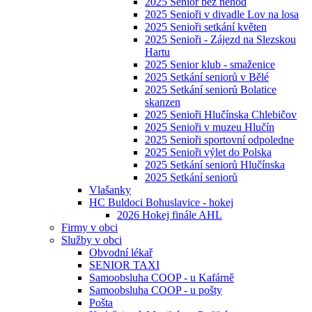
2025 Senior bez nehod
2025 Senioři v divadle Lov na losa
2025 Senioři setkání květen
2025 Senioři - Zájezd na Slezskou
Hartu
2025 Senior klub - smaženice
2025 Setkání seniorů v Bělé
2025 Setkání seniorů Bolatice
skanzen
2025 Senioři Hlučínska Chlebičov
2025 Senioři v muzeu Hlučín
2025 Senioři sportovní odpoledne
2025 Senioři výlet do Polska
2025 Setkání seniorů Hlučínska
2025 Setkání seniorů
Vlašanky
HC Buldoci Bohuslavice - hokej
2026 Hokej finále AHL
Firmy v obci
Služby v obci
Obvodní lékař
SENIOR TAXI
Samoobsluha COOP - u Kafárně
Samoobsluha COOP - u pošty
Pošta