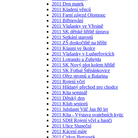
2011 Den matek
2011 Kladení věnců
2011 Farní zájezd Olomouc
2011 Biřmování
2011 Vlašanky ve Vřesině
2011 SK dětské hřiště úprava
2011 Setkání starostů
2011 ZŠ doskočiště na hřišti
2011 Klauni ve školce
2011 Vlašanky v Ludgeřovicích
2011 Lotrando a Zubejda
2011 SK Nový plot kolem hřiště
2011 SK Fotbal Štěpánkovice
2011 Ořez stromů u Balarina
2011 Rojení včel
2011 Hlídaný přechod pro chodce
2011 Klia seminář
2011 Dětský den
2011 Klub seniorů
2011 Jubilanti Vilč Jan 80 let
2011 Klia - Výstava svatebních kytic
2011 SDH Rojení včel a hasiči
2011 Ulice Sluneční
2011 Kácení máje
2011 Cirkus Berousek