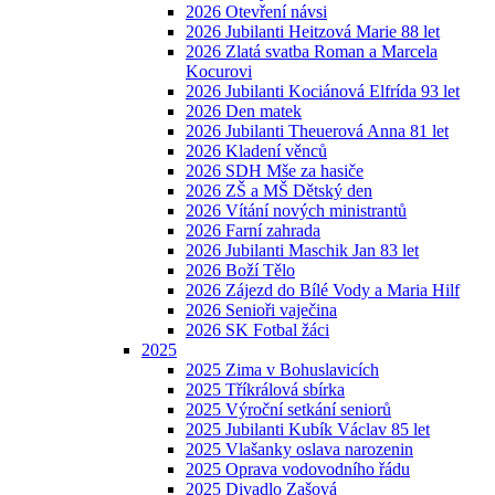
2026 Otevření návsi
2026 Jubilanti Heitzová Marie 88 let
2026 Zlatá svatba Roman a Marcela
Kocurovi
2026 Jubilanti Kociánová Elfrída 93 let
2026 Den matek
2026 Jubilanti Theuerová Anna 81 let
2026 Kladení věnců
2026 SDH Mše za hasiče
2026 ZŠ a MŠ Dětský den
2026 Vítání nových ministrantů
2026 Farní zahrada
2026 Jubilanti Maschik Jan 83 let
2026 Boží Tělo
2026 Zájezd do Bílé Vody a Maria Hilf
2026 Senioři vaječina
2026 SK Fotbal žáci
2025
2025 Zima v Bohuslavicích
2025 Tříkrálová sbírka
2025 Výroční setkání seniorů
2025 Jubilanti Kubík Václav 85 let
2025 Vlašanky oslava narozenin
2025 Oprava vodovodního řádu
2025 Divadlo Zašová