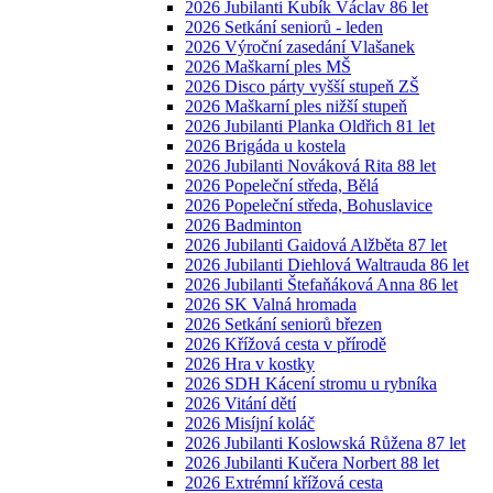
2026 Jubilanti Kubík Václav 86 let
2026 Setkání seniorů - leden
2026 Výroční zasedání Vlašanek
2026 Maškarní ples MŠ
2026 Disco párty vyšší stupeň ZŠ
2026 Maškarní ples nižší stupeň
2026 Jubilanti Planka Oldřich 81 let
2026 Brigáda u kostela
2026 Jubilanti Nováková Rita 88 let
2026 Popeleční středa, Bělá
2026 Popeleční středa, Bohuslavice
2026 Badminton
2026 Jubilanti Gaidová Alžběta 87 let
2026 Jubilanti Diehlová Waltrauda 86 let
2026 Jubilanti Štefaňáková Anna 86 let
2026 SK Valná hromada
2026 Setkání seniorů březen
2026 Křížová cesta v přírodě
2026 Hra v kostky
2026 SDH Kácení stromu u rybníka
2026 Vitání dětí
2026 Misíjní koláč
2026 Jubilanti Koslowská Růžena 87 let
2026 Jubilanti Kučera Norbert 88 let
2026 Extrémní křížová cesta