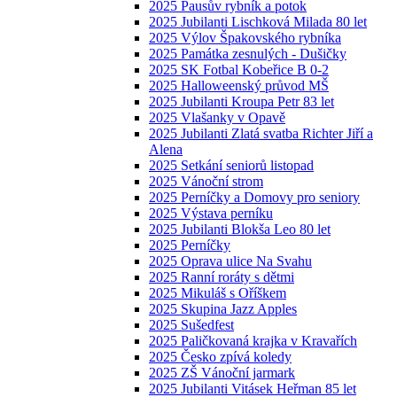
2025 Pausův rybník a potok
2025 Jubilanti Lischková Milada 80 let
2025 Výlov Špakovského rybníka
2025 Památka zesnulých - Dušičky
2025 SK Fotbal Kobeřice B 0-2
2025 Halloweenský průvod MŠ
2025 Jubilanti Kroupa Petr 83 let
2025 Vlašanky v Opavě
2025 Jubilanti Zlatá svatba Richter Jiří a
Alena
2025 Setkání seniorů listopad
2025 Vánoční strom
2025 Perníčky a Domovy pro seniory
2025 Výstava perníku
2025 Jubilanti Blokša Leo 80 let
2025 Perníčky
2025 Oprava ulice Na Svahu
2025 Ranní roráty s dětmi
2025 Mikuláš s Oříškem
2025 Skupina Jazz Apples
2025 Sušedfest
2025 Paličkovaná krajka v Kravařích
2025 Česko zpívá koledy
2025 ZŠ Vánoční jarmark
2025 Jubilanti Vitásek Heřman 85 let