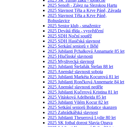
2025 SK Turnaj žáků - společné
2025 Senoři - Zájez na Slezskou Hartu
2025 Slavnost Těla a Krve Páně, Závada
2025 Slavnost Těla a Krve Páně,
Bohuslavice
2025 Senior klub - smaženice
2025 Devátá třída - vysvědčení
2025 SDH Noční soutěž
2025 SDH Hasičská slavnost
2025 Serkání seniorů v Bělé
2025 Jubilanti Pchalková Annamarie 85 let
2025 Hlučínské slavnosti
2025 Myslivecká slavnost
2025 Jubilanti Štefaňák Štefan 88 let
2025 Anenské slavnosti sobota
2025 Jubilanti Markéta Kocurová 81 let
2025 Jubilanti Rončková Annemarie 84 let
2025 Anenské slavnosti neděle
2025 Jubilanti Kučerová Kristina 81 let
2025 Vitásková Adelheida 85 let
2025 Jubilanti Vilém Kocur 82 let
2025 Setkání seniorů Bolatice skanzen
2025 Zahrádkářská slavnost
2025 Jubilanti Theuerová Lydie 80 let
2025 SK fotbal dorost Slavia Opava