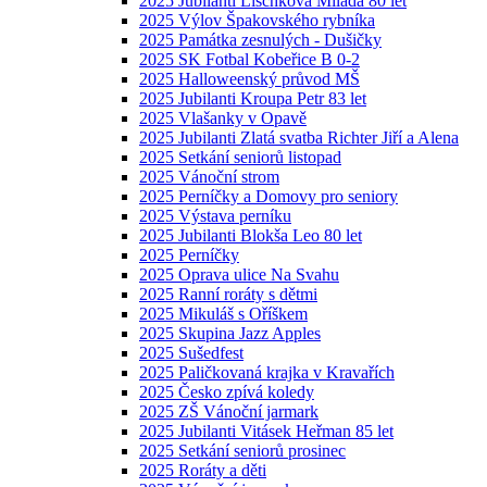
2025 Jubilanti Lischková Milada 80 let
2025 Výlov Špakovského rybníka
2025 Památka zesnulých - Dušičky
2025 SK Fotbal Kobeřice B 0-2
2025 Halloweenský průvod MŠ
2025 Jubilanti Kroupa Petr 83 let
2025 Vlašanky v Opavě
2025 Jubilanti Zlatá svatba Richter Jiří a Alena
2025 Setkání seniorů listopad
2025 Vánoční strom
2025 Perníčky a Domovy pro seniory
2025 Výstava perníku
2025 Jubilanti Blokša Leo 80 let
2025 Perníčky
2025 Oprava ulice Na Svahu
2025 Ranní roráty s dětmi
2025 Mikuláš s Oříškem
2025 Skupina Jazz Apples
2025 Sušedfest
2025 Paličkovaná krajka v Kravařích
2025 Česko zpívá koledy
2025 ZŠ Vánoční jarmark
2025 Jubilanti Vitásek Heřman 85 let
2025 Setkání seniorů prosinec
2025 Roráty a děti