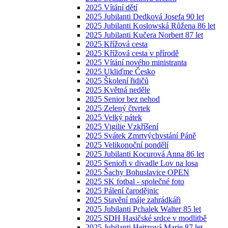
2025 Vítání dětí
2025 Jubilanti Dedková Josefa 90 let
2025 Jubilanti Koslowská Růžena 86 let
2025 Jubilanti Kučera Norbert 87 let
2025 Křížová cesta
2025 Křížová cesta v přírodě
2025 Vítání nového ministranta
2025 Ukliďme Česko
2025 Školení řidičů
2025 Květná neděle
2025 Senior bez nehod
2025 Zelený čtvrtek
2025 Velký pátek
2025 Vigilie Vzkříšení
2025 Svátek Zmrtvýchvstání Páně
2025 Velikonoční pondělí
2025 Jubilanti Kocurová Anna 86 let
2025 Senioři v divadle Lov na losa
2025 Šachy Bohuslavice OPEN
2025 SK fotbal - společné foto
2025 Pálení čarodějnic
2025 Stavění máje zahrádkáři
2025 Jubilanti Pchalek Walter 85 let
2025 SDH Hasičské srdce v modlitbě
2025 Jubilanti Heitzová Marie 87 let