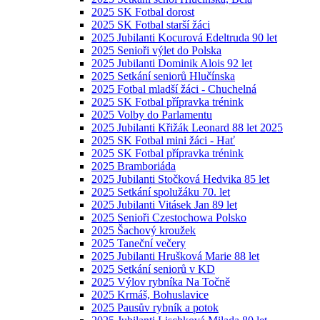
2025 SK Fotbal dorost
2025 SK Fotbal starší žáci
2025 Jubilanti Kocurová Edeltruda 90 let
2025 Senioři výlet do Polska
2025 Jubilanti Dominik Alois 92 let
2025 Setkání seniorů Hlučínska
2025 Fotbal mladší žáci - Chuchelná
2025 SK Fotbal přípravka trénink
2025 Volby do Parlamentu
2025 Jubilanti Křižák Leonard 88 let 2025
2025 SK Fotbal mini žáci - Hať
2025 SK Fotbal přípravka trénink
2025 Bramboriáda
2025 Jubilanti Stočková Hedvika 85 let
2025 Setkání spolužáku 70. let
2025 Jubilanti Vitásek Jan 89 let
2025 Senioři Czestochowa Polsko
2025 Šachový kroužek
2025 Taneční večery
2025 Jubilanti Hrušková Marie 88 let
2025 Setkání seniorů v KD
2025 Výlov rybníka Na Točně
2025 Krmáš, Bohuslavice
2025 Pausův rybník a potok