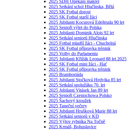
2025 SDH Opékání makrel
2025 Setkání schol Hlučínska, Bělá
2025 SK Fotbal dorost
2025 SK Fotbal starší žáci
2025 Jubilanti Kocurová Edeltruda 90 let
2025 Senioři výlet do Polska
2025 Jubilanti Dominik Alois 92 let
2025 Setkání seniorů Hlučínska
2025 Fotbal mladší žáci - Chuchelná
2025 SK Fotbal přípravka trénink
2025 Volby do Parlamentu
2025 Jubilanti Křižák Leonard 88 let 2025
2025 SK Fotbal mini žáci - Hať
2025 SK Fotbal přípravka trénink
2025 Bramboriáda
2025 Jubilanti Stočková Hedvika 85 let
2025 Setkání spolužáku 70. let
2025 Jubilanti Vitásek Jan 89 let
2025 Senioři Czestochowa Polsko
2025 Šachový kroužek
2025 Taneční večery
2025 Jubilanti Hrušková Marie 88 let
2025 Setkání seniorů v KD
2025 Výlov rybníka Na Točně
2025 Krmáš, Bohuslavice