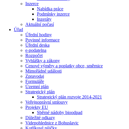
Inzerce
Nabídka práce
Podmínky inzerce
Inzeráty
Aktuální počasí
Úřad
Úřední hodiny
Povinné informace
Úřední deska
e-podatelna
Rozpočet
Vyhlášky a zákony
Cenové výměry a poplatky obce, směrnice
Mimořádné události
Zpravodaj
Formuláře
Územní plán
Strategický plán
Strategický plán rozvoje 2014-2021
Veřejnoprávní smlouvy
Projekty EU
Sběrné nádoby bioodpad
Důležité odkazy
Videpohlednice z Bohuslavic
Kotlíkové půjčky