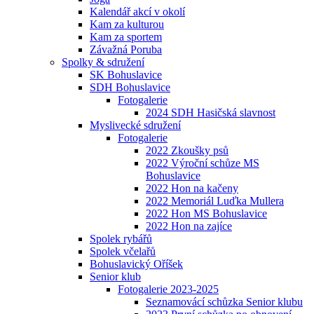
Kalendář akcí v okolí
Kam za kulturou
Kam za sportem
Závažná Poruba
Spolky & sdružení
SK Bohuslavice
SDH Bohuslavice
Fotogalerie
2024 SDH Hasičská slavnost
Myslivecké sdružení
Fotogalerie
2022 Zkoušky psů
2022 Výroční schůze MS
Bohuslavice
2022 Hon na kačeny
2022 Memoriál Luďka Mullera
2022 Hon MS Bohuslavice
2022 Hon na zajíce
Spolek rybářů
Spolek včelařů
Bohuslavický Oříšek
Senior klub
Fotogalerie 2023-2025
Seznamovácí schůzka Senior klubu