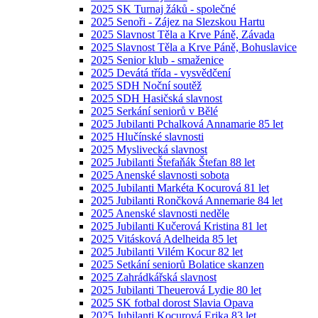
2025 SK Turnaj žáků - společné
2025 Senoři - Zájez na Slezskou Hartu
2025 Slavnost Těla a Krve Páně, Závada
2025 Slavnost Těla a Krve Páně, Bohuslavice
2025 Senior klub - smaženice
2025 Devátá třída - vysvědčení
2025 SDH Noční soutěž
2025 SDH Hasičská slavnost
2025 Serkání seniorů v Bělé
2025 Jubilanti Pchalková Annamarie 85 let
2025 Hlučínské slavnosti
2025 Myslivecká slavnost
2025 Jubilanti Štefaňák Štefan 88 let
2025 Anenské slavnosti sobota
2025 Jubilanti Markéta Kocurová 81 let
2025 Jubilanti Rončková Annemarie 84 let
2025 Anenské slavnosti neděle
2025 Jubilanti Kučerová Kristina 81 let
2025 Vitásková Adelheida 85 let
2025 Jubilanti Vilém Kocur 82 let
2025 Setkání seniorů Bolatice skanzen
2025 Zahrádkářská slavnost
2025 Jubilanti Theuerová Lydie 80 let
2025 SK fotbal dorost Slavia Opava
2025 Jubilanti Kocurová Erika 83 let