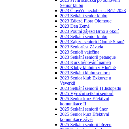
2023 První schůzka po obnovení
Senior klubu
2023 Člověče nezlob se - Bělá 2023
2023 Setkání senior klubu
2023 Zájezd Flora Olomouc
2023 Den Země
2023 Poutní zájezd Brno a okolí
2023 Setkání senior klubu
2023 Zájezd seniorů Dlouhé Stráně
2023 Seniorfest Závada
2023 Senioři vaječina
2023 Setkání seniorů petanque
2023 Kurz trénování paměti
2023 Kluby klubům v Hlučíně
2023 Setkání klubu senioru
2023 Senior klub Exkurze u
Veverků
2023 Setkání seniorů 11.listopadu
2025 Výroční setkání seniorů
2025 Senior kurz Efektivní
komunikace II
2025 Setkání seniorů únor
2025 Senior kurz Efektivní
komunikace závěr
2025 Setkání seniorů březen