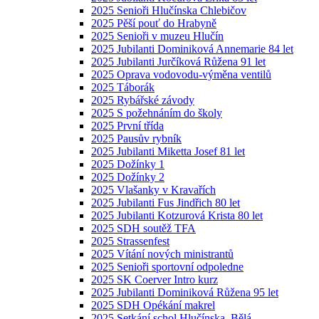
2025 Senioři Hlučínska Chlebičov
2025 Pěší pouť do Hrabyně
2025 Senioři v muzeu Hlučín
2025 Jubilanti Dominiková Annemarie 84 let
2025 Jubilanti Jurčíková Růžena 91 let
2025 Oprava vodovodu-výměna ventilů
2025 Táborák
2025 Rybářské závody
2025 S požehnáním do školy
2025 První třída
2025 Pausův rybník
2025 Jubilanti Miketta Josef 81 let
2025 Dožínky 1
2025 Dožínky 2
2025 Vlašanky v Kravařích
2025 Jubilanti Fus Jindřich 80 let
2025 Jubilanti Kotzurová Krista 80 let
2025 SDH soutěž TFA
2025 Strassenfest
2025 Vítání nových ministrantů
2025 Senioři sportovní odpoledne
2025 SK Coerver Intro kurz
2025 Jubilanti Dominiková Růžena 95 let
2025 SDH Opékání makrel
2025 Setkání schol Hlučínska, Bělá