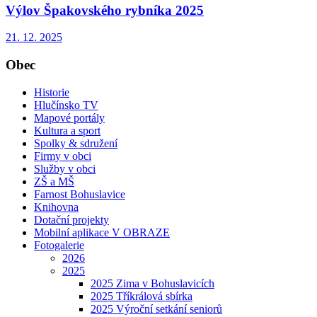
Výlov Špakovského rybníka 2025
21. 12. 2025
Obec
Historie
Hlučínsko TV
Mapové portály
Kultura a sport
Spolky & sdružení
Firmy v obci
Služby v obci
ZŠ a MŠ
Farnost Bohuslavice
Knihovna
Dotační projekty
Mobilní aplikace V OBRAZE
Fotogalerie
2026
2025
2025 Zima v Bohuslavicích
2025 Tříkrálová sbírka
2025 Výroční setkání seniorů