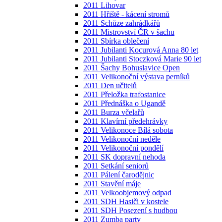
2011 Lihovar
2011 Hřiště - kácení stromů
2011 Schůze zahrádkářů
2011 Mistrovství ČR v šachu
2011 Sbírka oblečení
2011 Jubilanti Kocurová Anna 80 let
2011 Jubilanti Stoczková Marie 90 let
2011 Šachy Bohuslavice Open
2011 Velikonoční výstava perníků
2011 Den učitelů
2011 Přeložka trafostanice
2011 Přednáška o Ugandě
2011 Burza včelařů
2011 Klavírní předehrávky
2011 Velikonoce Bílá sobota
2011 Velikonoční neděle
2011 Velikonoční pondělí
2011 SK dopravní nehoda
2011 Setkání seniorů
2011 Pálení čarodějnic
2011 Stavění máje
2011 Velkoobjemový odpad
2011 SDH Hasiči v kostele
2011 SDH Posezení s hudbou
2011 Zumba party