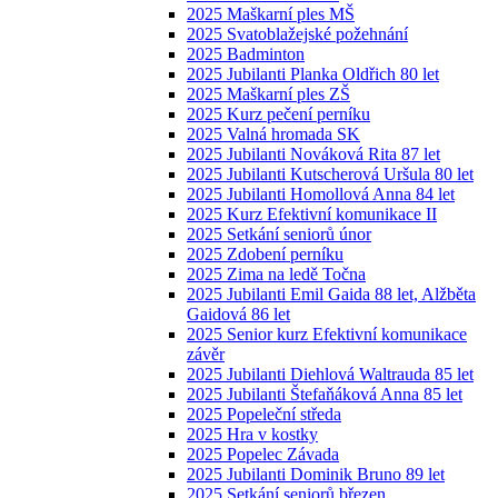
2025 Maškarní ples MŠ
2025 Svatoblažejské požehnání
2025 Badminton
2025 Jubilanti Planka Oldřich 80 let
2025 Maškarní ples ZŠ
2025 Kurz pečení perníku
2025 Valná hromada SK
2025 Jubilanti Nováková Rita 87 let
2025 Jubilanti Kutscherová Uršula 80 let
2025 Jubilanti Homollová Anna 84 let
2025 Kurz Efektivní komunikace II
2025 Setkání seniorů únor
2025 Zdobení perníku
2025 Zima na ledě Točna
2025 Jubilanti Emil Gaida 88 let, Alžběta
Gaidová 86 let
2025 Senior kurz Efektivní komunikace
závěr
2025 Jubilanti Diehlová Waltrauda 85 let
2025 Jubilanti Štefaňáková Anna 85 let
2025 Popeleční středa
2025 Hra v kostky
2025 Popelec Závada
2025 Jubilanti Dominik Bruno 89 let
2025 Setkání seniorů březen