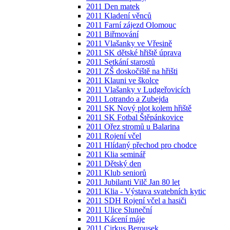
2011 Den matek
2011 Kladení věnců
2011 Farní zájezd Olomouc
2011 Biřmování
2011 Vlašanky ve Vřesině
2011 SK dětské hřiště úprava
2011 Setkání starostů
2011 ZŠ doskočiště na hřišti
2011 Klauni ve školce
2011 Vlašanky v Ludgeřovicích
2011 Lotrando a Zubejda
2011 SK Nový plot kolem hřiště
2011 SK Fotbal Štěpánkovice
2011 Ořez stromů u Balarina
2011 Rojení včel
2011 Hlídaný přechod pro chodce
2011 Klia seminář
2011 Dětský den
2011 Klub seniorů
2011 Jubilanti Vilč Jan 80 let
2011 Klia - Výstava svatebních kytic
2011 SDH Rojení včel a hasiči
2011 Ulice Sluneční
2011 Kácení máje
2011 Cirkus Berousek