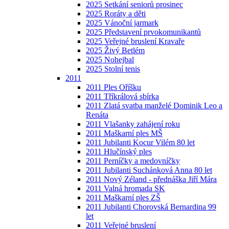
2025 Setkání seniorů prosinec
2025 Roráty a děti
2025 Vánoční jarmark
2025 Představení prvokomunikantů
2025 Veřejné bruslení Kravaře
2025 Živý Betlém
2025 Nohejbal
2025 Stolní tenis
2011
2011 Ples Oříšku
2011 Tříkrálová sbírka
2011 Zlatá svatba manželé Dominik Leo a
Renáta
2011 Vlašanky zahájení roku
2011 Maškarní ples MŠ
2011 Jubilanti Kocur Vilém 80 let
2011 Hlučínský ples
2011 Perníčky a medovníčky
2011 Jubilanti Suchánková Anna 80 let
2011 Nový Zéland - přednáška Jiří Mára
2011 Valná hromada SK
2011 Maškarní ples ZŠ
2011 Jubilanti Chorovská Bernardina 99
let
2011 Veřejné bruslení