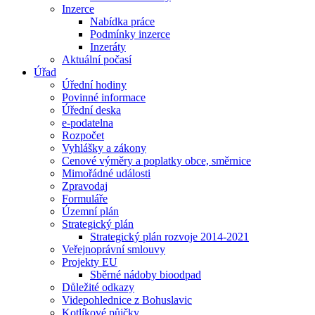
Inzerce
Nabídka práce
Podmínky inzerce
Inzeráty
Aktuální počasí
Úřad
Úřední hodiny
Povinné informace
Úřední deska
e-podatelna
Rozpočet
Vyhlášky a zákony
Cenové výměry a poplatky obce, směrnice
Mimořádné události
Zpravodaj
Formuláře
Územní plán
Strategický plán
Strategický plán rozvoje 2014-2021
Veřejnoprávní smlouvy
Projekty EU
Sběrné nádoby bioodpad
Důležité odkazy
Videpohlednice z Bohuslavic
Kotlíkové půjčky