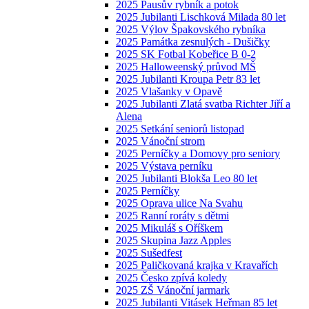
2025 Pausův rybník a potok
2025 Jubilanti Lischková Milada 80 let
2025 Výlov Špakovského rybníka
2025 Památka zesnulých - Dušičky
2025 SK Fotbal Kobeřice B 0-2
2025 Halloweenský průvod MŠ
2025 Jubilanti Kroupa Petr 83 let
2025 Vlašanky v Opavě
2025 Jubilanti Zlatá svatba Richter Jiří a
Alena
2025 Setkání seniorů listopad
2025 Vánoční strom
2025 Perníčky a Domovy pro seniory
2025 Výstava perníku
2025 Jubilanti Blokša Leo 80 let
2025 Perníčky
2025 Oprava ulice Na Svahu
2025 Ranní roráty s dětmi
2025 Mikuláš s Oříškem
2025 Skupina Jazz Apples
2025 Sušedfest
2025 Paličkovaná krajka v Kravařích
2025 Česko zpívá koledy
2025 ZŠ Vánoční jarmark
2025 Jubilanti Vitásek Heřman 85 let