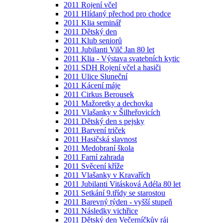
2011 Rojení včel
2011 Hlídaný přechod pro chodce
2011 Klia seminář
2011 Dětský den
2011 Klub seniorů
2011 Jubilanti Vilč Jan 80 let
2011 Klia - Výstava svatebních kytic
2011 SDH Rojení včel a hasiči
2011 Ulice Sluneční
2011 Kácení máje
2011 Cirkus Berousek
2011 Mažoretky a dechovka
2011 Vlašanky v Šilheřovicích
2011 Dětský den s pejsky
2011 Barvení triček
2011 Hasičská slavnost
2011 Medobraní škola
2011 Farní zahrada
2011 Svěcení kříže
2011 Vlašanky v Kravařích
2011 Jubilanti Vitásková Adéla 80 let
2011 Setkání 9.třídy se starostou
2011 Barevný týden - vyšší stupeň
2011 Následky vichřice
2011 Dětský den Večerníčkův ráj