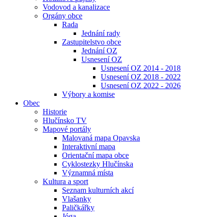
Vodovod a kanalizace
Orgány obce
Rada
Jednání rady
Zastupitelstvo obce
Jednání OZ
Usnesení OZ
Usnesení OZ 2014 - 2018
Usnesení OZ 2018 - 2022
Usnesení OZ 2022 - 2026
Výbory a komise
Obec
Historie
Hlučínsko TV
Mapové portály
Malovaná mapa Opavska
Interaktivní mapa
Orientační mapa obce
Cyklostezky Hlučínska
Významná místa
Kultura a sport
Seznam kulturních akcí
Vlašanky
Paličkářky
Jóga