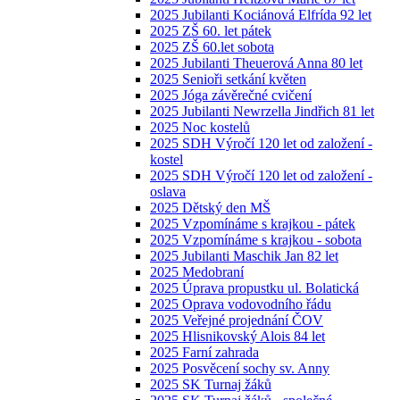
2025 Jubilanti Kociánová Elfrída 92 let
2025 ZŠ 60. let pátek
2025 ZŠ 60.let sobota
2025 Jubilanti Theuerová Anna 80 let
2025 Senioři setkání květen
2025 Jóga závěrečné cvičení
2025 Jubilanti Newrzella Jindřich 81 let
2025 Noc kostelů
2025 SDH Výročí 120 let od založení -
kostel
2025 SDH Výročí 120 let od založení -
oslava
2025 Dětský den MŠ
2025 Vzpomínáme s krajkou - pátek
2025 Vzpomínáme s krajkou - sobota
2025 Jubilanti Maschik Jan 82 let
2025 Medobraní
2025 Úprava propustku ul. Bolatická
2025 Oprava vodovodního řádu
2025 Veřejné projednání ČOV
2025 Hlisnikovský Alois 84 let
2025 Farní zahrada
2025 Posvěcení sochy sv. Anny
2025 SK Turnaj žáků