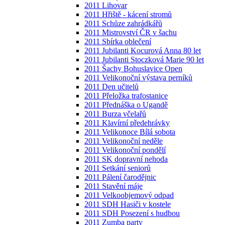
2011 Lihovar
2011 Hřiště - kácení stromů
2011 Schůze zahrádkářů
2011 Mistrovství ČR v šachu
2011 Sbírka oblečení
2011 Jubilanti Kocurová Anna 80 let
2011 Jubilanti Stoczková Marie 90 let
2011 Šachy Bohuslavice Open
2011 Velikonoční výstava perníků
2011 Den učitelů
2011 Přeložka trafostanice
2011 Přednáška o Ugandě
2011 Burza včelařů
2011 Klavírní předehrávky
2011 Velikonoce Bílá sobota
2011 Velikonoční neděle
2011 Velikonoční pondělí
2011 SK dopravní nehoda
2011 Setkání seniorů
2011 Pálení čarodějnic
2011 Stavění máje
2011 Velkoobjemový odpad
2011 SDH Hasiči v kostele
2011 SDH Posezení s hudbou
2011 Zumba party