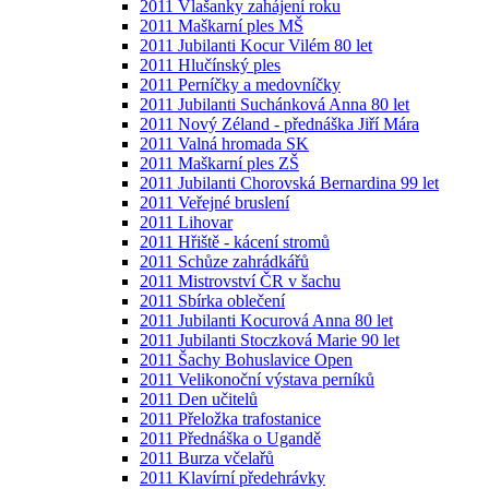
2011 Vlašanky zahájení roku
2011 Maškarní ples MŠ
2011 Jubilanti Kocur Vilém 80 let
2011 Hlučínský ples
2011 Perníčky a medovníčky
2011 Jubilanti Suchánková Anna 80 let
2011 Nový Zéland - přednáška Jiří Mára
2011 Valná hromada SK
2011 Maškarní ples ZŠ
2011 Jubilanti Chorovská Bernardina 99 let
2011 Veřejné bruslení
2011 Lihovar
2011 Hřiště - kácení stromů
2011 Schůze zahrádkářů
2011 Mistrovství ČR v šachu
2011 Sbírka oblečení
2011 Jubilanti Kocurová Anna 80 let
2011 Jubilanti Stoczková Marie 90 let
2011 Šachy Bohuslavice Open
2011 Velikonoční výstava perníků
2011 Den učitelů
2011 Přeložka trafostanice
2011 Přednáška o Ugandě
2011 Burza včelařů
2011 Klavírní předehrávky