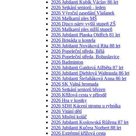
2026 Jubilanti Kubík Václav 86 let
2026 Setkání seniorů - leden
2026 Výroční zasedání Vlašanek
2026 Maškarní ples MŠ
2026 Disco párty vyšší stupeň ZŠ
2026 Maškarní ples nižší stupeň
2026 Jubilanti Planka Oldřich 81 let
2026 Brigáda u kostela
2026 Jubilanti Nováková Rita 88 let
2026 Popeleční středa, Bělá
2026 Popeleční středa, Bohuslavice
2026 Badminton
2026 Jubilanti Gaidová Alžběta 87 let
2026 Jubilanti Diehlová Waltrauda 86 let
2026 Jubilanti Štefaňáková Anna 86 let
2026 SK Valná hromada
2026 Setkání seniorů březen
2026 Křížová cesta v přírodě
2026 Hra v kostky
2026 SDH Kácení stromu u rybníka
2026 Vitání dětí
2026 Misíjní koláč
2026 Jubilanti Koslowská Růžena 87 let
2026 Jubilanti Kučera Norbert 88 let
2026 Extrémní křížová cesta