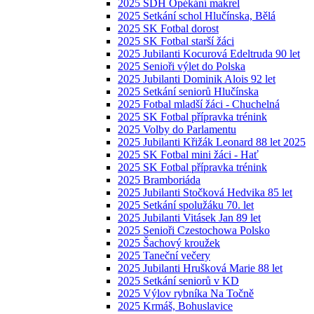
2025 SDH Opékání makrel
2025 Setkání schol Hlučínska, Bělá
2025 SK Fotbal dorost
2025 SK Fotbal starší žáci
2025 Jubilanti Kocurová Edeltruda 90 let
2025 Senioři výlet do Polska
2025 Jubilanti Dominik Alois 92 let
2025 Setkání seniorů Hlučínska
2025 Fotbal mladší žáci - Chuchelná
2025 SK Fotbal přípravka trénink
2025 Volby do Parlamentu
2025 Jubilanti Křižák Leonard 88 let 2025
2025 SK Fotbal mini žáci - Hať
2025 SK Fotbal přípravka trénink
2025 Bramboriáda
2025 Jubilanti Stočková Hedvika 85 let
2025 Setkání spolužáku 70. let
2025 Jubilanti Vitásek Jan 89 let
2025 Senioři Czestochowa Polsko
2025 Šachový kroužek
2025 Taneční večery
2025 Jubilanti Hrušková Marie 88 let
2025 Setkání seniorů v KD
2025 Výlov rybníka Na Točně
2025 Krmáš, Bohuslavice