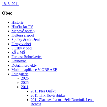
18. 6. 2011
Obec
Historie
Hlučínsko TV
Mapové portály
Kultura a sport
Spolky & sdružení
Firmy v obci
Služby v obci
ZŠ a MŠ
Farnost Bohuslavice
Knihovna
Dotační projekty
Mobilní aplikace V OBRAZE
Fotogalerie
2026
2025
2011
2011 Ples Oříšku
2011 Tříkrálová sbírka
2011 Zlatá svatba manželé Dominik Leo a
Renáta