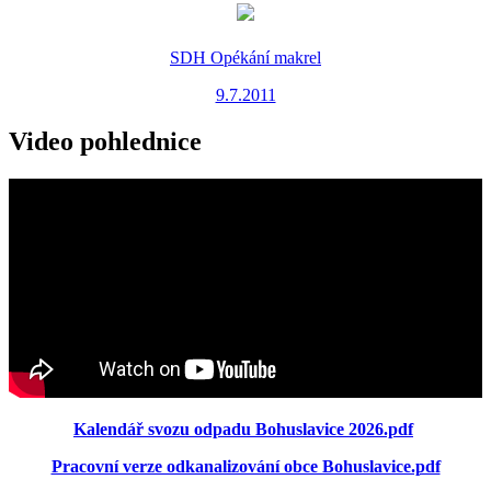
SDH Opékání makrel
9.7.2011
Video pohlednice
Kalendář svozu odpadu Bohuslavice 2026.pdf
Pracovní verze odkanalizování obce Bohuslavice.pdf