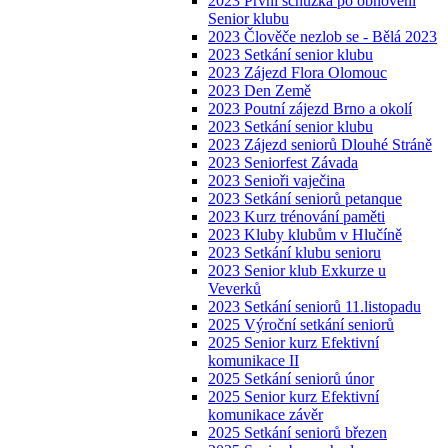
2023 První schůzka po obnovení
Senior klubu
2023 Člověče nezlob se - Bělá 2023
2023 Setkání senior klubu
2023 Zájezd Flora Olomouc
2023 Den Země
2023 Poutní zájezd Brno a okolí
2023 Setkání senior klubu
2023 Zájezd seniorů Dlouhé Stráně
2023 Seniorfest Závada
2023 Senioři vaječina
2023 Setkání seniorů petanque
2023 Kurz trénování paměti
2023 Kluby klubům v Hlučíně
2023 Setkání klubu senioru
2023 Senior klub Exkurze u
Veverků
2023 Setkání seniorů 11.listopadu
2025 Výroční setkání seniorů
2025 Senior kurz Efektivní
komunikace II
2025 Setkání seniorů únor
2025 Senior kurz Efektivní
komunikace závěr
2025 Setkání seniorů březen