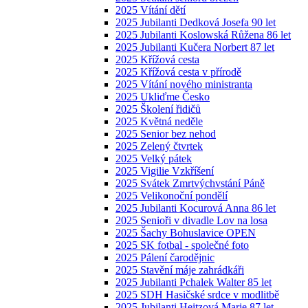
2025 Vítání dětí
2025 Jubilanti Dedková Josefa 90 let
2025 Jubilanti Koslowská Růžena 86 let
2025 Jubilanti Kučera Norbert 87 let
2025 Křížová cesta
2025 Křížová cesta v přírodě
2025 Vítání nového ministranta
2025 Ukliďme Česko
2025 Školení řidičů
2025 Květná neděle
2025 Senior bez nehod
2025 Zelený čtvrtek
2025 Velký pátek
2025 Vigilie Vzkříšení
2025 Svátek Zmrtvýchvstání Páně
2025 Velikonoční pondělí
2025 Jubilanti Kocurová Anna 86 let
2025 Senioři v divadle Lov na losa
2025 Šachy Bohuslavice OPEN
2025 SK fotbal - společné foto
2025 Pálení čarodějnic
2025 Stavění máje zahrádkáři
2025 Jubilanti Pchalek Walter 85 let
2025 SDH Hasičské srdce v modlitbě
2025 Jubilanti Heitzová Marie 87 let