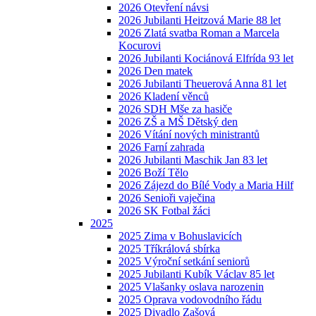
2026 Otevření návsi
2026 Jubilanti Heitzová Marie 88 let
2026 Zlatá svatba Roman a Marcela
Kocurovi
2026 Jubilanti Kociánová Elfrída 93 let
2026 Den matek
2026 Jubilanti Theuerová Anna 81 let
2026 Kladení věnců
2026 SDH Mše za hasiče
2026 ZŠ a MŠ Dětský den
2026 Vítání nových ministrantů
2026 Farní zahrada
2026 Jubilanti Maschik Jan 83 let
2026 Boží Tělo
2026 Zájezd do Bílé Vody a Maria Hilf
2026 Senioři vaječina
2026 SK Fotbal žáci
2025
2025 Zima v Bohuslavicích
2025 Tříkrálová sbírka
2025 Výroční setkání seniorů
2025 Jubilanti Kubík Václav 85 let
2025 Vlašanky oslava narozenin
2025 Oprava vodovodního řádu
2025 Divadlo Zašová