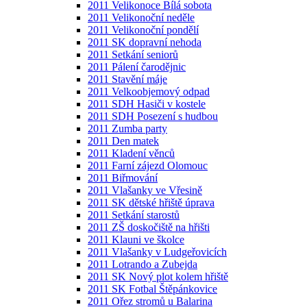
2011 Velikonoce Bílá sobota
2011 Velikonoční neděle
2011 Velikonoční pondělí
2011 SK dopravní nehoda
2011 Setkání seniorů
2011 Pálení čarodějnic
2011 Stavění máje
2011 Velkoobjemový odpad
2011 SDH Hasiči v kostele
2011 SDH Posezení s hudbou
2011 Zumba party
2011 Den matek
2011 Kladení věnců
2011 Farní zájezd Olomouc
2011 Biřmování
2011 Vlašanky ve Vřesině
2011 SK dětské hřiště úprava
2011 Setkání starostů
2011 ZŠ doskočiště na hřišti
2011 Klauni ve školce
2011 Vlašanky v Ludgeřovicích
2011 Lotrando a Zubejda
2011 SK Nový plot kolem hřiště
2011 SK Fotbal Štěpánkovice
2011 Ořez stromů u Balarina