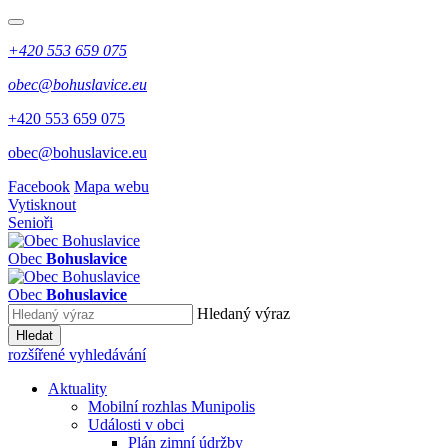
+420 553 659 075
obec@bohuslavice.eu
+420 553 659 075
obec@bohuslavice.eu
Facebook
Mapa webu
Vytisknout
Senioři
Obec
Bohuslavice
Obec
Bohuslavice
Hledaný výraz
Hledat
rozšířené vyhledávání
Aktuality
Mobilní rozhlas Munipolis
Události v obci
Plán zimní údržby