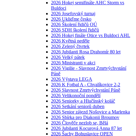
2026 Hokej semifinále AHC Storm vs
Buldoci
2026 Josefovský turnaj
2026 Ukliďme česko
2026 Školení řidičů OÚ
2026 SDH školení řidičů
2026 Hokej finále Otice vs Buldoci AHL
2026 Květná neděle
2026 Zelený čtvrtek
2026 Jubilanti Rosa Drahomír 80 let
2026 Velký pátek
2026 Ministranti v akci
2026 Vigilie - Slavnost Zmrtvýchvstání
Páně
2026 Výstava LEGA
2026 K Fotbal A - Chvalíkovice 2-2
2026 Slavnost Zmrtvýchvstání Páně
2026 Velikonoční pondělí
2026 Seniorky a Hlučínský koláč
2026 Setkání seniorů duben
2026 Senior zájezd Nošovice a Marlenka
2026 Sbírka pro Diakonii Broumov
2026 Člověče nezlob se, Bělá
2026 Jubilanti Kocurová Anna 87 let
2026 Šachy Bohuslavice OPEN