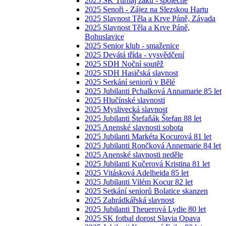
2025 SK Turnaj žáků - společné
2025 Senoři - Zájez na Slezskou Hartu
2025 Slavnost Těla a Krve Páně, Závada
2025 Slavnost Těla a Krve Páně,
Bohuslavice
2025 Senior klub - smaženice
2025 Devátá třída - vysvědčení
2025 SDH Noční soutěž
2025 SDH Hasičská slavnost
2025 Serkání seniorů v Bělé
2025 Jubilanti Pchalková Annamarie 85 let
2025 Hlučínské slavnosti
2025 Myslivecká slavnost
2025 Jubilanti Štefaňák Štefan 88 let
2025 Anenské slavnosti sobota
2025 Jubilanti Markéta Kocurová 81 let
2025 Jubilanti Rončková Annemarie 84 let
2025 Anenské slavnosti neděle
2025 Jubilanti Kučerová Kristina 81 let
2025 Vitásková Adelheida 85 let
2025 Jubilanti Vilém Kocur 82 let
2025 Setkání seniorů Bolatice skanzen
2025 Zahrádkářská slavnost
2025 Jubilanti Theuerová Lydie 80 let
2025 SK fotbal dorost Slavia Opava