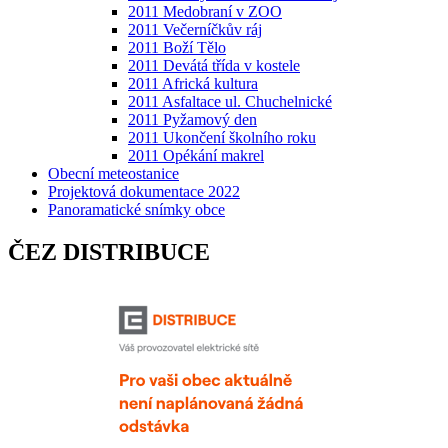
2011 Medobraní v ZOO
2011 Večerníčkův ráj
2011 Boží Tělo
2011 Devátá třída v kostele
2011 Africká kultura
2011 Asfaltace ul. Chuchelnické
2011 Pyžamový den
2011 Ukončení školního roku
2011 Opékání makrel
Obecní meteostanice
Projektová dokumentace 2022
Panoramatické snímky obce
ČEZ DISTRIBUCE