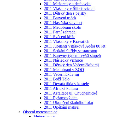
2011 Mažoretky a dechovka
2011 Vlašanky v Šilheřovicích
2011 Dětský den s pejsky
2011 Barvení triček
2011 Hasičská slavnost
2011 Medobraní škola
2011 Farní zahrada
2011 Svěcení kříže
2011 Vlašanky v Kravařích
2011 Jubilanti Vitásková Adéla 80 let
2011 Setkání 9.třídy se starostou
2011 Barevný týden - vyšší stupeň
2011 Následky vichřice
2011 Dětský den Večerníčkův ráj
2011 Medobraní v ZOO
2011 Večerníčkův ráj
2011 Boží Tělo
2011 Devátá třída v kostele
2011 Africká kultura
2011 Asfaltace ul. Chuchelnické
2011 Pyžamový den
2011 Ukončení školního roku
2011 Opékání makrel
Obecní meteostanice
Meteostanice