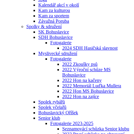
Kalendář akcí v okolí
Kam za kulturou
Kam za sportem
Závažná Poruba
Spolky & sdružení
SK Bohuslavice
SDH Bohuslavice
Fotogalerie
2024 SDH Hasičská slavnost
Myslivecké sdružení
Fotogalerie
2022 Zkoušky psů
2022 Výroční schůze MS
Bohuslavice
2022 Hon na kačeny
2022 Memoriál Luďka Mullera
2022 Hon MS Bohuslavice
2022 Hon na zajíce
Spolek rybářů
Spolek včelařů
Bohuslavický Oříšek
Senior klub
Fotogalerie 2023-2025
Seznamovácí schůzka Senior klubu