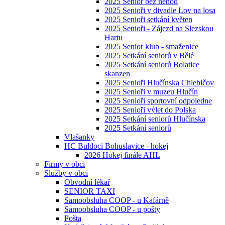
2025 Senior bez nehod
2025 Senioři v divadle Lov na losa
2025 Senioři setkání květen
2025 Senioři - Zájezd na Slezskou
Hartu
2025 Senior klub - smaženice
2025 Setkání seniorů v Bělé
2025 Setkání seniorů Bolatice
skanzen
2025 Senioři Hlučínska Chlebičov
2025 Senioři v muzeu Hlučín
2025 Senioři sportovní odpoledne
2025 Senioři výlet do Polska
2025 Setkání seniorů Hlučínska
2025 Setkání seniorů
Vlašanky
HC Buldoci Bohuslavice - hokej
2026 Hokej finále AHL
Firmy v obci
Služby v obci
Obvodní lékař
SENIOR TAXI
Samoobsluha COOP - u Kafárně
Samoobsluha COOP - u pošty
Pošta