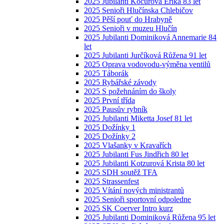
2025 Jubilanti Kocurová Erika 83 let
2025 Senioři Hlučínska Chlebičov
2025 Pěší pouť do Hrabyně
2025 Senioři v muzeu Hlučín
2025 Jubilanti Dominiková Annemarie 84
let
2025 Jubilanti Jurčíková Růžena 91 let
2025 Oprava vodovodu-výměna ventilů
2025 Táborák
2025 Rybářské závody
2025 S požehnáním do školy
2025 První třída
2025 Pausův rybník
2025 Jubilanti Miketta Josef 81 let
2025 Dožínky 1
2025 Dožínky 2
2025 Vlašanky v Kravařích
2025 Jubilanti Fus Jindřich 80 let
2025 Jubilanti Kotzurová Krista 80 let
2025 SDH soutěž TFA
2025 Strassenfest
2025 Vítání nových ministrantů
2025 Senioři sportovní odpoledne
2025 SK Coerver Intro kurz
2025 Jubilanti Dominiková Růžena 95 let