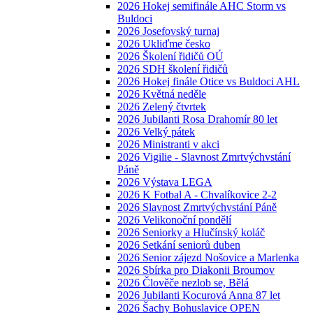
2026 Hokej semifinále AHC Storm vs
Buldoci
2026 Josefovský turnaj
2026 Ukliďme česko
2026 Školení řidičů OÚ
2026 SDH školení řidičů
2026 Hokej finále Otice vs Buldoci AHL
2026 Květná neděle
2026 Zelený čtvrtek
2026 Jubilanti Rosa Drahomír 80 let
2026 Velký pátek
2026 Ministranti v akci
2026 Vigilie - Slavnost Zmrtvýchvstání
Páně
2026 Výstava LEGA
2026 K Fotbal A - Chvalíkovice 2-2
2026 Slavnost Zmrtvýchvstání Páně
2026 Velikonoční pondělí
2026 Seniorky a Hlučínský koláč
2026 Setkání seniorů duben
2026 Senior zájezd Nošovice a Marlenka
2026 Sbírka pro Diakonii Broumov
2026 Člověče nezlob se, Bělá
2026 Jubilanti Kocurová Anna 87 let
2026 Šachy Bohuslavice OPEN