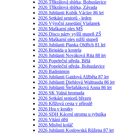
2026 Tříkrálová sbírka, Bohuslavice
2026 Tříkrálová sbírka, Závada
2026 Jubilanti Kubík Václav 86 let
2026 Setkání seniorů - leden
2026 Výroční zasedání Vlašanek
2026 Maškarní ples MŠ
2026 Disco párty vyšší stupeň ZŠ
2026 Maškarní ples nižší stupeň
2026 Jubilanti Planka Oldřich 81 let
2026 Brigáda u kostela
2026 Jubilanti Nováková Rita 88 let
2026 Popeleční středa, Bělá
2026 Popeleční středa, Bohuslavice
2026 Badminton
2026 Jubilanti Gaidová Alžběta 87 let
2026 Jubilanti Diehlová Waltrauda 86 let
2026 Jubilanti Štefaňáková Anna 86 let
2026 SK Valná hromada
2026 Setkání seniorů březen
2026 Křížová cesta v přírodě
2026 Hra v kostky
2026 SDH Kácení stromu u rybníka
2026 Vitání dětí
2026 Misíjní koláč
2026 Jubilanti Koslowská Růžena 87 let