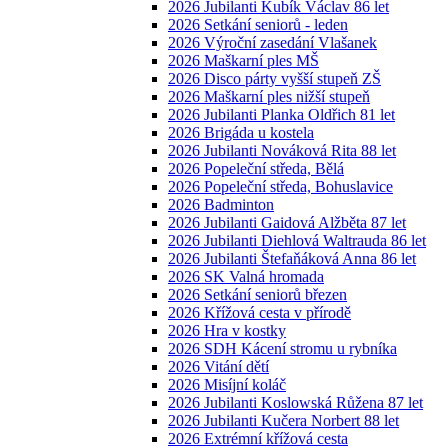
2026 Jubilanti Kubík Václav 86 let
2026 Setkání seniorů - leden
2026 Výroční zasedání Vlašanek
2026 Maškarní ples MŠ
2026 Disco párty vyšší stupeň ZŠ
2026 Maškarní ples nižší stupeň
2026 Jubilanti Planka Oldřich 81 let
2026 Brigáda u kostela
2026 Jubilanti Nováková Rita 88 let
2026 Popeleční středa, Bělá
2026 Popeleční středa, Bohuslavice
2026 Badminton
2026 Jubilanti Gaidová Alžběta 87 let
2026 Jubilanti Diehlová Waltrauda 86 let
2026 Jubilanti Štefaňáková Anna 86 let
2026 SK Valná hromada
2026 Setkání seniorů březen
2026 Křížová cesta v přírodě
2026 Hra v kostky
2026 SDH Kácení stromu u rybníka
2026 Vitání dětí
2026 Misíjní koláč
2026 Jubilanti Koslowská Růžena 87 let
2026 Jubilanti Kučera Norbert 88 let
2026 Extrémní křížová cesta