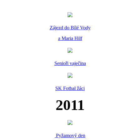
Zájezd do Bílé Vody
a Maria Hilf
Senioři vaječina
SK Fotbal žáci
2011
Pyžamový den