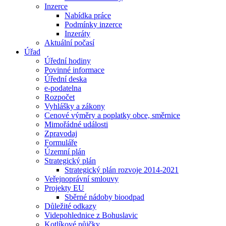
Inzerce
Nabídka práce
Podmínky inzerce
Inzeráty
Aktuální počasí
Úřad
Úřední hodiny
Povinné informace
Úřední deska
e-podatelna
Rozpočet
Vyhlášky a zákony
Cenové výměry a poplatky obce, směrnice
Mimořádné události
Zpravodaj
Formuláře
Územní plán
Strategický plán
Strategický plán rozvoje 2014-2021
Veřejnoprávní smlouvy
Projekty EU
Sběrné nádoby bioodpad
Důležité odkazy
Videpohlednice z Bohuslavic
Kotlíkové půjčky