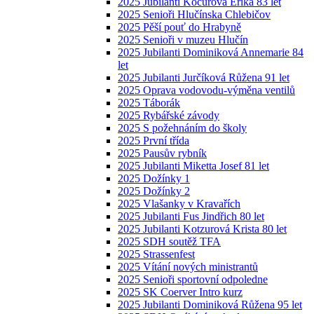
2025 Jubilanti Kocurová Erika 83 let
2025 Senioři Hlučínska Chlebičov
2025 Pěší pouť do Hrabyně
2025 Senioři v muzeu Hlučín
2025 Jubilanti Dominiková Annemarie 84
let
2025 Jubilanti Jurčíková Růžena 91 let
2025 Oprava vodovodu-výměna ventilů
2025 Táborák
2025 Rybářské závody
2025 S požehnáním do školy
2025 První třída
2025 Pausův rybník
2025 Jubilanti Miketta Josef 81 let
2025 Dožínky 1
2025 Dožínky 2
2025 Vlašanky v Kravařích
2025 Jubilanti Fus Jindřich 80 let
2025 Jubilanti Kotzurová Krista 80 let
2025 SDH soutěž TFA
2025 Strassenfest
2025 Vítání nových ministrantů
2025 Senioři sportovní odpoledne
2025 SK Coerver Intro kurz
2025 Jubilanti Dominiková Růžena 95 let