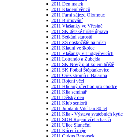
2011 Den matek
2011 Kladení věnců
2011 Farní zájezd Olomouc
2011 Biřmování
2011 Vlašanky ve Vřesině
2011 SK dětské hřiště úprava
2011 Setkání starostů
2011 ZŠ doskočiště na hřišti
2011 Klauni ve školce
2011 Vlašanky v Ludgeřovicích
2011 Lotrando a Zubejda
2011 SK Nový plot kolem hřiště
2011 SK Fotbal Štěpánkovice
2011 Ořez stromů u Balarina
2011 Rojení včel
2011 Hlídaný přechod pro chodce
2011 Klia seminář
2011 Dětský den
2011 Klub seniorů
2011 Jubilanti Vilč Jan 80 let
2011 Klia - Výstava svatebních kytic
2011 SDH Rojení včel a hasiči
2011 Ulice Sluneční
2011 Kácení máje
2011 Cirkus Berousek