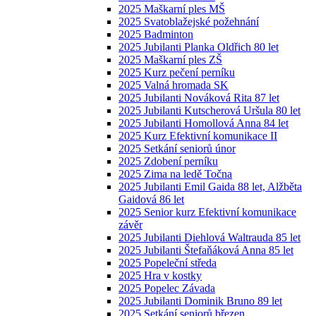
2025 Maškarní ples MŠ
2025 Svatoblažejské požehnání
2025 Badminton
2025 Jubilanti Planka Oldřich 80 let
2025 Maškarní ples ZŠ
2025 Kurz pečení perníku
2025 Valná hromada SK
2025 Jubilanti Nováková Rita 87 let
2025 Jubilanti Kutscherová Uršula 80 let
2025 Jubilanti Homollová Anna 84 let
2025 Kurz Efektivní komunikace II
2025 Setkání seniorů únor
2025 Zdobení perníku
2025 Zima na ledě Točna
2025 Jubilanti Emil Gaida 88 let, Alžběta
Gaidová 86 let
2025 Senior kurz Efektivní komunikace
závěr
2025 Jubilanti Diehlová Waltrauda 85 let
2025 Jubilanti Štefaňáková Anna 85 let
2025 Popeleční středa
2025 Hra v kostky
2025 Popelec Závada
2025 Jubilanti Dominik Bruno 89 let
2025 Setkání seniorů březen