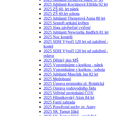
2025 Jubilanti Kociánová Elfrída 92 let
2025 ZŠ 60. let pátek
2025 ZŠ 60.let sobota
2025 Jubilanti Theuerová Anna 80 let
2025 Senioři setkání květen
2025 Jóga závěrečné cvičení
2025 Jubilanti Newrzella Jindřich 81 let
2025 Noc kostelů
2025 SDH Výročí 120 let od založení -
kostel
2025 SDH Výročí 120 let od založení -
oslava
2025 Dětský den MŠ
2025 Vzpomínáme s krajkou - pátek
2025 Vzpomínáme s krajkou - sobota
2025 Jubilanti Maschik Jan 82 let
2025 Medobraní
2025 Úprava propustku ul. Bolatická
2025 Oprava vodovodního řádu
2025 Veřejné projednání ČOV
2025 Hlisnikovský Alois 84 let
2025 Farní zahrada
2025 Posvěcení sochy sv. Anny
2025 SK Turnaj žáků