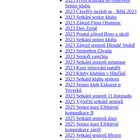
2023 První schůzka po obnovení
Senior klubu
2023 Člověče nezlob se - Bělá 2023
2023 Setkání senior klubu
2023 Zájezd Flora Olomouc
2023 Den Země
2023 Poutní zájezd Brno a okolí
2023 Setkání senior klubu
2023 Zájezd seniorů Dlouhé Stráně
2023 Seniorfest Závada
2023 Senioři vaječina
2023 Setkání seniorů petanque
2023 Kurz trénování paměti
2023 Kluby klubům v Hlučíně
2023 Setkání klubu senioru
2023 Senior klub Exkurze u
Veverků
2023 Setkání seniorů 11.listopadu
2025 Výroční setkání seniorů
2025 Senior kurz Efektivní
komunikace II
2025 Setkání seniorů únor
2025 Senior kurz Efektivní
komunikace závěr
2025 Setkání seniorů březen