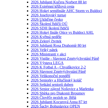
2026 Jubilanti Kučera Norbert 88 let
2026 Extrémní křížová cesta
2026 Hokej semifinále AHC Storm vs Buldoci
2026 Josefovský turnaj
2026 Ukliďme česko
2026 Školení řidičů OÚ
2026 SDH školení řidičů
2026 Hokej finále Otice vs Buldoci AHL
2026 Květná neděle
2026 Zelený čtvrtek
2026 Jubilanti Rosa Drahomír 80 let
2026 Velký pátek
2026 Ministranti v akci
2026 Vigilie - Slavnost Zmrtvýchvstání Páně
2026 Výstava LEGA
2026 K Fotbal A - Chvalíkovice 2-2
2026 Slavnost Zmrtvýchvstání Páně
2026 Velikonoční pondělí
2026 Seniorky a Hlučínský koláč
2026 Setkání seniorů duben
2026 Senior zájezd Nošovice a Marlenka
2026 Sbírka pro Diakonii Broumov
2026 Člověče nezlob se, Bělá
2026 Jubilanti Kocurová Anna 87 let
2026 Šachy Bohuslavice OPEN