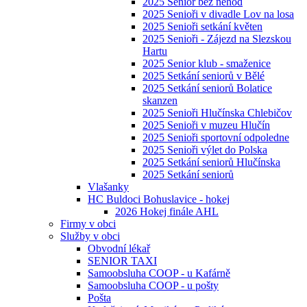
2025 Senior bez nehod
2025 Senioři v divadle Lov na losa
2025 Senioři setkání květen
2025 Senioři - Zájezd na Slezskou
Hartu
2025 Senior klub - smaženice
2025 Setkání seniorů v Bělé
2025 Setkání seniorů Bolatice
skanzen
2025 Senioři Hlučínska Chlebičov
2025 Senioři v muzeu Hlučín
2025 Senioři sportovní odpoledne
2025 Senioři výlet do Polska
2025 Setkání seniorů Hlučínska
2025 Setkání seniorů
Vlašanky
HC Buldoci Bohuslavice - hokej
2026 Hokej finále AHL
Firmy v obci
Služby v obci
Obvodní lékař
SENIOR TAXI
Samoobsluha COOP - u Kafárně
Samoobsluha COOP - u pošty
Pošta