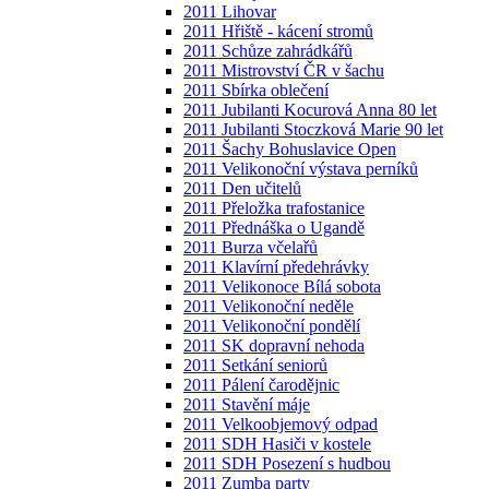
2011 Lihovar
2011 Hřiště - kácení stromů
2011 Schůze zahrádkářů
2011 Mistrovství ČR v šachu
2011 Sbírka oblečení
2011 Jubilanti Kocurová Anna 80 let
2011 Jubilanti Stoczková Marie 90 let
2011 Šachy Bohuslavice Open
2011 Velikonoční výstava perníků
2011 Den učitelů
2011 Přeložka trafostanice
2011 Přednáška o Ugandě
2011 Burza včelařů
2011 Klavírní předehrávky
2011 Velikonoce Bílá sobota
2011 Velikonoční neděle
2011 Velikonoční pondělí
2011 SK dopravní nehoda
2011 Setkání seniorů
2011 Pálení čarodějnic
2011 Stavění máje
2011 Velkoobjemový odpad
2011 SDH Hasiči v kostele
2011 SDH Posezení s hudbou
2011 Zumba party