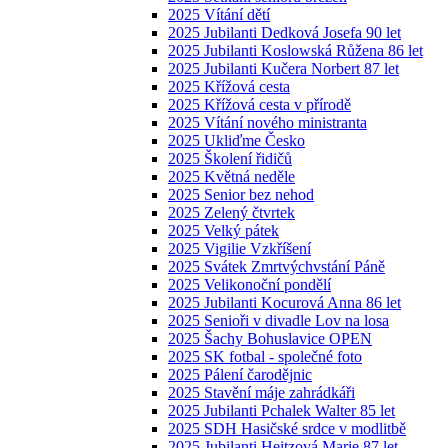
2025 Vítání dětí
2025 Jubilanti Dedková Josefa 90 let
2025 Jubilanti Koslowská Růžena 86 let
2025 Jubilanti Kučera Norbert 87 let
2025 Křížová cesta
2025 Křížová cesta v přírodě
2025 Vítání nového ministranta
2025 Ukliďme Česko
2025 Školení řidičů
2025 Květná neděle
2025 Senior bez nehod
2025 Zelený čtvrtek
2025 Velký pátek
2025 Vigilie Vzkříšení
2025 Svátek Zmrtvýchvstání Páně
2025 Velikonoční pondělí
2025 Jubilanti Kocurová Anna 86 let
2025 Senioři v divadle Lov na losa
2025 Šachy Bohuslavice OPEN
2025 SK fotbal - společné foto
2025 Pálení čarodějnic
2025 Stavění máje zahrádkáři
2025 Jubilanti Pchalek Walter 85 let
2025 SDH Hasičské srdce v modlitbě
2025 Jubilanti Heitzová Marie 87 let