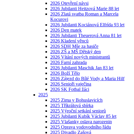
2026 Otevření návsi
2026 Jubilanti Heitzová Marie 88 let
2026 Zlatá svatba Roman a Marcela
Kocurovi
2026 Jubilanti Kociánová Elfrída 93 let
2026 Den matek
2026 Jubilanti Theuerová Anna 81 let
2026 Kladení věnců
2026 SDH Mše za hasiče
2026 ZŠ a MŠ Dětský den
2026 Vítání nových ministrantů
2026 Farní zahrada
2026 Jubilanti Maschik Jan 83 let
2026 Boží Tělo
2026 Zájezd do Bílé Vody a Maria Hilf
2026 Senioři vaječina
2026 SK Fotbal žáci
2025
2025 Zima v Bohuslavicích
2025 Tříkrálová sbírka
2025 Výroční setkání seniorů
2025 Jubilanti Kubík Václav 85 let
2025 Vlašanky oslava narozenin
2025 Oprava vodovodního řádu
2025 Divadlo Zašová