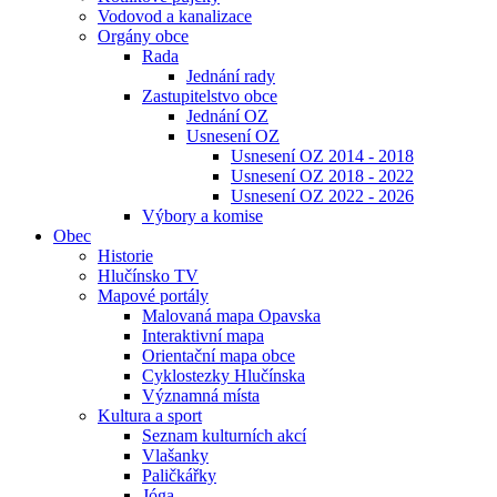
Vodovod a kanalizace
Orgány obce
Rada
Jednání rady
Zastupitelstvo obce
Jednání OZ
Usnesení OZ
Usnesení OZ 2014 - 2018
Usnesení OZ 2018 - 2022
Usnesení OZ 2022 - 2026
Výbory a komise
Obec
Historie
Hlučínsko TV
Mapové portály
Malovaná mapa Opavska
Interaktivní mapa
Orientační mapa obce
Cyklostezky Hlučínska
Významná místa
Kultura a sport
Seznam kulturních akcí
Vlašanky
Paličkářky
Jóga