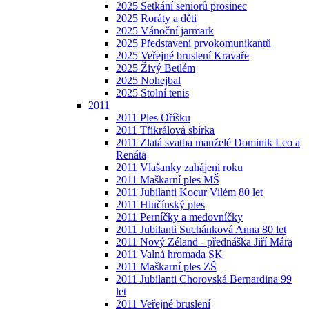
2025 Setkání seniorů prosinec
2025 Roráty a děti
2025 Vánoční jarmark
2025 Představení prvokomunikantů
2025 Veřejné bruslení Kravaře
2025 Živý Betlém
2025 Nohejbal
2025 Stolní tenis
2011
2011 Ples Oříšku
2011 Tříkrálová sbírka
2011 Zlatá svatba manželé Dominik Leo a
Renáta
2011 Vlašanky zahájení roku
2011 Maškarní ples MŠ
2011 Jubilanti Kocur Vilém 80 let
2011 Hlučínský ples
2011 Perníčky a medovníčky
2011 Jubilanti Suchánková Anna 80 let
2011 Nový Zéland - přednáška Jiří Mára
2011 Valná hromada SK
2011 Maškarní ples ZŠ
2011 Jubilanti Chorovská Bernardina 99
let
2011 Veřejné bruslení