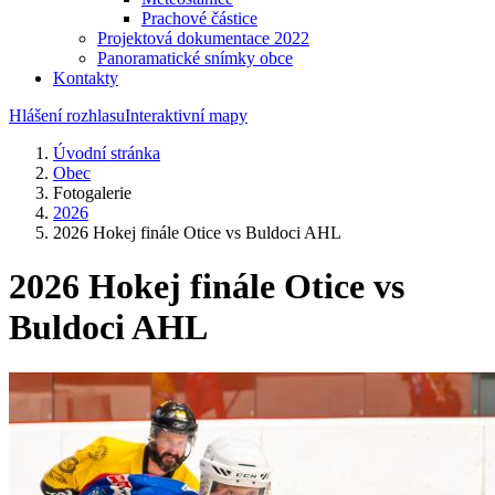
Prachové částice
Projektová dokumentace 2022
Panoramatické snímky obce
Kontakty
Hlášení rozhlasu
Interaktivní mapy
Úvodní stránka
Obec
Fotogalerie
2026
2026 Hokej finále Otice vs Buldoci AHL
2026 Hokej finále Otice vs
Buldoci AHL