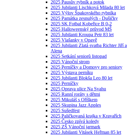
2025 Pausův rybník a potok
2025 Jubilanti Lischková Milada 80 let
2025 Výlov Špakovského rybníka
2025 Památka zesnulých - Dušičky
2025 SK Fotbal Kobeřice B 0-2
2025 Halloweenský průvod MŠ
2025 Jubilanti Kroupa Petr 83 let
2025 Vlašanky v Opavě
2025 Jubilanti Zlatá svatba Richter Jiří a
Alena
2025 Setkání seniorů listopad
2025 Vánoční strom
2025 Perníčky a Domovy pro seniory
2025 Výstava perníku
2025 Jubilanti Blokša Leo 80 let
2025 Perníčky
2025 Oprava ulice Na Svahu
2025 Ranní roráty s dětmi
2025 Mikuláš s Oříškem
2025 Skupina Jazz Apples
2025 Sušedfest
2025 Paličkovaná krajka v Kravařích
2025 Česko zpívá koledy
2025 ZŠ Vánoční jarmark
2025 Jubilanti Vitásek Heřman 85 let