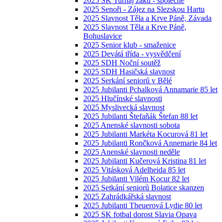
2025 SK Turnaj žáků - společné
2025 Senoři - Zájez na Slezskou Hartu
2025 Slavnost Těla a Krve Páně, Závada
2025 Slavnost Těla a Krve Páně,
Bohuslavice
2025 Senior klub - smaženice
2025 Devátá třída - vysvědčení
2025 SDH Noční soutěž
2025 SDH Hasičská slavnost
2025 Serkání seniorů v Bělé
2025 Jubilanti Pchalková Annamarie 85 let
2025 Hlučínské slavnosti
2025 Myslivecká slavnost
2025 Jubilanti Štefaňák Štefan 88 let
2025 Anenské slavnosti sobota
2025 Jubilanti Markéta Kocurová 81 let
2025 Jubilanti Rončková Annemarie 84 let
2025 Anenské slavnosti neděle
2025 Jubilanti Kučerová Kristina 81 let
2025 Vitásková Adelheida 85 let
2025 Jubilanti Vilém Kocur 82 let
2025 Setkání seniorů Bolatice skanzen
2025 Zahrádkářská slavnost
2025 Jubilanti Theuerová Lydie 80 let
2025 SK fotbal dorost Slavia Opava