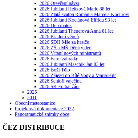
2026 Otevření návsi
2026 Jubilanti Heitzová Marie 88 let
2026 Zlatá svatba Roman a Marcela Kocurovi
2026 Jubilanti Kociánová Elfrída 93 let
2026 Den matek
2026 Jubilanti Theuerová Anna 81 let
2026 Kladení věnců
2026 SDH Mše za hasiče
2026 ZŠ a MŠ Dětský den
2026 Vítání nových ministrantů
2026 Farní zahrada
2026 Jubilanti Maschik Jan 83 let
2026 Boží Tělo
2026 Zájezd do Bílé Vody a Maria Hilf
2026 Senioři vaječina
2026 SK Fotbal žáci
2025
2011
Obecní meteostanice
Projektová dokumentace 2022
Panoramatické snímky obce
ČEZ DISTRIBUCE