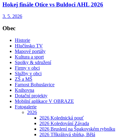
Hokej finále Otice vs Buldoci AHL 2026
3. 5. 2026
Obec
Historie
Hlučínsko TV
Mapové portály
Kultura a sport
Spolky & sdružení
Firmy v obci
Služby v obci
ZŠ a MŠ
Farnost Bohuslavice
Knihovna
Dotační projekty
Mobilní aplikace V OBRAZE
Fotogalerie
2026
2026 Kolednická pouť
2026 Koledování Závada
2026 Bruslení na Špakovském rybníku
2026 Tříkrálová sbírka, Bělá