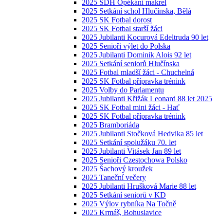
2025 SDH Opékání makrel
2025 Setkání schol Hlučínska, Bělá
2025 SK Fotbal dorost
2025 SK Fotbal starší žáci
2025 Jubilanti Kocurová Edeltruda 90 let
2025 Senioři výlet do Polska
2025 Jubilanti Dominik Alois 92 let
2025 Setkání seniorů Hlučínska
2025 Fotbal mladší žáci - Chuchelná
2025 SK Fotbal přípravka trénink
2025 Volby do Parlamentu
2025 Jubilanti Křižák Leonard 88 let 2025
2025 SK Fotbal mini žáci - Hať
2025 SK Fotbal přípravka trénink
2025 Bramboriáda
2025 Jubilanti Stočková Hedvika 85 let
2025 Setkání spolužáku 70. let
2025 Jubilanti Vitásek Jan 89 let
2025 Senioři Czestochowa Polsko
2025 Šachový kroužek
2025 Taneční večery
2025 Jubilanti Hrušková Marie 88 let
2025 Setkání seniorů v KD
2025 Výlov rybníka Na Točně
2025 Krmáš, Bohuslavice