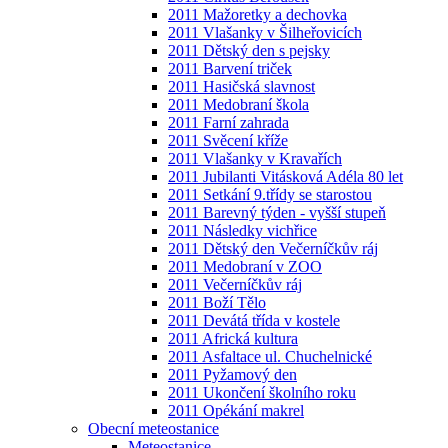
2011 Mažoretky a dechovka
2011 Vlašanky v Šilheřovicích
2011 Dětský den s pejsky
2011 Barvení triček
2011 Hasičská slavnost
2011 Medobraní škola
2011 Farní zahrada
2011 Svěcení kříže
2011 Vlašanky v Kravařích
2011 Jubilanti Vitásková Adéla 80 let
2011 Setkání 9.třídy se starostou
2011 Barevný týden - vyšší stupeň
2011 Následky vichřice
2011 Dětský den Večerníčkův ráj
2011 Medobraní v ZOO
2011 Večerníčkův ráj
2011 Boží Tělo
2011 Devátá třída v kostele
2011 Africká kultura
2011 Asfaltace ul. Chuchelnické
2011 Pyžamový den
2011 Ukončení školního roku
2011 Opékání makrel
Obecní meteostanice
Meteostanice