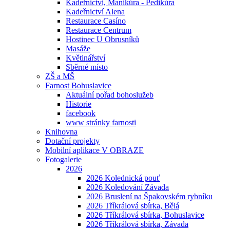
Kadeřnictví, Manikúra - Pedikúra
Kadeřnictví Alena
Restaurace Casíno
Restaurace Centrum
Hostinec U Obrusníků
Masáže
Květinářství
Sběrné místo
ZŠ a MŠ
Farnost Bohuslavice
Aktuální pořad bohoslužeb
Historie
facebook
www stránky farnosti
Knihovna
Dotační projekty
Mobilní aplikace V OBRAZE
Fotogalerie
2026
2026 Kolednická pouť
2026 Koledování Závada
2026 Bruslení na Špakovském rybníku
2026 Tříkrálová sbírka, Bělá
2026 Tříkrálová sbírka, Bohuslavice
2026 Tříkrálová sbírka, Závada