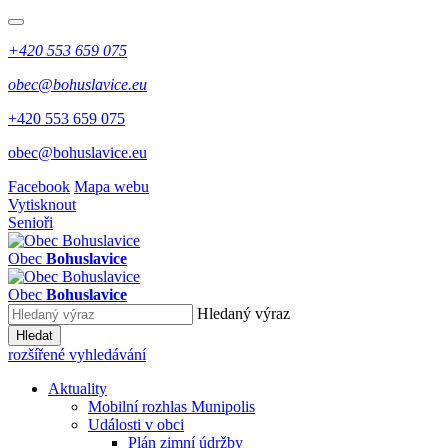
+420 553 659 075
obec@bohuslavice.eu
+420 553 659 075
obec@bohuslavice.eu
Facebook
Mapa webu
Vytisknout
Senioři
Obec
Bohuslavice
Obec
Bohuslavice
Hledaný výraz
Hledat
rozšířené vyhledávání
Aktuality
Mobilní rozhlas Munipolis
Události v obci
Plán zimní údržby