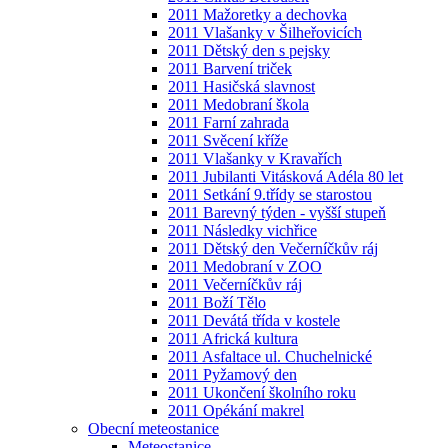
2011 Mažoretky a dechovka
2011 Vlašanky v Šilheřovicích
2011 Dětský den s pejsky
2011 Barvení triček
2011 Hasičská slavnost
2011 Medobraní škola
2011 Farní zahrada
2011 Svěcení kříže
2011 Vlašanky v Kravařích
2011 Jubilanti Vitásková Adéla 80 let
2011 Setkání 9.třídy se starostou
2011 Barevný týden - vyšší stupeň
2011 Následky vichřice
2011 Dětský den Večerníčkův ráj
2011 Medobraní v ZOO
2011 Večerníčkův ráj
2011 Boží Tělo
2011 Devátá třída v kostele
2011 Africká kultura
2011 Asfaltace ul. Chuchelnické
2011 Pyžamový den
2011 Ukončení školního roku
2011 Opékání makrel
Obecní meteostanice
Meteostanice