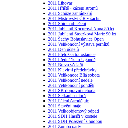
2011 Lihovar
2011 Hřiště - kácení stromů
2011 Schůze zahrádkářů
2011 Mistrovství ČR v šachu
2011 Sbírka oblečení
2011 Jubilanti Kocurová Anna 80 let
2011 Jubilanti Stoczková Marie 90 let
2011 Šachy Bohuslavice Open
2011 Velikonoční výstava perníků
2011 Den učitelů
2011 Přeložka trafostanice
2011 Přednáška o Ugandě
2011 Burza včelařů
2011 Klavírní předehrávky
2011 Velikonoce Bílá sobota
2011 Velikonoční neděle
2011 Velikonoční pondělí
2011 SK dopravní nehoda
2011 Setkání seniorů
2011 Pálení čarodějnic
2011 Stavění máje
2011 Velkoobjemový odpad
2011 SDH Hasiči v kostele
2011 SDH Posezení s hudbou
2011 Zumba party