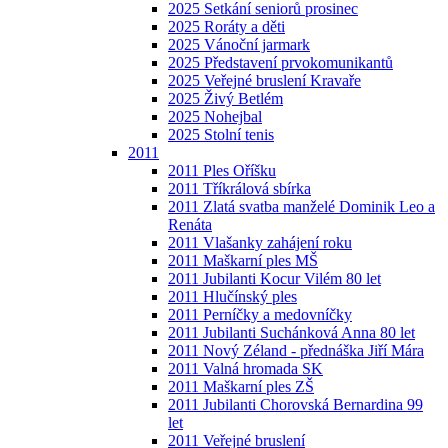
2025 Setkání seniorů prosinec
2025 Roráty a děti
2025 Vánoční jarmark
2025 Představení prvokomunikantů
2025 Veřejné bruslení Kravaře
2025 Živý Betlém
2025 Nohejbal
2025 Stolní tenis
2011
2011 Ples Oříšku
2011 Tříkrálová sbírka
2011 Zlatá svatba manželé Dominik Leo a
Renáta
2011 Vlašanky zahájení roku
2011 Maškarní ples MŠ
2011 Jubilanti Kocur Vilém 80 let
2011 Hlučínský ples
2011 Perníčky a medovníčky
2011 Jubilanti Suchánková Anna 80 let
2011 Nový Zéland - přednáška Jiří Mára
2011 Valná hromada SK
2011 Maškarní ples ZŠ
2011 Jubilanti Chorovská Bernardina 99
let
2011 Veřejné bruslení