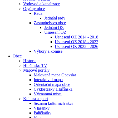
Vodovod a kanalizace
Orgány obce
Rada
Jednání rady
Zastupitelstvo obce
Jednání OZ
Usnesení OZ
Usnesení OZ 2014 - 2018
Usnesení OZ 2018 - 2022
Usnesení OZ 2022 - 2026
Výbory a komise
Obec
Historie
Hlučínsko TV
Mapové portály
Malovaná mapa Opavska
Interaktivní mapa
Orientační mapa obce
Cyklostezky Hlučínska
Významná místa
Kultura a sport
Seznam kulturních akcí
Vlašanky
Paličkářky
Jóga