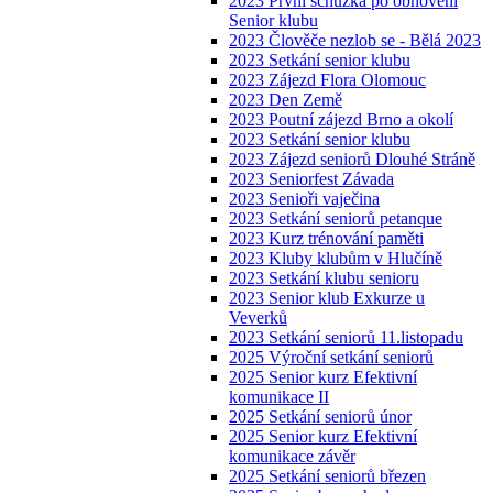
2023 První schůzka po obnovení
Senior klubu
2023 Člověče nezlob se - Bělá 2023
2023 Setkání senior klubu
2023 Zájezd Flora Olomouc
2023 Den Země
2023 Poutní zájezd Brno a okolí
2023 Setkání senior klubu
2023 Zájezd seniorů Dlouhé Stráně
2023 Seniorfest Závada
2023 Senioři vaječina
2023 Setkání seniorů petanque
2023 Kurz trénování paměti
2023 Kluby klubům v Hlučíně
2023 Setkání klubu senioru
2023 Senior klub Exkurze u
Veverků
2023 Setkání seniorů 11.listopadu
2025 Výroční setkání seniorů
2025 Senior kurz Efektivní
komunikace II
2025 Setkání seniorů únor
2025 Senior kurz Efektivní
komunikace závěr
2025 Setkání seniorů březen