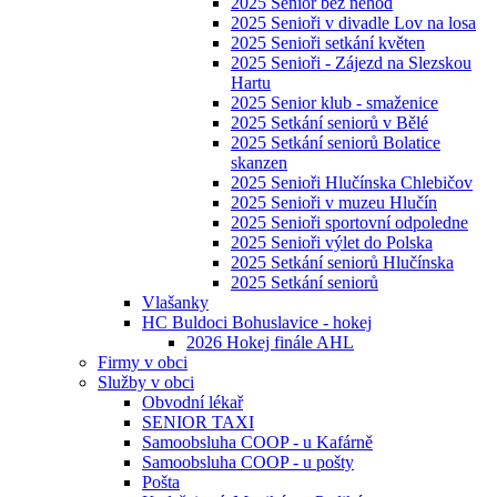
2025 Senior bez nehod
2025 Senioři v divadle Lov na losa
2025 Senioři setkání květen
2025 Senioři - Zájezd na Slezskou
Hartu
2025 Senior klub - smaženice
2025 Setkání seniorů v Bělé
2025 Setkání seniorů Bolatice
skanzen
2025 Senioři Hlučínska Chlebičov
2025 Senioři v muzeu Hlučín
2025 Senioři sportovní odpoledne
2025 Senioři výlet do Polska
2025 Setkání seniorů Hlučínska
2025 Setkání seniorů
Vlašanky
HC Buldoci Bohuslavice - hokej
2026 Hokej finále AHL
Firmy v obci
Služby v obci
Obvodní lékař
SENIOR TAXI
Samoobsluha COOP - u Kafárně
Samoobsluha COOP - u pošty
Pošta