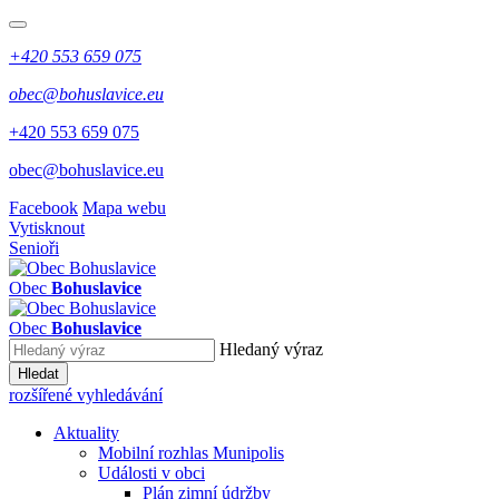
+420 553 659 075
obec@bohuslavice.eu
+420 553 659 075
obec@bohuslavice.eu
Facebook
Mapa webu
Vytisknout
Senioři
Obec
Bohuslavice
Obec
Bohuslavice
Hledaný výraz
Hledat
rozšířené vyhledávání
Aktuality
Mobilní rozhlas Munipolis
Události v obci
Plán zimní údržby