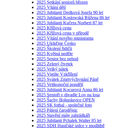
2025 Setkání seniorů březen
2025 Vítání dětí
2025 Jubilanti Dedková Josefa 90 let
2025 Jubilanti Koslowská Růžena 86 let
2025 Jubilanti Kučera Norbert 87 let
2025 Křížová cesta
2025 Křížová cesta v přírodě
2025 Vítání nového ministranta
2025 Ukliďme Česko
2025 Školení řidičů
2025 Květná neděle
2025 Senior bez nehod
2025 Zelený čtvrtek
2025 Velký pátek
2025 Vigilie Vzkříšení
2025 Svátek Zmrtvýchvstání Páně
2025 Velikonoční pondělí
2025 Jubilanti Kocurová Anna 86 let
2025 Senioři v divadle Lov na losa
2025 Šachy Bohuslavice OPEN
2025 SK fotbal - společné foto
2025 Pálení čarodějnic
2025 Stavění máje zahrádkáři
2025 Jubilanti Pchalek Walter 85 let
2025 SDH Hasičské srdce v modlitbě