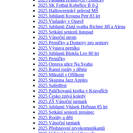
2025 SK Fotbal Kobeřice B 0-2
2025 Halloweenský průvod MŠ
2025 Jubilanti Kroupa Petr 83 let
2025 Vlašanky v Opavě
2025 Jubilanti Zlatá svatba Richter Jiří a Alena
2025 Setkání seniorů listopad
2025 Vánoční strom
2025 Perníčky a Domovy pro seniory
2025 Výstava perníku
2025 Jubilanti Blokša Leo 80 let
2025 Perníčky
2025 Oprava ulice Na Svahu
2025 Ranní roráty s dětmi
2025 Mikuláš s Oříškem
2025 Skupina Jazz Apples
2025 Sušedfest
2025 Paličkovaná krajka v Kravařích
2025 Česko zpívá koledy
2025 ZŠ Vánoční jarmark
2025 Jubilanti Vitásek Heřman 85 let
2025 Setkání seniorů prosinec
2025 Roráty a děti
2025 Vánoční jarmark
2025 Představení prvokomunikantů