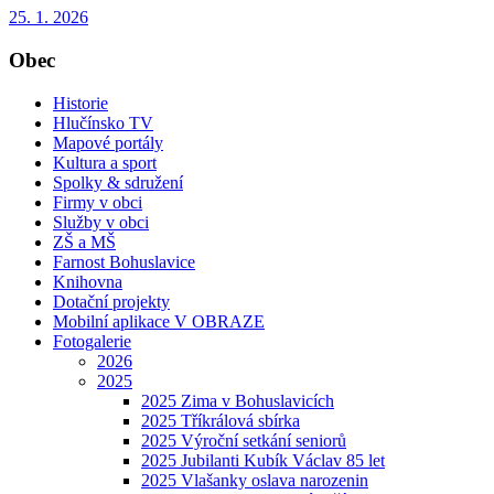
25. 1. 2026
Obec
Historie
Hlučínsko TV
Mapové portály
Kultura a sport
Spolky & sdružení
Firmy v obci
Služby v obci
ZŠ a MŠ
Farnost Bohuslavice
Knihovna
Dotační projekty
Mobilní aplikace V OBRAZE
Fotogalerie
2026
2025
2025 Zima v Bohuslavicích
2025 Tříkrálová sbírka
2025 Výroční setkání seniorů
2025 Jubilanti Kubík Václav 85 let
2025 Vlašanky oslava narozenin