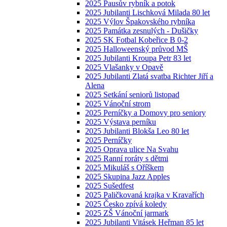
2025 Pausův rybník a potok
2025 Jubilanti Lischková Milada 80 let
2025 Výlov Špakovského rybníka
2025 Památka zesnulých - Dušičky
2025 SK Fotbal Kobeřice B 0-2
2025 Halloweenský průvod MŠ
2025 Jubilanti Kroupa Petr 83 let
2025 Vlašanky v Opavě
2025 Jubilanti Zlatá svatba Richter Jiří a
Alena
2025 Setkání seniorů listopad
2025 Vánoční strom
2025 Perníčky a Domovy pro seniory
2025 Výstava perníku
2025 Jubilanti Blokša Leo 80 let
2025 Perníčky
2025 Oprava ulice Na Svahu
2025 Ranní roráty s dětmi
2025 Mikuláš s Oříškem
2025 Skupina Jazz Apples
2025 Sušedfest
2025 Paličkovaná krajka v Kravařích
2025 Česko zpívá koledy
2025 ZŠ Vánoční jarmark
2025 Jubilanti Vitásek Heřman 85 let