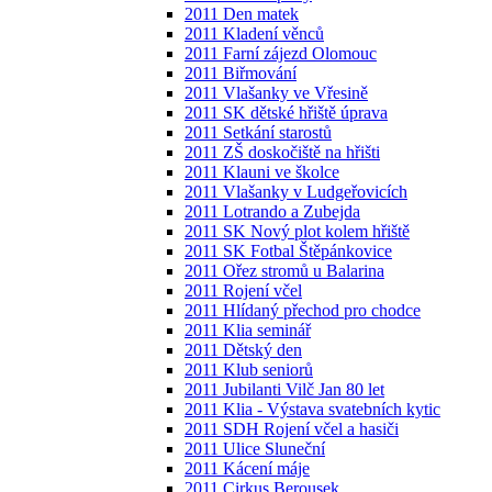
2011 Den matek
2011 Kladení věnců
2011 Farní zájezd Olomouc
2011 Biřmování
2011 Vlašanky ve Vřesině
2011 SK dětské hřiště úprava
2011 Setkání starostů
2011 ZŠ doskočiště na hřišti
2011 Klauni ve školce
2011 Vlašanky v Ludgeřovicích
2011 Lotrando a Zubejda
2011 SK Nový plot kolem hřiště
2011 SK Fotbal Štěpánkovice
2011 Ořez stromů u Balarina
2011 Rojení včel
2011 Hlídaný přechod pro chodce
2011 Klia seminář
2011 Dětský den
2011 Klub seniorů
2011 Jubilanti Vilč Jan 80 let
2011 Klia - Výstava svatebních kytic
2011 SDH Rojení včel a hasiči
2011 Ulice Sluneční
2011 Kácení máje
2011 Cirkus Berousek