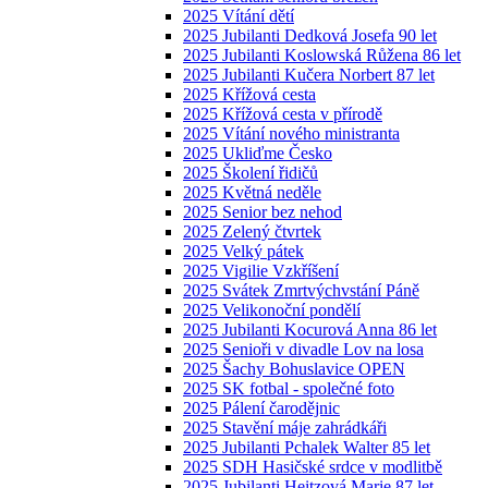
2025 Vítání dětí
2025 Jubilanti Dedková Josefa 90 let
2025 Jubilanti Koslowská Růžena 86 let
2025 Jubilanti Kučera Norbert 87 let
2025 Křížová cesta
2025 Křížová cesta v přírodě
2025 Vítání nového ministranta
2025 Ukliďme Česko
2025 Školení řidičů
2025 Květná neděle
2025 Senior bez nehod
2025 Zelený čtvrtek
2025 Velký pátek
2025 Vigilie Vzkříšení
2025 Svátek Zmrtvýchvstání Páně
2025 Velikonoční pondělí
2025 Jubilanti Kocurová Anna 86 let
2025 Senioři v divadle Lov na losa
2025 Šachy Bohuslavice OPEN
2025 SK fotbal - společné foto
2025 Pálení čarodějnic
2025 Stavění máje zahrádkáři
2025 Jubilanti Pchalek Walter 85 let
2025 SDH Hasičské srdce v modlitbě
2025 Jubilanti Heitzová Marie 87 let