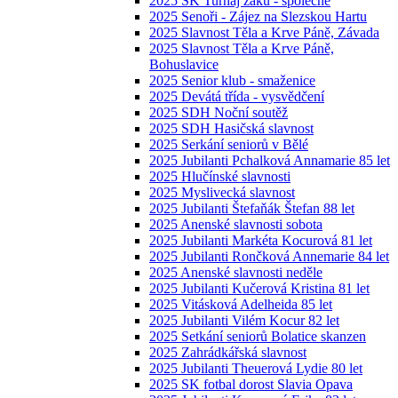
2025 SK Turnaj žáků - společné
2025 Senoři - Zájez na Slezskou Hartu
2025 Slavnost Těla a Krve Páně, Závada
2025 Slavnost Těla a Krve Páně,
Bohuslavice
2025 Senior klub - smaženice
2025 Devátá třída - vysvědčení
2025 SDH Noční soutěž
2025 SDH Hasičská slavnost
2025 Serkání seniorů v Bělé
2025 Jubilanti Pchalková Annamarie 85 let
2025 Hlučínské slavnosti
2025 Myslivecká slavnost
2025 Jubilanti Štefaňák Štefan 88 let
2025 Anenské slavnosti sobota
2025 Jubilanti Markéta Kocurová 81 let
2025 Jubilanti Rončková Annemarie 84 let
2025 Anenské slavnosti neděle
2025 Jubilanti Kučerová Kristina 81 let
2025 Vitásková Adelheida 85 let
2025 Jubilanti Vilém Kocur 82 let
2025 Setkání seniorů Bolatice skanzen
2025 Zahrádkářská slavnost
2025 Jubilanti Theuerová Lydie 80 let
2025 SK fotbal dorost Slavia Opava