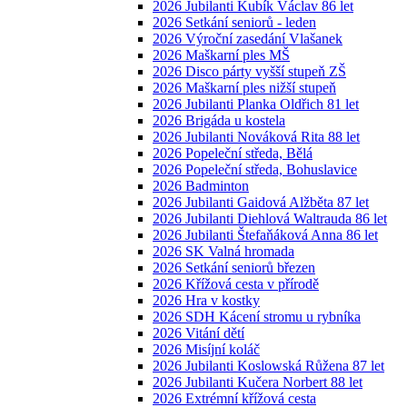
2026 Jubilanti Kubík Václav 86 let
2026 Setkání seniorů - leden
2026 Výroční zasedání Vlašanek
2026 Maškarní ples MŠ
2026 Disco párty vyšší stupeň ZŠ
2026 Maškarní ples nižší stupeň
2026 Jubilanti Planka Oldřich 81 let
2026 Brigáda u kostela
2026 Jubilanti Nováková Rita 88 let
2026 Popeleční středa, Bělá
2026 Popeleční středa, Bohuslavice
2026 Badminton
2026 Jubilanti Gaidová Alžběta 87 let
2026 Jubilanti Diehlová Waltrauda 86 let
2026 Jubilanti Štefaňáková Anna 86 let
2026 SK Valná hromada
2026 Setkání seniorů březen
2026 Křížová cesta v přírodě
2026 Hra v kostky
2026 SDH Kácení stromu u rybníka
2026 Vitání dětí
2026 Misíjní koláč
2026 Jubilanti Koslowská Růžena 87 let
2026 Jubilanti Kučera Norbert 88 let
2026 Extrémní křížová cesta