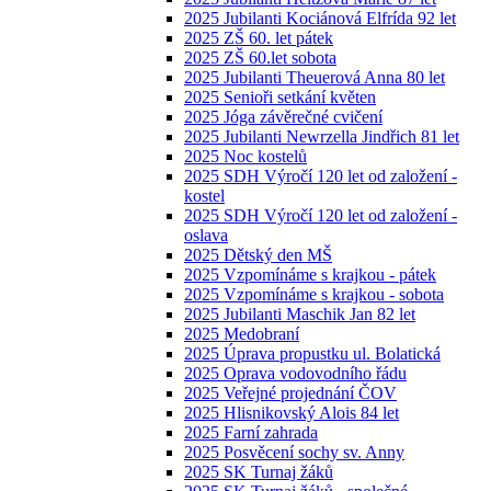
2025 Jubilanti Kociánová Elfrída 92 let
2025 ZŠ 60. let pátek
2025 ZŠ 60.let sobota
2025 Jubilanti Theuerová Anna 80 let
2025 Senioři setkání květen
2025 Jóga závěrečné cvičení
2025 Jubilanti Newrzella Jindřich 81 let
2025 Noc kostelů
2025 SDH Výročí 120 let od založení -
kostel
2025 SDH Výročí 120 let od založení -
oslava
2025 Dětský den MŠ
2025 Vzpomínáme s krajkou - pátek
2025 Vzpomínáme s krajkou - sobota
2025 Jubilanti Maschik Jan 82 let
2025 Medobraní
2025 Úprava propustku ul. Bolatická
2025 Oprava vodovodního řádu
2025 Veřejné projednání ČOV
2025 Hlisnikovský Alois 84 let
2025 Farní zahrada
2025 Posvěcení sochy sv. Anny
2025 SK Turnaj žáků