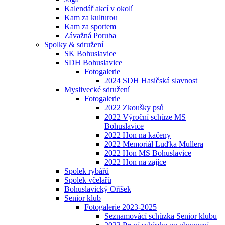
Kalendář akcí v okolí
Kam za kulturou
Kam za sportem
Závažná Poruba
Spolky & sdružení
SK Bohuslavice
SDH Bohuslavice
Fotogalerie
2024 SDH Hasičská slavnost
Myslivecké sdružení
Fotogalerie
2022 Zkoušky psů
2022 Výroční schůze MS
Bohuslavice
2022 Hon na kačeny
2022 Memoriál Luďka Mullera
2022 Hon MS Bohuslavice
2022 Hon na zajíce
Spolek rybářů
Spolek včelařů
Bohuslavický Oříšek
Senior klub
Fotogalerie 2023-2025
Seznamovácí schůzka Senior klubu