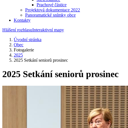
Prachové částice
Projektová dokumentace 2022
Panoramatické snímky obce
Kontakty
Hlášení rozhlasu
Interaktivní mapy
Úvodní stránka
Obec
Fotogalerie
2025
2025 Setkání seniorů prosinec
2025 Setkání seniorů prosinec