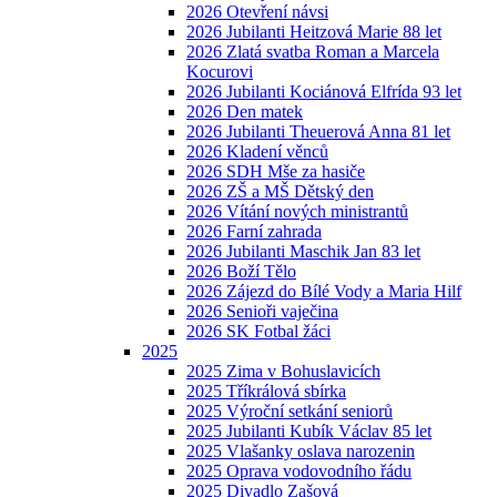
2026 Otevření návsi
2026 Jubilanti Heitzová Marie 88 let
2026 Zlatá svatba Roman a Marcela
Kocurovi
2026 Jubilanti Kociánová Elfrída 93 let
2026 Den matek
2026 Jubilanti Theuerová Anna 81 let
2026 Kladení věnců
2026 SDH Mše za hasiče
2026 ZŠ a MŠ Dětský den
2026 Vítání nových ministrantů
2026 Farní zahrada
2026 Jubilanti Maschik Jan 83 let
2026 Boží Tělo
2026 Zájezd do Bílé Vody a Maria Hilf
2026 Senioři vaječina
2026 SK Fotbal žáci
2025
2025 Zima v Bohuslavicích
2025 Tříkrálová sbírka
2025 Výroční setkání seniorů
2025 Jubilanti Kubík Václav 85 let
2025 Vlašanky oslava narozenin
2025 Oprava vodovodního řádu
2025 Divadlo Zašová