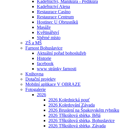
Kadeřnictví, Manikúra - Pedikúra
Kadeřnictví Alena
Restaurace Casíno
Restaurace Centrum
Hostinec U Obrusníků
Masáže
Květinářství
Sběrné místo
ZŠ a MŠ
Farnost Bohuslavice
Aktuální pořad bohoslužeb
Historie
facebook
www stránky farnosti
Knihovna
Dotační projekty
Mobilní aplikace V OBRAZE
Fotogalerie
2026
2026 Kolednická pouť
2026 Koledování Závada
2026 Bruslení na Špakovském rybníku
2026 Tříkrálová sbírka, Bělá
2026 Tříkrálová sbírka, Bohuslavice
2026 Tříkrálová sbírka, Závada