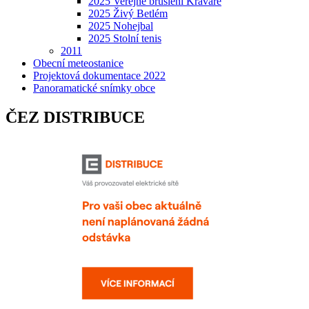
2025 Veřejné bruslení Kravaře
2025 Živý Betlém
2025 Nohejbal
2025 Stolní tenis
2011
Obecní meteostanice
Projektová dokumentace 2022
Panoramatické snímky obce
ČEZ DISTRIBUCE