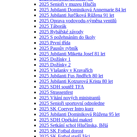
2025 Senioři v muzeu Hlučín
2025 Jubilanti Dominiková Annemarie 84 let
2025 Jubilanti Jurčíková Růžena 91 let
2025 Oprava vodovodu-výměna ventilů
2025 Táborák
2025 Rybářské závody
2025 S požehnáním do školy
2025 První třída
2025 Pausův rybník
2025 Jubilanti Miketta Josef 81 let
2025 Dožínky 1
2025 Dožínky 2
2025 Vlašanky v Kravařích
2025 Jubilanti Fus Jindřich 80 let
2025 Jubilanti Kotzurová Krista 80 let
2025 SDH soutěž TFA
2025 Strassenfest
2025 Vítání nových ministrantů
2025 Senioři sportovní odpoledne
2025 SK Coerver Intro kurz
2025 Jubilanti Dominiková Růžena 95 let
2025 SDH Opékání makrel
2025 Setkání schol Hlučínska, Bělá
2025 SK Fotbal dorost
2025 SK Fotbal starší žáci