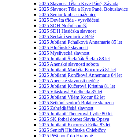
2025 Slavnost Těla a Krve Páně, Závada
2025 Slavnost Těla a Krve Páně, Bohuslavice
2025 Senior klub - smaženice
2025 Devátá třída - vysvědčení
2025 SDH Noční soutěž
2025 SDH Hasičská slavnost
2025 Serkání seniorů v Bělé
2025 Jubilanti Pchalková Annamarie 85 let
2025 Hlučínské slavnosti
2025 Myslivecká slavnost
2025 Jubilanti Štefaňák Štefan 88 let
2025 Anenské slavnosti sobota
2025 Jubilanti Markéta Kocurová 81 let
2025 Jubilanti Rončková Annemarie 84 let
2025 Anenské slavnosti neděle
2025 Jubilanti Kučerová Kristina 81 let
2025 Vitásková Adelheida 85 let
2025 Jubilanti Vilém Kocur 82 let
2025 Setkání seniorů Bolatice skanzen
2025 Zahrádkářská slavnost
2025 Jubilanti Theuerová Lydie 80 let
2025 SK fotbal dorost Slavia Opava
2025 Jubilanti Kocurová Erika 83 let
2025 Senioři Hlučínska Chlebičov
2025 Pěší pouť do Hrabyně