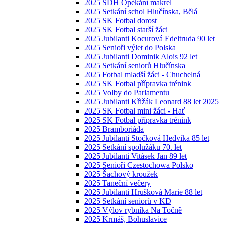
2025 SDH Opékání makrel
2025 Setkání schol Hlučínska, Bělá
2025 SK Fotbal dorost
2025 SK Fotbal starší žáci
2025 Jubilanti Kocurová Edeltruda 90 let
2025 Senioři výlet do Polska
2025 Jubilanti Dominik Alois 92 let
2025 Setkání seniorů Hlučínska
2025 Fotbal mladší žáci - Chuchelná
2025 SK Fotbal přípravka trénink
2025 Volby do Parlamentu
2025 Jubilanti Křižák Leonard 88 let 2025
2025 SK Fotbal mini žáci - Hať
2025 SK Fotbal přípravka trénink
2025 Bramboriáda
2025 Jubilanti Stočková Hedvika 85 let
2025 Setkání spolužáku 70. let
2025 Jubilanti Vitásek Jan 89 let
2025 Senioři Czestochowa Polsko
2025 Šachový kroužek
2025 Taneční večery
2025 Jubilanti Hrušková Marie 88 let
2025 Setkání seniorů v KD
2025 Výlov rybníka Na Točně
2025 Krmáš, Bohuslavice