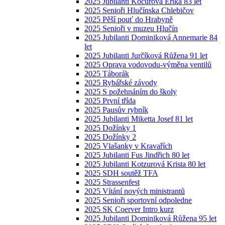
2025 Jubilanti Kocurová Erika 83 let
2025 Senioři Hlučínska Chlebičov
2025 Pěší pouť do Hrabyně
2025 Senioři v muzeu Hlučín
2025 Jubilanti Dominiková Annemarie 84
let
2025 Jubilanti Jurčíková Růžena 91 let
2025 Oprava vodovodu-výměna ventilů
2025 Táborák
2025 Rybářské závody
2025 S požehnáním do školy
2025 První třída
2025 Pausův rybník
2025 Jubilanti Miketta Josef 81 let
2025 Dožínky 1
2025 Dožínky 2
2025 Vlašanky v Kravařích
2025 Jubilanti Fus Jindřich 80 let
2025 Jubilanti Kotzurová Krista 80 let
2025 SDH soutěž TFA
2025 Strassenfest
2025 Vítání nových ministrantů
2025 Senioři sportovní odpoledne
2025 SK Coerver Intro kurz
2025 Jubilanti Dominiková Růžena 95 let