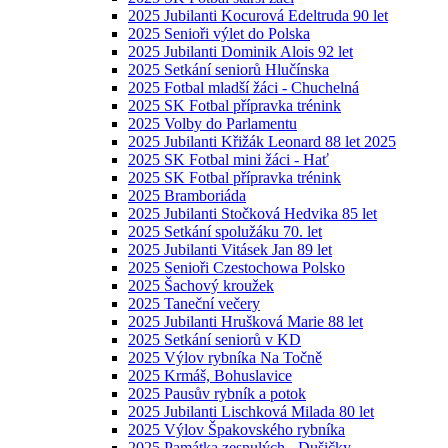
2025 Jubilanti Kocurová Edeltruda 90 let
2025 Senioři výlet do Polska
2025 Jubilanti Dominik Alois 92 let
2025 Setkání seniorů Hlučínska
2025 Fotbal mladší žáci - Chuchelná
2025 SK Fotbal přípravka trénink
2025 Volby do Parlamentu
2025 Jubilanti Křižák Leonard 88 let 2025
2025 SK Fotbal mini žáci - Hať
2025 SK Fotbal přípravka trénink
2025 Bramboriáda
2025 Jubilanti Stočková Hedvika 85 let
2025 Setkání spolužáku 70. let
2025 Jubilanti Vitásek Jan 89 let
2025 Senioři Czestochowa Polsko
2025 Šachový kroužek
2025 Taneční večery
2025 Jubilanti Hrušková Marie 88 let
2025 Setkání seniorů v KD
2025 Výlov rybníka Na Točně
2025 Krmáš, Bohuslavice
2025 Pausův rybník a potok
2025 Jubilanti Lischková Milada 80 let
2025 Výlov Špakovského rybníka
2025 Památka zesnulých - Dušičky