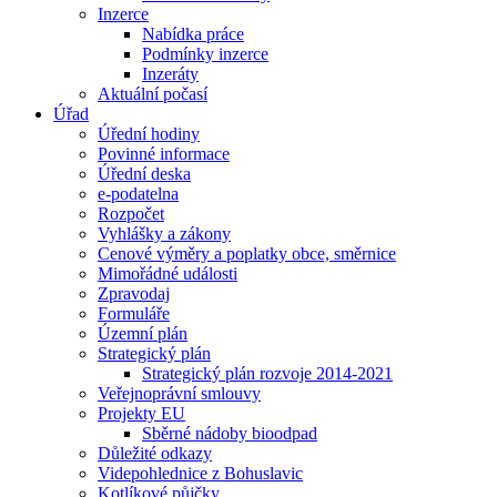
Inzerce
Nabídka práce
Podmínky inzerce
Inzeráty
Aktuální počasí
Úřad
Úřední hodiny
Povinné informace
Úřední deska
e-podatelna
Rozpočet
Vyhlášky a zákony
Cenové výměry a poplatky obce, směrnice
Mimořádné události
Zpravodaj
Formuláře
Územní plán
Strategický plán
Strategický plán rozvoje 2014-2021
Veřejnoprávní smlouvy
Projekty EU
Sběrné nádoby bioodpad
Důležité odkazy
Videpohlednice z Bohuslavic
Kotlíkové půjčky