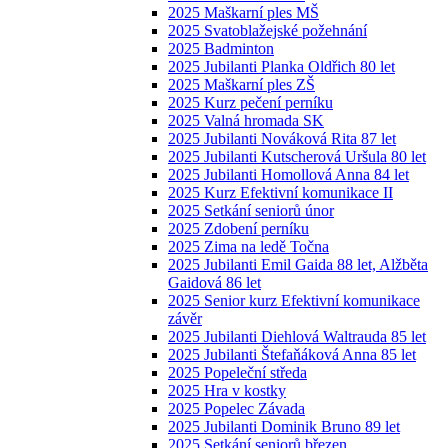
2025 Maškarní ples MŠ
2025 Svatoblažejské požehnání
2025 Badminton
2025 Jubilanti Planka Oldřich 80 let
2025 Maškarní ples ZŠ
2025 Kurz pečení perníku
2025 Valná hromada SK
2025 Jubilanti Nováková Rita 87 let
2025 Jubilanti Kutscherová Uršula 80 let
2025 Jubilanti Homollová Anna 84 let
2025 Kurz Efektivní komunikace II
2025 Setkání seniorů únor
2025 Zdobení perníku
2025 Zima na ledě Točna
2025 Jubilanti Emil Gaida 88 let, Alžběta
Gaidová 86 let
2025 Senior kurz Efektivní komunikace
závěr
2025 Jubilanti Diehlová Waltrauda 85 let
2025 Jubilanti Štefaňáková Anna 85 let
2025 Popeleční středa
2025 Hra v kostky
2025 Popelec Závada
2025 Jubilanti Dominik Bruno 89 let
2025 Setkání seniorů březen