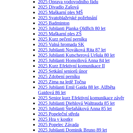
2025 Oprava vodovodního řádu
2025 Divadlo Zašová
2025 Maškarní ples MŠ
2025 Svatoblažejské požehnání
2025 Badminton
2025 Jubilanti Planka Oldřich 80 let
2025 Maškarní ples ZŠ
2025 Kurz pečení perníku
2025 Valná hromada SK
2025 Jubilanti Nováková Rita 87 let
2025 Jubilanti Kutscherová Uršula 80 let
2025 Jubilanti Homollová Anna 84 let
2025 Kurz Efektivní komunikace II
2025 Setkání seniorů únor
2025 Zdobení perníku
2025 Zima na ledě Točna
2025 Jubilanti Emil Gaida 88 let, Alžběta
Gaidová 86 let
2025 Senior kurz Efektivní komunikace závěr
2025 Jubilanti Diehlová Waltrauda 85 let
2025 Jubilanti Štefaňáková Anna 85 let
2025 Popeleční středa
2025 Hra v kostky
2025 Popelec Závada
2025 Jubilanti Dominik Bruno 89 let