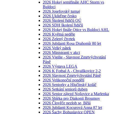
2026 Hokej semifinále AHC Storm vs
Buldoci
2026 Josefovský turnaj
2026 Ukliďme česko
2026 Školení řidičů OÚ
2026 SDH školení řidičů
2026 Hokej finále Otice vs Buldoci AHL
2026 Květná neděle
2026 Zelený čtvrtek
2026 Jubilanti Rosa Drahomír 80 let
2026 Velký pátek
2026 Ministranti v akci
2026 Vigilie - Slavnost Zmrtvýchvstání
Páně
2026 Výstava LEGA
2026 K Fotbal A - Chvalíkovice 2-2
2026 Slavnost Zmrtvýchvstání Páně
2026 Velikonoční pondělí
2026 Seniorky a Hlučínský koláč
2026 Setkání seniorů duben
2026 Senior zájezd Nošovice a Marlenka
2026 Sbírka pro Diakonii Broumov
2026 Člověče nezlob se, Bělá
2026 Jubilanti Kocurová Anna 87 let
2026 Šachy Bohuslavice OPEN