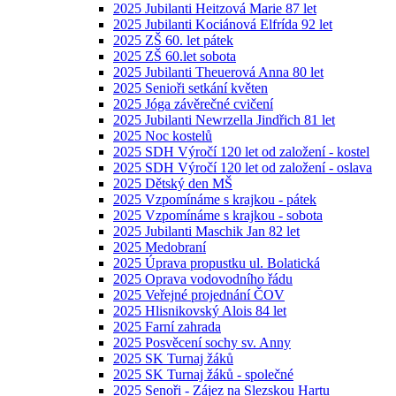
2025 Jubilanti Heitzová Marie 87 let
2025 Jubilanti Kociánová Elfrída 92 let
2025 ZŠ 60. let pátek
2025 ZŠ 60.let sobota
2025 Jubilanti Theuerová Anna 80 let
2025 Senioři setkání květen
2025 Jóga závěrečné cvičení
2025 Jubilanti Newrzella Jindřich 81 let
2025 Noc kostelů
2025 SDH Výročí 120 let od založení - kostel
2025 SDH Výročí 120 let od založení - oslava
2025 Dětský den MŠ
2025 Vzpomínáme s krajkou - pátek
2025 Vzpomínáme s krajkou - sobota
2025 Jubilanti Maschik Jan 82 let
2025 Medobraní
2025 Úprava propustku ul. Bolatická
2025 Oprava vodovodního řádu
2025 Veřejné projednání ČOV
2025 Hlisnikovský Alois 84 let
2025 Farní zahrada
2025 Posvěcení sochy sv. Anny
2025 SK Turnaj žáků
2025 SK Turnaj žáků - společné
2025 Senoři - Zájez na Slezskou Hartu