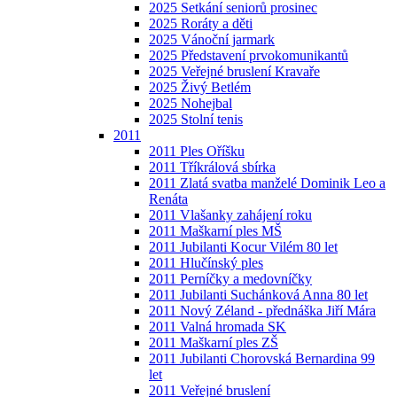
2025 Setkání seniorů prosinec
2025 Roráty a děti
2025 Vánoční jarmark
2025 Představení prvokomunikantů
2025 Veřejné bruslení Kravaře
2025 Živý Betlém
2025 Nohejbal
2025 Stolní tenis
2011
2011 Ples Oříšku
2011 Tříkrálová sbírka
2011 Zlatá svatba manželé Dominik Leo a
Renáta
2011 Vlašanky zahájení roku
2011 Maškarní ples MŠ
2011 Jubilanti Kocur Vilém 80 let
2011 Hlučínský ples
2011 Perníčky a medovníčky
2011 Jubilanti Suchánková Anna 80 let
2011 Nový Zéland - přednáška Jiří Mára
2011 Valná hromada SK
2011 Maškarní ples ZŠ
2011 Jubilanti Chorovská Bernardina 99
let
2011 Veřejné bruslení