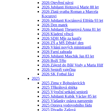
2026 Otevření návsi
2026 Jubilanti Heitzová Marie 88 let
2026 Zlatá svatba Roman a Marcela
Kocurovi
2026 Jubilanti Kociánová Elfrída 93 let
2026 Den matek
2026 Jubilanti Theuerová Anna 81 let
2026 Kladení věnců
2026 SDH Mše za hasiče
2026 ZŠ a MŠ Dětský den
2026 Vítání nových ministrantů
2026 Farní zahrada
2026 Jubilanti Maschik Jan 83 let
2026 Boží Tělo
2026 Zájezd do Bílé Vody a Maria Hilf
2026 Senioři vaječina
2026 SK Fotbal žáci
2025
2025 Zima v Bohuslavicích
2025 Tříkrálová sbírka
2025 Výroční setkání seniorů
2025 Jubilanti Kubík Václav 85 let
2025 Vlašanky oslava narozenin
2025 Oprava vodovodního řádu
2025 Divadlo Zašová