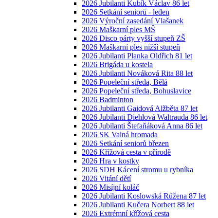
2026 Jubilanti Kubík Václav 86 let
2026 Setkání seniorů - leden
2026 Výroční zasedání Vlašanek
2026 Maškarní ples MŠ
2026 Disco párty vyšší stupeň ZŠ
2026 Maškarní ples nižší stupeň
2026 Jubilanti Planka Oldřich 81 let
2026 Brigáda u kostela
2026 Jubilanti Nováková Rita 88 let
2026 Popeleční středa, Bělá
2026 Popeleční středa, Bohuslavice
2026 Badminton
2026 Jubilanti Gaidová Alžběta 87 let
2026 Jubilanti Diehlová Waltrauda 86 let
2026 Jubilanti Štefaňáková Anna 86 let
2026 SK Valná hromada
2026 Setkání seniorů březen
2026 Křížová cesta v přírodě
2026 Hra v kostky
2026 SDH Kácení stromu u rybníka
2026 Vitání dětí
2026 Misíjní koláč
2026 Jubilanti Koslowská Růžena 87 let
2026 Jubilanti Kučera Norbert 88 let
2026 Extrémní křížová cesta