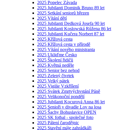
2025 Popelec Závada
2025 Jubilanti Dominik Bruno 89 let
2025 Setkání seniorů březen
2025 Vítání dětí
2025 Jubilanti Dedková Josefa 90 let
2025 Jubilanti Koslowská Růžena 86 let
2025 Jubilanti Kučera Norbert 87 let
2025 Křížová cesta
2025 Křížová cesta v přírodě
2025 Vítání nového ministranta
2025 Ukliďme Česko
2025 Školení řidičů
2025 Květná neděle
2025 Senior bez nehod
2025 Zelený čtvrtek
2025 Velký pátek
2025 Vigilie Vzkříšení
2025 Svátek Zmrtvýchvstání Páně
2025 Velikonoční pondělí
2025 Jubilanti Kocurová Anna 86 let
2025 Senioři v divadle Lov na losa
2025 Šachy Bohuslavice OPEN
2025 SK fotbal - společné foto
2025 Pálení čarodějnic
2025 Stavění máje zahrádkáři