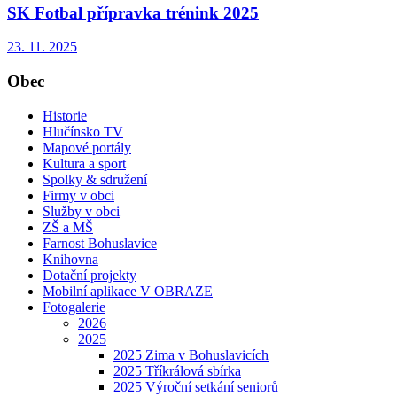
SK Fotbal přípravka trénink 2025
23. 11. 2025
Obec
Historie
Hlučínsko TV
Mapové portály
Kultura a sport
Spolky & sdružení
Firmy v obci
Služby v obci
ZŠ a MŠ
Farnost Bohuslavice
Knihovna
Dotační projekty
Mobilní aplikace V OBRAZE
Fotogalerie
2026
2025
2025 Zima v Bohuslavicích
2025 Tříkrálová sbírka
2025 Výroční setkání seniorů