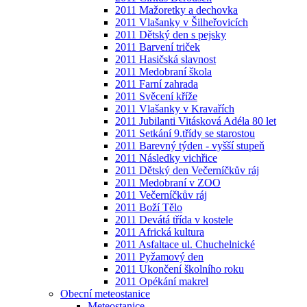
2011 Mažoretky a dechovka
2011 Vlašanky v Šilheřovicích
2011 Dětský den s pejsky
2011 Barvení triček
2011 Hasičská slavnost
2011 Medobraní škola
2011 Farní zahrada
2011 Svěcení kříže
2011 Vlašanky v Kravařích
2011 Jubilanti Vitásková Adéla 80 let
2011 Setkání 9.třídy se starostou
2011 Barevný týden - vyšší stupeň
2011 Následky vichřice
2011 Dětský den Večerníčkův ráj
2011 Medobraní v ZOO
2011 Večerníčkův ráj
2011 Boží Tělo
2011 Devátá třída v kostele
2011 Africká kultura
2011 Asfaltace ul. Chuchelnické
2011 Pyžamový den
2011 Ukončení školního roku
2011 Opékání makrel
Obecní meteostanice
Meteostanice