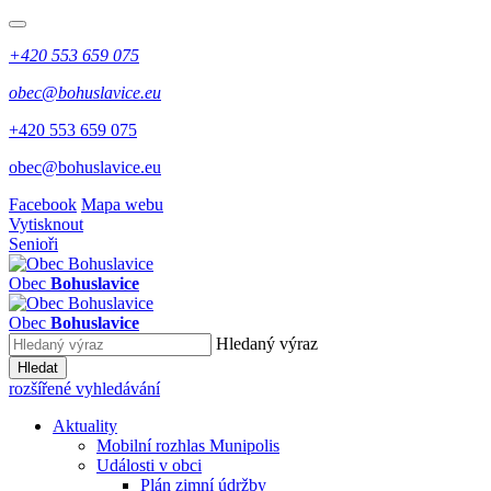
+420 553 659 075
obec@bohuslavice.eu
+420 553 659 075
obec@bohuslavice.eu
Facebook
Mapa webu
Vytisknout
Senioři
Obec
Bohuslavice
Obec
Bohuslavice
Hledaný výraz
Hledat
rozšířené vyhledávání
Aktuality
Mobilní rozhlas Munipolis
Události v obci
Plán zimní údržby