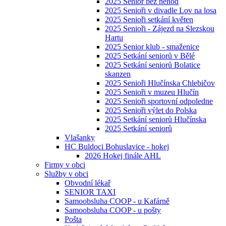
2025 Senior bez nehod
2025 Senioři v divadle Lov na losa
2025 Senioři setkání květen
2025 Senioři - Zájezd na Slezskou
Hartu
2025 Senior klub - smaženice
2025 Setkání seniorů v Bělé
2025 Setkání seniorů Bolatice
skanzen
2025 Senioři Hlučínska Chlebičov
2025 Senioři v muzeu Hlučín
2025 Senioři sportovní odpoledne
2025 Senioři výlet do Polska
2025 Setkání seniorů Hlučínska
2025 Setkání seniorů
Vlašanky
HC Buldoci Bohuslavice - hokej
2026 Hokej finále AHL
Firmy v obci
Služby v obci
Obvodní lékař
SENIOR TAXI
Samoobsluha COOP - u Kafárně
Samoobsluha COOP - u pošty
Pošta