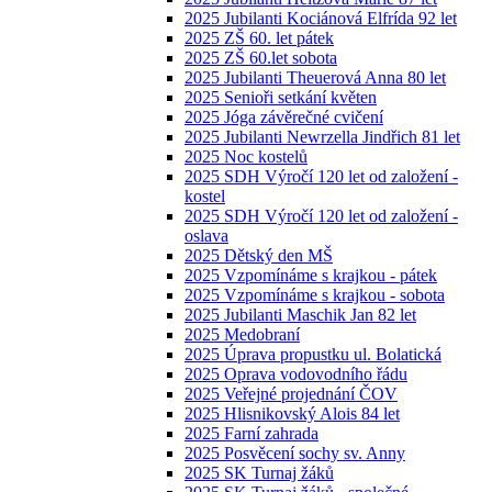
2025 Jubilanti Kociánová Elfrída 92 let
2025 ZŠ 60. let pátek
2025 ZŠ 60.let sobota
2025 Jubilanti Theuerová Anna 80 let
2025 Senioři setkání květen
2025 Jóga závěrečné cvičení
2025 Jubilanti Newrzella Jindřich 81 let
2025 Noc kostelů
2025 SDH Výročí 120 let od založení -
kostel
2025 SDH Výročí 120 let od založení -
oslava
2025 Dětský den MŠ
2025 Vzpomínáme s krajkou - pátek
2025 Vzpomínáme s krajkou - sobota
2025 Jubilanti Maschik Jan 82 let
2025 Medobraní
2025 Úprava propustku ul. Bolatická
2025 Oprava vodovodního řádu
2025 Veřejné projednání ČOV
2025 Hlisnikovský Alois 84 let
2025 Farní zahrada
2025 Posvěcení sochy sv. Anny
2025 SK Turnaj žáků