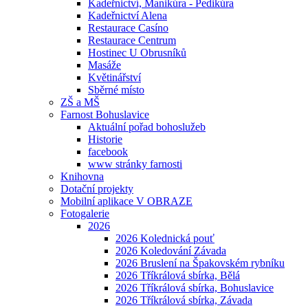
Kadeřnictví, Manikúra - Pedikúra
Kadeřnictví Alena
Restaurace Casíno
Restaurace Centrum
Hostinec U Obrusníků
Masáže
Květinářství
Sběrné místo
ZŠ a MŠ
Farnost Bohuslavice
Aktuální pořad bohoslužeb
Historie
facebook
www stránky farnosti
Knihovna
Dotační projekty
Mobilní aplikace V OBRAZE
Fotogalerie
2026
2026 Kolednická pouť
2026 Koledování Závada
2026 Bruslení na Špakovském rybníku
2026 Tříkrálová sbírka, Bělá
2026 Tříkrálová sbírka, Bohuslavice
2026 Tříkrálová sbírka, Závada