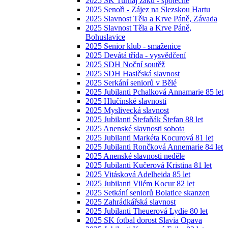
2025 SK Turnaj žáků - společné
2025 Senoři - Zájez na Slezskou Hartu
2025 Slavnost Těla a Krve Páně, Závada
2025 Slavnost Těla a Krve Páně,
Bohuslavice
2025 Senior klub - smaženice
2025 Devátá třída - vysvědčení
2025 SDH Noční soutěž
2025 SDH Hasičská slavnost
2025 Serkání seniorů v Bělé
2025 Jubilanti Pchalková Annamarie 85 let
2025 Hlučínské slavnosti
2025 Myslivecká slavnost
2025 Jubilanti Štefaňák Štefan 88 let
2025 Anenské slavnosti sobota
2025 Jubilanti Markéta Kocurová 81 let
2025 Jubilanti Rončková Annemarie 84 let
2025 Anenské slavnosti neděle
2025 Jubilanti Kučerová Kristina 81 let
2025 Vitásková Adelheida 85 let
2025 Jubilanti Vilém Kocur 82 let
2025 Setkání seniorů Bolatice skanzen
2025 Zahrádkářská slavnost
2025 Jubilanti Theuerová Lydie 80 let
2025 SK fotbal dorost Slavia Opava