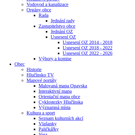
Vodovod a kanalizace
Orgány obce
Rada
Jednání rady
Zastupitelstvo obce
Jednání OZ
Usnesení OZ
Usnesení OZ 2014 - 2018
Usnesení OZ 2018 - 2022
Usnesení OZ 2022 - 2026
Výbory a komise
Obec
Historie
Hlučínsko TV
Mapové portály
Malovaná mapa Opavska
Interaktivní mapa
Orientační mapa obce
Cyklostezky Hlučínska
Významná místa
Kultura a sport
Seznam kulturních akcí
Vlašanky
Paličkářky
Jóga