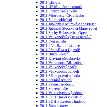
2011 Lihovar
2011 Hřiště - kácení stromů
2011 Schůze zahrádkářů
2011 Mistrovství ČR v šachu
2011 Sbírka oblečení
2011 Jubilanti Kocurová Anna 80 let
2011 Jubilanti Stoczková Marie 90 let
2011 Šachy Bohuslavice Open
2011 Velikonoční výstava perníků
2011 Den učitelů
2011 Přeložka trafostanice
2011 Přednáška o Ugandě
2011 Burza včelařů
2011 Klavírní předehrávky
2011 Velikonoce Bílá sobota
2011 Velikonoční neděle
2011 Velikonoční pondělí
2011 SK dopravní nehoda
2011 Setkání seniorů
2011 Pálení čarodějnic
2011 Stavění máje
2011 Velkoobjemový odpad
2011 SDH Hasiči v kostele
2011 SDH Posezení s hudbou
2011 Zumba party