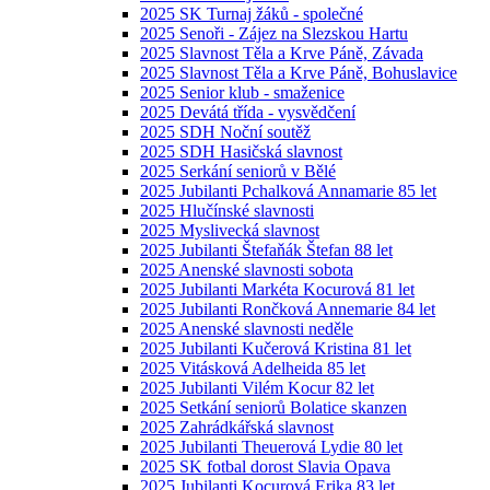
2025 SK Turnaj žáků - společné
2025 Senoři - Zájez na Slezskou Hartu
2025 Slavnost Těla a Krve Páně, Závada
2025 Slavnost Těla a Krve Páně, Bohuslavice
2025 Senior klub - smaženice
2025 Devátá třída - vysvědčení
2025 SDH Noční soutěž
2025 SDH Hasičská slavnost
2025 Serkání seniorů v Bělé
2025 Jubilanti Pchalková Annamarie 85 let
2025 Hlučínské slavnosti
2025 Myslivecká slavnost
2025 Jubilanti Štefaňák Štefan 88 let
2025 Anenské slavnosti sobota
2025 Jubilanti Markéta Kocurová 81 let
2025 Jubilanti Rončková Annemarie 84 let
2025 Anenské slavnosti neděle
2025 Jubilanti Kučerová Kristina 81 let
2025 Vitásková Adelheida 85 let
2025 Jubilanti Vilém Kocur 82 let
2025 Setkání seniorů Bolatice skanzen
2025 Zahrádkářská slavnost
2025 Jubilanti Theuerová Lydie 80 let
2025 SK fotbal dorost Slavia Opava
2025 Jubilanti Kocurová Erika 83 let