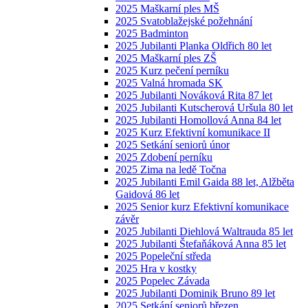
2025 Maškarní ples MŠ
2025 Svatoblažejské požehnání
2025 Badminton
2025 Jubilanti Planka Oldřich 80 let
2025 Maškarní ples ZŠ
2025 Kurz pečení perníku
2025 Valná hromada SK
2025 Jubilanti Nováková Rita 87 let
2025 Jubilanti Kutscherová Uršula 80 let
2025 Jubilanti Homollová Anna 84 let
2025 Kurz Efektivní komunikace II
2025 Setkání seniorů únor
2025 Zdobení perníku
2025 Zima na ledě Točna
2025 Jubilanti Emil Gaida 88 let, Alžběta
Gaidová 86 let
2025 Senior kurz Efektivní komunikace
závěr
2025 Jubilanti Diehlová Waltrauda 85 let
2025 Jubilanti Štefaňáková Anna 85 let
2025 Popeleční středa
2025 Hra v kostky
2025 Popelec Závada
2025 Jubilanti Dominik Bruno 89 let
2025 Setkání seniorů březen