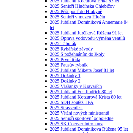
2025 Jubilanti Kocurová Erika 83 let
2025 Senioři Hlučínska Chlebičov
2025 Pěší pouť do Hrabyně
2025 Senioři v muzeu Hlučín
2025 Jubilanti Dominiková Annemarie 84
let
2025 Jubilanti Jurčíková Růžena 91 let
2025 Oprava vodovodu-výměna ventilů
2025 Táborák
2025 Rybářské závody
2025 S požehnáním do školy
2025 První třída
2025 Pausův rybník
2025 Jubilanti Miketta Josef 81 let
2025 Dožínky 1
2025 Dožínky 2
2025 Vlašanky v Kravařích
2025 Jubilanti Fus Jindřich 80 let
2025 Jubilanti Kotzurová Krista 80 let
2025 SDH soutěž TFA
2025 Strassenfest
2025 Vítání nových ministrantů
2025 Senioři sportovní odpoledne
2025 SK Coerver Intro kurz
2025 Jubilanti Dominiková Růžena 95 let