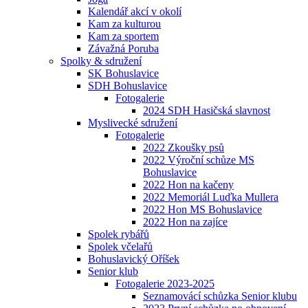
Kalendář akcí v okolí
Kam za kulturou
Kam za sportem
Závažná Poruba
Spolky & sdružení
SK Bohuslavice
SDH Bohuslavice
Fotogalerie
2024 SDH Hasičská slavnost
Myslivecké sdružení
Fotogalerie
2022 Zkoušky psů
2022 Výroční schůze MS
Bohuslavice
2022 Hon na kačeny
2022 Memoriál Luďka Mullera
2022 Hon MS Bohuslavice
2022 Hon na zajíce
Spolek rybářů
Spolek včelařů
Bohuslavický Oříšek
Senior klub
Fotogalerie 2023-2025
Seznamovácí schůzka Senior klubu