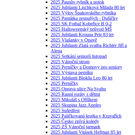
2025 Pausův rybník a potok
2025 Jubilanti Lischková Milada 80 let
2025 Výlov Špakovského rybníka
2025 Památka zesnulých - Dušičky
2025 SK Fotbal Kobeřice B 0-2
2025 Halloweenský průvod MŠ
2025 Jubilanti Kroupa Petr 83 let
2025 Vlašanky v Opavě
2025 Jubilanti Zlatá svatba Richter Jiří a
Alena
2025 Setkání seniorů listopad
2025 Vánoční strom
2025 Perníčky a Domovy pro seniory
2025 Výstava perníku
2025 Jubilanti Blokša Leo 80 let
2025 Perníčky
2025 Oprava ulice Na Svahu
2025 Ranní roráty s dětmi
2025 Mikuláš s Oříškem
2025 Skupina Jazz Apples
2025 Sušedfest
2025 Paličkovaná krajka v Kravařích
2025 Česko zpívá koledy
2025 ZŠ Vánoční jarmark
2025 Jubilanti Vitásek Heřman 85 let