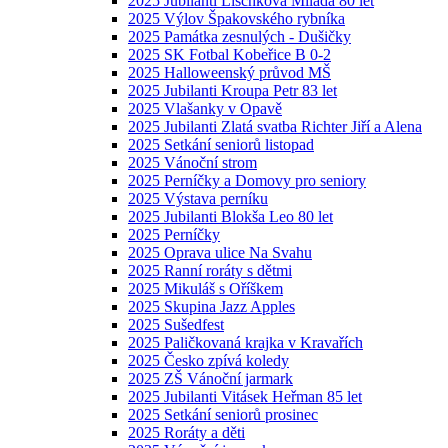
2025 Jubilanti Lischková Milada 80 let
2025 Výlov Špakovského rybníka
2025 Památka zesnulých - Dušičky
2025 SK Fotbal Kobeřice B 0-2
2025 Halloweenský průvod MŠ
2025 Jubilanti Kroupa Petr 83 let
2025 Vlašanky v Opavě
2025 Jubilanti Zlatá svatba Richter Jiří a Alena
2025 Setkání seniorů listopad
2025 Vánoční strom
2025 Perníčky a Domovy pro seniory
2025 Výstava perníku
2025 Jubilanti Blokša Leo 80 let
2025 Perníčky
2025 Oprava ulice Na Svahu
2025 Ranní roráty s dětmi
2025 Mikuláš s Oříškem
2025 Skupina Jazz Apples
2025 Sušedfest
2025 Paličkovaná krajka v Kravařích
2025 Česko zpívá koledy
2025 ZŠ Vánoční jarmark
2025 Jubilanti Vitásek Heřman 85 let
2025 Setkání seniorů prosinec
2025 Roráty a děti