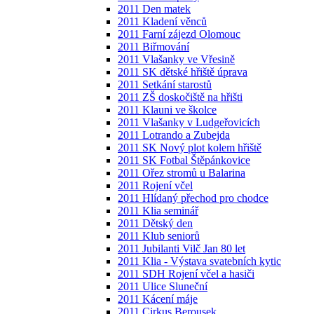
2011 Den matek
2011 Kladení věnců
2011 Farní zájezd Olomouc
2011 Biřmování
2011 Vlašanky ve Vřesině
2011 SK dětské hřiště úprava
2011 Setkání starostů
2011 ZŠ doskočiště na hřišti
2011 Klauni ve školce
2011 Vlašanky v Ludgeřovicích
2011 Lotrando a Zubejda
2011 SK Nový plot kolem hřiště
2011 SK Fotbal Štěpánkovice
2011 Ořez stromů u Balarina
2011 Rojení včel
2011 Hlídaný přechod pro chodce
2011 Klia seminář
2011 Dětský den
2011 Klub seniorů
2011 Jubilanti Vilč Jan 80 let
2011 Klia - Výstava svatebních kytic
2011 SDH Rojení včel a hasiči
2011 Ulice Sluneční
2011 Kácení máje
2011 Cirkus Berousek