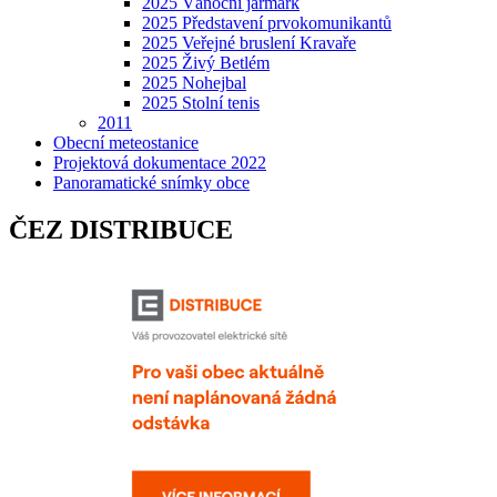
2025 Vánoční jarmark
2025 Představení prvokomunikantů
2025 Veřejné bruslení Kravaře
2025 Živý Betlém
2025 Nohejbal
2025 Stolní tenis
2011
Obecní meteostanice
Projektová dokumentace 2022
Panoramatické snímky obce
ČEZ DISTRIBUCE