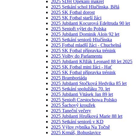
2025 SDH Opékání makrel
2025 Setkání schol Hlučínska, Bělá
2025 SK Fotbal dorost
2025 SK Fotbal starší žáci
2025 Jubilanti Kocurová Edeltruda 90 let
2025 Senioři výlet do Polska
2025 Jubilanti Dominik Alois 92 let
2025 Setkání seniorů Hlučínska
2025 Fotbal mladší žáci - Chuchelná
2025 SK Fotbal přípravka trénink
2025 Volby do Parlamentu
2025 Jubilanti Křižák Leonard 88 let 2025
2025 SK Fotbal mini žáci - Hať
2025 SK Fotbal přípravka trénink
2025 Bramboriáda
2025 Jubilanti Stočková Hedvika 85 let
2025 Setkání spolužáku 70. let
2025 Jubilanti Vitásek Jan 89 let
2025 Senioři Czestochowa Polsko
2025 Šachový kroužek
2025 Taneční večery
2025 Jubilanti Hrušková Marie 88 let
2025 Setkání seniorů v KD
2025 Výlov rybníka Na Točně
2025 Krmáš, Bohuslavice