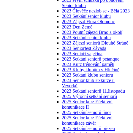
2023 První schůzka po obnovení
Senior klubu
2023 Člověče nezlob se - Bělá 2023
2023 Setkání senior klubu
2023 Zájezd Flora Olomouc
2023 Den Země
2023 Poutní zájezd Brno a okolí
2023 Setkání senior klubu
2023 Zájezd seniorů Dlouhé Stráně
2023 Seniorfest Závada
2023 Senioři vaječina
2023 Setkání seniorů petanque
2023 Kurz trénování paměti
2023 Kluby klubům v Hlučíně
2023 Setkání klubu senioru
2023 Senior klub Exkurze u
Veverků
2023 Setkání seniorů 11.listopadu
2025 Výroční setkání seniorů
2025 Senior kurz Efektivní
komunikace II
2025 Setkání seniorů únor
2025 Senior kurz Efektivní
komunikace závěr
2025 Setkání seniorů březen