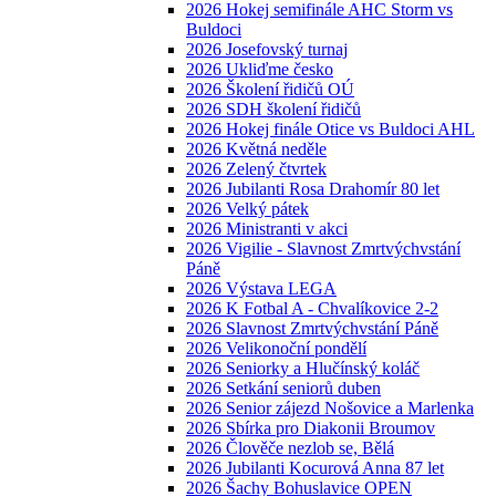
2026 Hokej semifinále AHC Storm vs
Buldoci
2026 Josefovský turnaj
2026 Ukliďme česko
2026 Školení řidičů OÚ
2026 SDH školení řidičů
2026 Hokej finále Otice vs Buldoci AHL
2026 Květná neděle
2026 Zelený čtvrtek
2026 Jubilanti Rosa Drahomír 80 let
2026 Velký pátek
2026 Ministranti v akci
2026 Vigilie - Slavnost Zmrtvýchvstání
Páně
2026 Výstava LEGA
2026 K Fotbal A - Chvalíkovice 2-2
2026 Slavnost Zmrtvýchvstání Páně
2026 Velikonoční pondělí
2026 Seniorky a Hlučínský koláč
2026 Setkání seniorů duben
2026 Senior zájezd Nošovice a Marlenka
2026 Sbírka pro Diakonii Broumov
2026 Člověče nezlob se, Bělá
2026 Jubilanti Kocurová Anna 87 let
2026 Šachy Bohuslavice OPEN