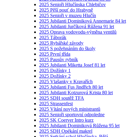
2025 Senioři Hlučínska Chlebičov
2025 Pěší pouť do Hrabyně
2025 Senioři v muzeu Hlučín
2025 Jubilanti Dominiková Annemarie 84 let
2025 Jubilanti Jurčíková Růžena 91 let
2025 Oprava vodovodu-výměna ventilů
2025 Táborák
2025 Rybářské závody
2025 S požehnáním do školy
2025 První třída
2025 Pausův rybník
2025 Jubilanti Miketta Josef 81 let
2025 Dožínky 1
2025 Dožínky 2
2025 Vlašanky v Kravařích
2025 Jubilanti Fus Jindřich 80 let
2025 Jubilanti Kotzurová Krista 80 let
2025 SDH soutěž TFA
2025 Strassenfest
2025 Vítání nových ministrantů
2025 Senioři sportovní odpoledne
2025 SK Coerver Intro kurz
2025 Jubilanti Dominiková Růžena 95 let
2025 SDH Opékání makrel
2025 Setkání schol Hlučínska, Bělá