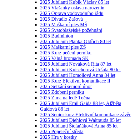
2025 Jubilanti Kubík Václav 85 let
2025 Vlašanky oslava narozenin
2025 Oprava vodovodního řádu
2025 Divadlo Zašová
2025 Maškarní ples MŠ
2025 Svatoblažejské požehnání
2025 Badminton
2025 Jubilanti Planka Oldřich 80 let
2025 Maškarní ples ZŠ
2025 Kurz pečení perníku
2025 Valná hromada SK
2025 Jubilanti Nováková Rita 87 let
2025 Jubilanti Kutscherová Uršula 80 let
2025 Jubilanti Homollová Anna 84 let
2025 Kurz Efektivní komunikace II
2025 Setkání seniorů únor
2025 Zdobení perníku
2025 Zima na ledě Točna
2025 Jubilanti Emil Gaida 88 let, Alžběta
Gaidová 86 let
2025 Senior kurz Efektivní komunikace závěr
2025 Jubilanti Diehlová Waltrauda 85 let
2025 Jubilanti Štefaňáková Anna 85 let
2025 Popeleční středa
2025 Hra v kostky