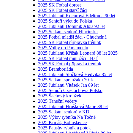
2025 SK Fotbal dorost
2025 SK Fotbal starší žáci
2025 Jubilanti Kocurová Edeltruda 90 let
2025 Senioři výlet do Polska
2025 Jubilanti Dominik Alois 92 let
2025 Setkání seniorů Hlučínska
2025 Fotbal mladší žáci - Chuchelná
2025 SK Fotbal přípravka trénink
2025 Volby do Parlamentu
2025 Jubilanti Křižák Leonard 88 let 2025
2025 SK Fotbal mini žáci - Hať
2025 SK Fotbal přípravka trénink
2025 Bramboriáda
2025 Jubilanti Stočková Hedvika 85 let
2025 Setkání spolužáku 70. let
2025 Jubilanti Vitásek Jan 89 let
2025 Senioři Czestochowa Polsko
2025 Šachový kroužek
2025 Taneční večery
2025 Jubilanti Hrušková Marie 88 let
2025 Setkání seniorů v KD
2025 Výlov rybníka Na Točně
2025 Krmáš, Bohuslavice
2025 Pausův rybník a potok