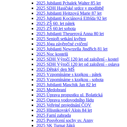
2025 Jubilanti Pchalek Walter 85 let
2025 SDH Hasičské srdce v modlitbě
2025 Jubilanti Heitzová Marie 87 let
2025 Jubilanti Kociánová Elfrída 92 let
2025 ZŠ 60. let pátek
2025 ZŠ 60.let sobota
2025 Jubilanti Theuerová Anna 80 let
2025 Senioři setkání květen
2025 Jóga závěrečné cvičení
2025 Jubilanti Newrzella Jindřich 81 let
2025 Noc kostelů
2025 SDH Výročí 120 let od založení - kostel
2025 SDH Výročí 120 let od založení - oslava
2025 Dětský den MŠ
2025 Vzpomínáme s krajkou - pátek
2025 Vzpomínáme s krajkou - sobota
2025 Jubilanti Maschik Jan 82 let
2025 Medobraní
2025 Úprava propustku ul. Bolatická
2025 Oprava vodovodního řádu
2025 Veřejné projednání ČOV
2025 Hlisnikovský Alois 84 let
2025 Farní zahrada
2025 Posvěcení sochy sv. Anny
2025 SK Turnaj žáků