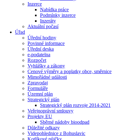
Inzerce
Nabídka práce
Podmínky inzerce
Inzeráty
Aktuální počasí
Úřad
Úřední hodiny
Povinné informace
Úřední deska
e-podatelna
Rozpočet
Vyhlášky a zákony
Cenové výměry a poplatky obce, směrnice
Mimořádné události
Zpravodaj
Formuláře
Územní plán
Strategický plán
Strategický plán rozvoje 2014-2021
Veřejnoprávní smlouvy
Projekty EU
Sběrné nádoby bioodpad
Důležité odkazy
Videpohlednice z Bohuslavic
Kotlíkové půjčky