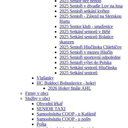
2025 Senior bez nehod
2025 Senioři v divadle Lov na losa
2025 Senioři setkání květen
2025 Senioři - Zájezd na Slezskou
Hartu
2025 Senior klub - smaženice
2025 Setkání seniorů v Bělé
2025 Setkání seniorů Bolatice
skanzen
2025 Senioři Hlučínska Chlebičov
2025 Senioři v muzeu Hlučín
2025 Senioři sportovní odpoledne
2025 Senioři výlet do Polska
2025 Setkání seniorů Hlučínska
2025 Setkání seniorů
Vlašanky
HC Buldoci Bohuslavice - hokej
2026 Hokej finále AHL
Firmy v obci
Služby v obci
Obvodní lékař
SENIOR TAXI
Samoobsluha COOP - u Kafárně
Samoobsluha COOP - u pošty
Pošta