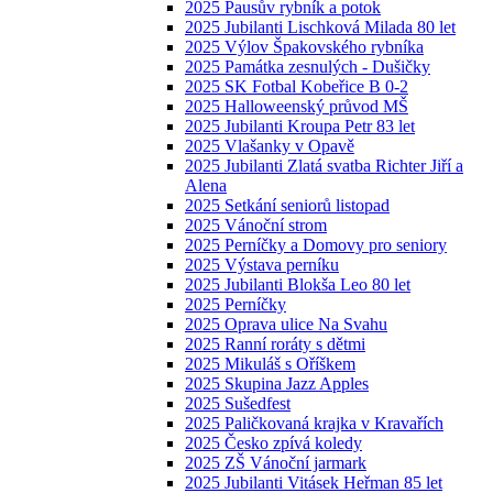
2025 Pausův rybník a potok
2025 Jubilanti Lischková Milada 80 let
2025 Výlov Špakovského rybníka
2025 Památka zesnulých - Dušičky
2025 SK Fotbal Kobeřice B 0-2
2025 Halloweenský průvod MŠ
2025 Jubilanti Kroupa Petr 83 let
2025 Vlašanky v Opavě
2025 Jubilanti Zlatá svatba Richter Jiří a
Alena
2025 Setkání seniorů listopad
2025 Vánoční strom
2025 Perníčky a Domovy pro seniory
2025 Výstava perníku
2025 Jubilanti Blokša Leo 80 let
2025 Perníčky
2025 Oprava ulice Na Svahu
2025 Ranní roráty s dětmi
2025 Mikuláš s Oříškem
2025 Skupina Jazz Apples
2025 Sušedfest
2025 Paličkovaná krajka v Kravařích
2025 Česko zpívá koledy
2025 ZŠ Vánoční jarmark
2025 Jubilanti Vitásek Heřman 85 let