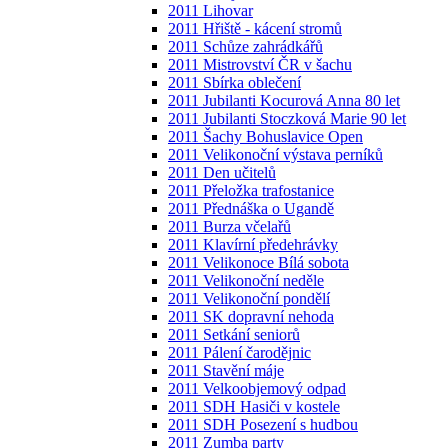
2011 Lihovar
2011 Hřiště - kácení stromů
2011 Schůze zahrádkářů
2011 Mistrovství ČR v šachu
2011 Sbírka oblečení
2011 Jubilanti Kocurová Anna 80 let
2011 Jubilanti Stoczková Marie 90 let
2011 Šachy Bohuslavice Open
2011 Velikonoční výstava perníků
2011 Den učitelů
2011 Přeložka trafostanice
2011 Přednáška o Ugandě
2011 Burza včelařů
2011 Klavírní předehrávky
2011 Velikonoce Bílá sobota
2011 Velikonoční neděle
2011 Velikonoční pondělí
2011 SK dopravní nehoda
2011 Setkání seniorů
2011 Pálení čarodějnic
2011 Stavění máje
2011 Velkoobjemový odpad
2011 SDH Hasiči v kostele
2011 SDH Posezení s hudbou
2011 Zumba party