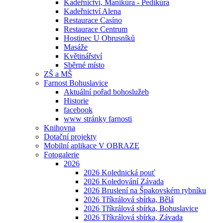
Kadeřnictví, Manikúra - Pedikúra
Kadeřnictví Alena
Restaurace Casíno
Restaurace Centrum
Hostinec U Obrusníků
Masáže
Květinářství
Sběrné místo
ZŠ a MŠ
Farnost Bohuslavice
Aktuální pořad bohoslužeb
Historie
facebook
www stránky farnosti
Knihovna
Dotační projekty
Mobilní aplikace V OBRAZE
Fotogalerie
2026
2026 Kolednická pouť
2026 Koledování Závada
2026 Bruslení na Špakovském rybníku
2026 Tříkrálová sbírka, Bělá
2026 Tříkrálová sbírka, Bohuslavice
2026 Tříkrálová sbírka, Závada