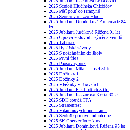
2025 Jubilanti Kocurová Erika 83 let
2025 Senioři Hlučínska Chlebičov
2025 Pěší pouť do Hrabyně
2025 Senioři v muzeu Hlučín
2025 Jubilanti Dominiková Annemarie 84
let
2025 Jubilanti Jurčíková Růžena 91 let
2025 Oprava vodovodu-výměna ventilů
2025 Táborák
2025 Rybářské závody
2025 S požehnáním do školy
2025 První třída
2025 Pausův rybník
2025 Jubilanti Miketta Josef 81 let
2025 Dožínky 1
2025 Dožínky 2
2025 Vlašanky v Kravařích
2025 Jubilanti Fus Jindřich 80 let
2025 Jubilanti Kotzurová Krista 80 let
2025 SDH soutěž TFA
2025 Strassenfest
2025 Vítání nových ministrantů
2025 Senioři sportovní odpoledne
2025 SK Coerver Intro kurz
2025 Jubilanti Dominiková Růžena 95 let