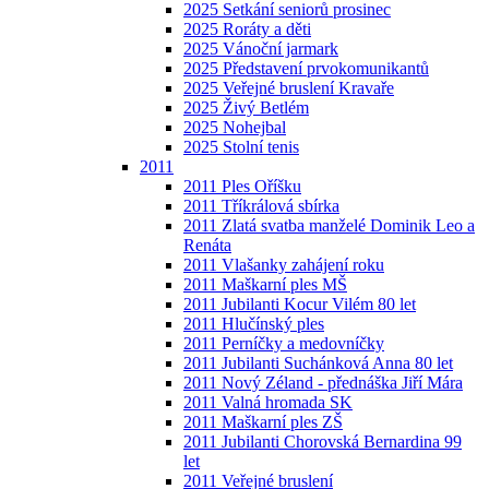
2025 Setkání seniorů prosinec
2025 Roráty a děti
2025 Vánoční jarmark
2025 Představení prvokomunikantů
2025 Veřejné bruslení Kravaře
2025 Živý Betlém
2025 Nohejbal
2025 Stolní tenis
2011
2011 Ples Oříšku
2011 Tříkrálová sbírka
2011 Zlatá svatba manželé Dominik Leo a
Renáta
2011 Vlašanky zahájení roku
2011 Maškarní ples MŠ
2011 Jubilanti Kocur Vilém 80 let
2011 Hlučínský ples
2011 Perníčky a medovníčky
2011 Jubilanti Suchánková Anna 80 let
2011 Nový Zéland - přednáška Jiří Mára
2011 Valná hromada SK
2011 Maškarní ples ZŠ
2011 Jubilanti Chorovská Bernardina 99
let
2011 Veřejné bruslení