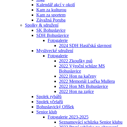
Kalendář akcí v okolí
Kam za kulturou
Kam za sportem
Závažná Poruba
Spolky & sdružení
SK Bohuslavice
SDH Bohuslavice
Fotogalerie
2024 SDH Hasičská slavnost
Myslivecké sdružení
Fotogalerie
2022 Zkoušky psů
2022 Výroční schůze MS
Bohuslavice
2022 Hon na kačeny
2022 Memoriál Luďka Mullera
2022 Hon MS Bohuslavice
2022 Hon na zajíce
Spolek rybářů
Spolek včelařů
Bohuslavický Oříšek
Senior klub
Fotogalerie 2023-2025
Seznamovácí schůzka Senior klubu