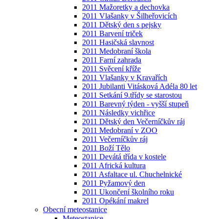
2011 Mažoretky a dechovka
2011 Vlašanky v Šilheřovicích
2011 Dětský den s pejsky
2011 Barvení triček
2011 Hasičská slavnost
2011 Medobraní škola
2011 Farní zahrada
2011 Svěcení kříže
2011 Vlašanky v Kravařích
2011 Jubilanti Vitásková Adéla 80 let
2011 Setkání 9.třídy se starostou
2011 Barevný týden - vyšší stupeň
2011 Následky vichřice
2011 Dětský den Večerníčkův ráj
2011 Medobraní v ZOO
2011 Večerníčkův ráj
2011 Boží Tělo
2011 Devátá třída v kostele
2011 Africká kultura
2011 Asfaltace ul. Chuchelnické
2011 Pyžamový den
2011 Ukončení školního roku
2011 Opékání makrel
Obecní meteostanice
Meteostanice