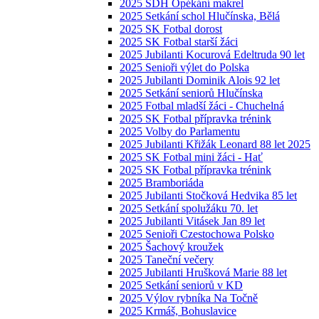
2025 SDH Opékání makrel
2025 Setkání schol Hlučínska, Bělá
2025 SK Fotbal dorost
2025 SK Fotbal starší žáci
2025 Jubilanti Kocurová Edeltruda 90 let
2025 Senioři výlet do Polska
2025 Jubilanti Dominik Alois 92 let
2025 Setkání seniorů Hlučínska
2025 Fotbal mladší žáci - Chuchelná
2025 SK Fotbal přípravka trénink
2025 Volby do Parlamentu
2025 Jubilanti Křižák Leonard 88 let 2025
2025 SK Fotbal mini žáci - Hať
2025 SK Fotbal přípravka trénink
2025 Bramboriáda
2025 Jubilanti Stočková Hedvika 85 let
2025 Setkání spolužáku 70. let
2025 Jubilanti Vitásek Jan 89 let
2025 Senioři Czestochowa Polsko
2025 Šachový kroužek
2025 Taneční večery
2025 Jubilanti Hrušková Marie 88 let
2025 Setkání seniorů v KD
2025 Výlov rybníka Na Točně
2025 Krmáš, Bohuslavice