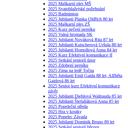
2025 Maškarní ples MŠ
2025 Svatoblažejské požehnání
2025 Badminton
2025 Jubilanti Planka Oldřich 80 let
2025 Maškarní ples ZŠ
2025 Kurz pečení perníku
2025 Valná hromada SK
2025 Jubilanti Nováková Rita 87 let
2025 Jubilanti Kutscherová Uršula 80 let
2025 Jubilanti Homollová Anna 84 let
2025 Kurz Efektivní komunikace II
2025 Setkání seniorů únor
2025 Zdobení perníku
2025 Zima na ledě Točna
2025 Jubilanti Emil Gaida 88 let, Alžběta
Gaidová 86 let
2025 Senior kurz Efektivní komunikace
závěr
2025 Jubilanti Diehlová Waltrauda 85 let
2025 Jubilanti Štefaňáková Anna 85 let
2025 Popeleční středa
2025 Hra v kostky
2025 Popelec Závada
2025 Jubilanti Dominik Bruno 89 let
2025 Setkání seniorů březen