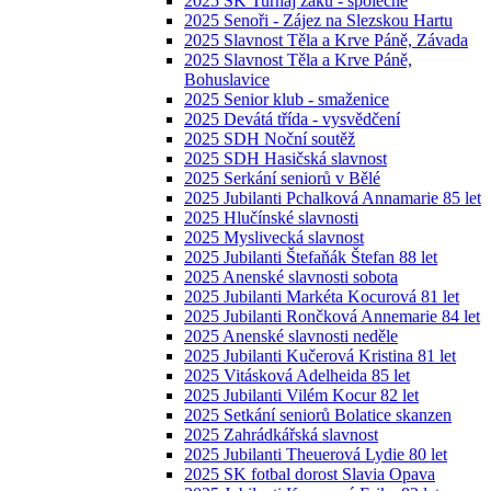
2025 SK Turnaj žáků - společné
2025 Senoři - Zájez na Slezskou Hartu
2025 Slavnost Těla a Krve Páně, Závada
2025 Slavnost Těla a Krve Páně,
Bohuslavice
2025 Senior klub - smaženice
2025 Devátá třída - vysvědčení
2025 SDH Noční soutěž
2025 SDH Hasičská slavnost
2025 Serkání seniorů v Bělé
2025 Jubilanti Pchalková Annamarie 85 let
2025 Hlučínské slavnosti
2025 Myslivecká slavnost
2025 Jubilanti Štefaňák Štefan 88 let
2025 Anenské slavnosti sobota
2025 Jubilanti Markéta Kocurová 81 let
2025 Jubilanti Rončková Annemarie 84 let
2025 Anenské slavnosti neděle
2025 Jubilanti Kučerová Kristina 81 let
2025 Vitásková Adelheida 85 let
2025 Jubilanti Vilém Kocur 82 let
2025 Setkání seniorů Bolatice skanzen
2025 Zahrádkářská slavnost
2025 Jubilanti Theuerová Lydie 80 let
2025 SK fotbal dorost Slavia Opava