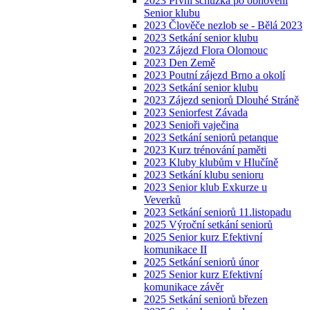
2023 První schůzka po obnovení
Senior klubu
2023 Člověče nezlob se - Bělá 2023
2023 Setkání senior klubu
2023 Zájezd Flora Olomouc
2023 Den Země
2023 Poutní zájezd Brno a okolí
2023 Setkání senior klubu
2023 Zájezd seniorů Dlouhé Stráně
2023 Seniorfest Závada
2023 Senioři vaječina
2023 Setkání seniorů petanque
2023 Kurz trénování paměti
2023 Kluby klubům v Hlučíně
2023 Setkání klubu senioru
2023 Senior klub Exkurze u
Veverků
2023 Setkání seniorů 11.listopadu
2025 Výroční setkání seniorů
2025 Senior kurz Efektivní
komunikace II
2025 Setkání seniorů únor
2025 Senior kurz Efektivní
komunikace závěr
2025 Setkání seniorů březen