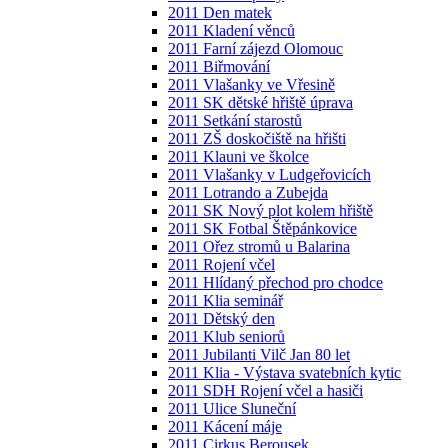
2011 Den matek
2011 Kladení věnců
2011 Farní zájezd Olomouc
2011 Biřmování
2011 Vlašanky ve Vřesině
2011 SK dětské hřiště úprava
2011 Setkání starostů
2011 ZŠ doskočiště na hřišti
2011 Klauni ve školce
2011 Vlašanky v Ludgeřovicích
2011 Lotrando a Zubejda
2011 SK Nový plot kolem hřiště
2011 SK Fotbal Štěpánkovice
2011 Ořez stromů u Balarina
2011 Rojení včel
2011 Hlídaný přechod pro chodce
2011 Klia seminář
2011 Dětský den
2011 Klub seniorů
2011 Jubilanti Vilč Jan 80 let
2011 Klia - Výstava svatebních kytic
2011 SDH Rojení včel a hasiči
2011 Ulice Sluneční
2011 Kácení máje
2011 Cirkus Berousek