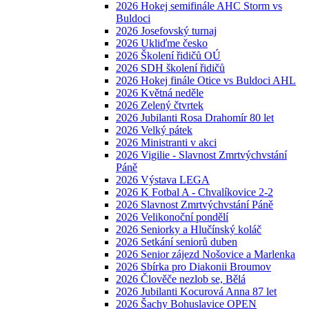
2026 Hokej semifinále AHC Storm vs
Buldoci
2026 Josefovský turnaj
2026 Ukliďme česko
2026 Školení řidičů OÚ
2026 SDH školení řidičů
2026 Hokej finále Otice vs Buldoci AHL
2026 Květná neděle
2026 Zelený čtvrtek
2026 Jubilanti Rosa Drahomír 80 let
2026 Velký pátek
2026 Ministranti v akci
2026 Vigilie - Slavnost Zmrtvýchvstání
Páně
2026 Výstava LEGA
2026 K Fotbal A - Chvalíkovice 2-2
2026 Slavnost Zmrtvýchvstání Páně
2026 Velikonoční pondělí
2026 Seniorky a Hlučínský koláč
2026 Setkání seniorů duben
2026 Senior zájezd Nošovice a Marlenka
2026 Sbírka pro Diakonii Broumov
2026 Člověče nezlob se, Bělá
2026 Jubilanti Kocurová Anna 87 let
2026 Šachy Bohuslavice OPEN