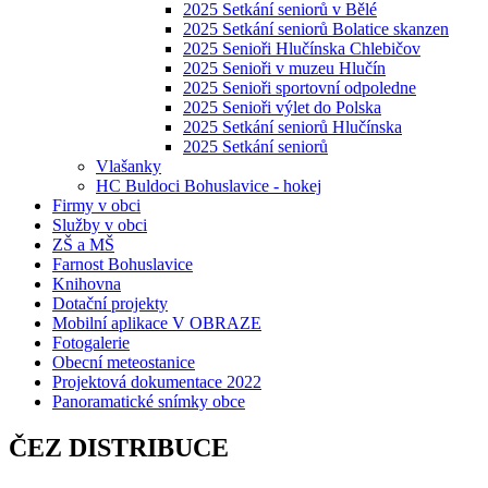
2025 Setkání seniorů v Bělé
2025 Setkání seniorů Bolatice skanzen
2025 Senioři Hlučínska Chlebičov
2025 Senioři v muzeu Hlučín
2025 Senioři sportovní odpoledne
2025 Senioři výlet do Polska
2025 Setkání seniorů Hlučínska
2025 Setkání seniorů
Vlašanky
HC Buldoci Bohuslavice - hokej
Firmy v obci
Služby v obci
ZŠ a MŠ
Farnost Bohuslavice
Knihovna
Dotační projekty
Mobilní aplikace V OBRAZE
Fotogalerie
Obecní meteostanice
Projektová dokumentace 2022
Panoramatické snímky obce
ČEZ DISTRIBUCE