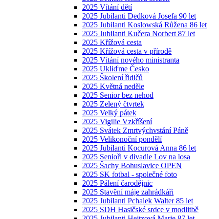
2025 Vítání dětí
2025 Jubilanti Dedková Josefa 90 let
2025 Jubilanti Koslowská Růžena 86 let
2025 Jubilanti Kučera Norbert 87 let
2025 Křížová cesta
2025 Křížová cesta v přírodě
2025 Vítání nového ministranta
2025 Ukliďme Česko
2025 Školení řidičů
2025 Květná neděle
2025 Senior bez nehod
2025 Zelený čtvrtek
2025 Velký pátek
2025 Vigilie Vzkříšení
2025 Svátek Zmrtvýchvstání Páně
2025 Velikonoční pondělí
2025 Jubilanti Kocurová Anna 86 let
2025 Senioři v divadle Lov na losa
2025 Šachy Bohuslavice OPEN
2025 SK fotbal - společné foto
2025 Pálení čarodějnic
2025 Stavění máje zahrádkáři
2025 Jubilanti Pchalek Walter 85 let
2025 SDH Hasičské srdce v modlitbě
2025 Jubilanti Heitzová Marie 87 let