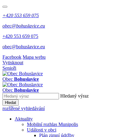
+420 553 659 075
obec@bohuslavice.eu
+420 553 659 075
obec@bohuslavice.eu
Facebook
Mapa webu
Vytisknout
Senioři
Obec
Bohuslavice
Obec
Bohuslavice
Hledaný výraz
Hledat
rozšířené vyhledávání
Aktuality
Mobilní rozhlas Munipolis
Události v obci
Plán zimní údržby