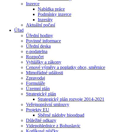
Inzerce
Nabídka práce
Podmínky inzerce
Inzeráty
Aktuální počasí
Úřad
Úřední hodiny
Povinné informace
Úřední deska
e-podatelna
Rozpočet
Vyhlášky a zákony
Cenové výměry a poplatky obce, směrnice
Mimořádné události
Zpravodaj
Formuláře
Územní plán
Strategický plán
Strategický plán rozvoje 2014-2021
Veřejnoprávní smlouvy
Projekty EU
Sběrné nádoby bioodpad
Důležité odkazy
Videpohlednice z Bohuslavic
Kotlíkové půjčky