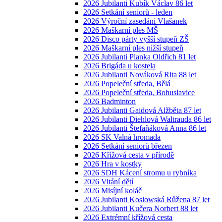
2026 Jubilanti Kubík Václav 86 let
2026 Setkání seniorů - leden
2026 Výroční zasedání Vlašanek
2026 Maškarní ples MŠ
2026 Disco párty vyšší stupeň ZŠ
2026 Maškarní ples nižší stupeň
2026 Jubilanti Planka Oldřich 81 let
2026 Brigáda u kostela
2026 Jubilanti Nováková Rita 88 let
2026 Popeleční středa, Bělá
2026 Popeleční středa, Bohuslavice
2026 Badminton
2026 Jubilanti Gaidová Alžběta 87 let
2026 Jubilanti Diehlová Waltrauda 86 let
2026 Jubilanti Štefaňáková Anna 86 let
2026 SK Valná hromada
2026 Setkání seniorů březen
2026 Křížová cesta v přírodě
2026 Hra v kostky
2026 SDH Kácení stromu u rybníka
2026 Vitání dětí
2026 Misíjní koláč
2026 Jubilanti Koslowská Růžena 87 let
2026 Jubilanti Kučera Norbert 88 let
2026 Extrémní křížová cesta