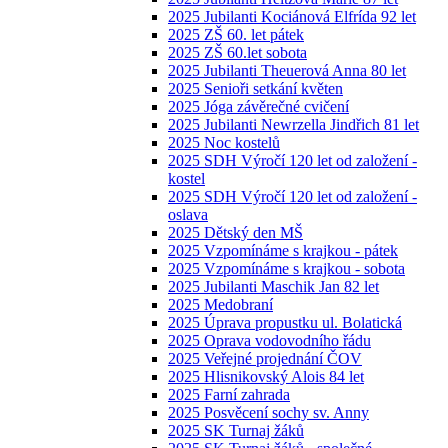
2025 Jubilanti Kociánová Elfrída 92 let
2025 ZŠ 60. let pátek
2025 ZŠ 60.let sobota
2025 Jubilanti Theuerová Anna 80 let
2025 Senioři setkání květen
2025 Jóga závěrečné cvičení
2025 Jubilanti Newrzella Jindřich 81 let
2025 Noc kostelů
2025 SDH Výročí 120 let od založení -
kostel
2025 SDH Výročí 120 let od založení -
oslava
2025 Dětský den MŠ
2025 Vzpomínáme s krajkou - pátek
2025 Vzpomínáme s krajkou - sobota
2025 Jubilanti Maschik Jan 82 let
2025 Medobraní
2025 Úprava propustku ul. Bolatická
2025 Oprava vodovodního řádu
2025 Veřejné projednání ČOV
2025 Hlisnikovský Alois 84 let
2025 Farní zahrada
2025 Posvěcení sochy sv. Anny
2025 SK Turnaj žáků