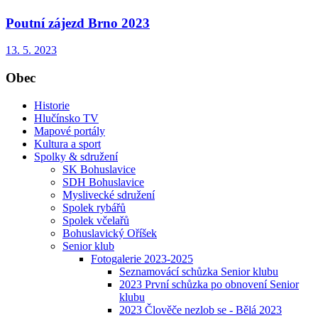
Poutní zájezd Brno 2023
13. 5. 2023
Obec
Historie
Hlučínsko TV
Mapové portály
Kultura a sport
Spolky & sdružení
SK Bohuslavice
SDH Bohuslavice
Myslivecké sdružení
Spolek rybářů
Spolek včelařů
Bohuslavický Oříšek
Senior klub
Fotogalerie 2023-2025
Seznamovácí schůzka Senior klubu
2023 První schůzka po obnovení Senior
klubu
2023 Člověče nezlob se - Bělá 2023