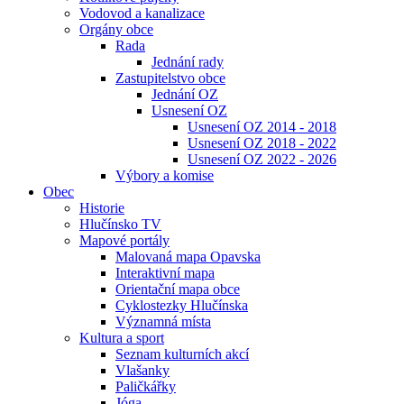
Vodovod a kanalizace
Orgány obce
Rada
Jednání rady
Zastupitelstvo obce
Jednání OZ
Usnesení OZ
Usnesení OZ 2014 - 2018
Usnesení OZ 2018 - 2022
Usnesení OZ 2022 - 2026
Výbory a komise
Obec
Historie
Hlučínsko TV
Mapové portály
Malovaná mapa Opavska
Interaktivní mapa
Orientační mapa obce
Cyklostezky Hlučínska
Významná místa
Kultura a sport
Seznam kulturních akcí
Vlašanky
Paličkářky
Jóga