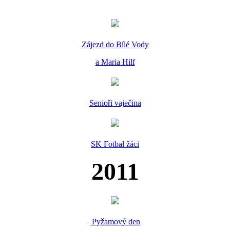
Zájezd do Bílé Vody
a Maria Hilf
Senioři vaječina
SK Fotbal žáci
2011
Pyžamový den