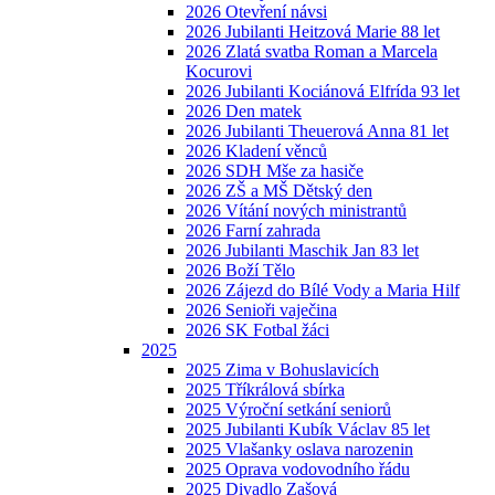
2026 Otevření návsi
2026 Jubilanti Heitzová Marie 88 let
2026 Zlatá svatba Roman a Marcela
Kocurovi
2026 Jubilanti Kociánová Elfrída 93 let
2026 Den matek
2026 Jubilanti Theuerová Anna 81 let
2026 Kladení věnců
2026 SDH Mše za hasiče
2026 ZŠ a MŠ Dětský den
2026 Vítání nových ministrantů
2026 Farní zahrada
2026 Jubilanti Maschik Jan 83 let
2026 Boží Tělo
2026 Zájezd do Bílé Vody a Maria Hilf
2026 Senioři vaječina
2026 SK Fotbal žáci
2025
2025 Zima v Bohuslavicích
2025 Tříkrálová sbírka
2025 Výroční setkání seniorů
2025 Jubilanti Kubík Václav 85 let
2025 Vlašanky oslava narozenin
2025 Oprava vodovodního řádu
2025 Divadlo Zašová