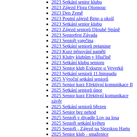
2023 Setkání senior klubu
2023 Zájezd Flora Olomouc
2023 Den Země
2023 Poutní zájezd Brno a okolí
2023 Setkání senior klubu
2023 Zájezd seniorů Dlouhé Stráně
2023 Seniorfest Závada
2023 Senioři vaječina
2023 Setkání seniorů petanque
2023 Kurz trénování paměti
2023 Kluby klubům v Hlučíně
2023 Setkání klubu senioru
2023 Senior klub Exkurze u Veverků
2023 Setkání seniorů 11.listopadu
2025 Výroční setkání seniorů
2025 Senior kurz Efektivní komunikace II
2025 Setkání seniorů únor
2025 Senior kurz Efektivní komunikace
závěr
2025 Setkání seniorů březen
2025 Senior bez nehod
2025 Senioři v divadle Lov na losa
2025 Senioři setkání květen
2025 Senioři - Zájezd na Slezskou Hartu
2025 Senior klub - smaženice