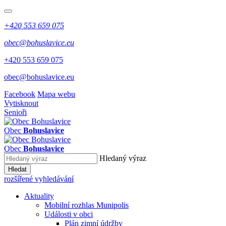
+420 553 659 075
obec@bohuslavice.eu
+420 553 659 075
obec@bohuslavice.eu
Facebook
Mapa webu
Vytisknout
Senioři
Obec
Bohuslavice
Obec
Bohuslavice
Hledaný výraz
Hledat
rozšířené vyhledávání
Aktuality
Mobilní rozhlas Munipolis
Události v obci
Plán zimní údržby