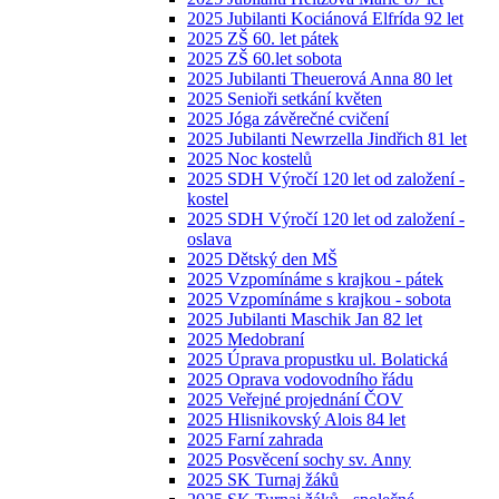
2025 Jubilanti Kociánová Elfrída 92 let
2025 ZŠ 60. let pátek
2025 ZŠ 60.let sobota
2025 Jubilanti Theuerová Anna 80 let
2025 Senioři setkání květen
2025 Jóga závěrečné cvičení
2025 Jubilanti Newrzella Jindřich 81 let
2025 Noc kostelů
2025 SDH Výročí 120 let od založení -
kostel
2025 SDH Výročí 120 let od založení -
oslava
2025 Dětský den MŠ
2025 Vzpomínáme s krajkou - pátek
2025 Vzpomínáme s krajkou - sobota
2025 Jubilanti Maschik Jan 82 let
2025 Medobraní
2025 Úprava propustku ul. Bolatická
2025 Oprava vodovodního řádu
2025 Veřejné projednání ČOV
2025 Hlisnikovský Alois 84 let
2025 Farní zahrada
2025 Posvěcení sochy sv. Anny
2025 SK Turnaj žáků