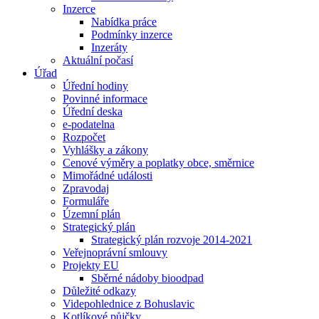
Inzerce
Nabídka práce
Podmínky inzerce
Inzeráty
Aktuální počasí
Úřad
Úřední hodiny
Povinné informace
Úřední deska
e-podatelna
Rozpočet
Vyhlášky a zákony
Cenové výměry a poplatky obce, směrnice
Mimořádné události
Zpravodaj
Formuláře
Územní plán
Strategický plán
Strategický plán rozvoje 2014-2021
Veřejnoprávní smlouvy
Projekty EU
Sběrné nádoby bioodpad
Důležité odkazy
Videpohlednice z Bohuslavic
Kotlíkové půjčky