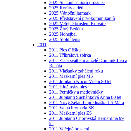
2025 Setkání seniorů prosinec
2025 Roráty a děti
2025 Vánoční jarmark
2025 Představení prvokomunikantů
2025 Veřejné bruslení Kravaře
2025 Živý Betlém
2025 Nohejbal
2025 Stolní tenis
2011
2011 Ples Oříšku
2011 Tříkrálová sbírka
2011 Zlatá svatba manželé Dominik Leo a
Renáta
2011 Vlašanky zahájení roku
2011 Maškarní ples MŠ
2011 Jubilanti Kocur Vilém 80 let
2011 Hlučínský ples
2011 Perníčky a medovníčky
2011 Jubilanti Suchánková Anna 80 let
2011 Nový Zéland - přednáška Jiří Mára
2011 Valná hromada SK
2011 Maškarní ples ZŠ
2011 Jubilanti Chorovská Bernardina 99
let
2011 Veřejné bruslení