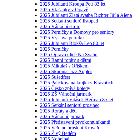
2025 Jubilanti Kroupa Petr 83 let
2025 Vlašanky v Opavě
2025 Jubilanti Zlatá svatba Richter Jiří a Alena
2025 Setkání seniorů listopad
2025 Vánoční strom
2025 Perníčky a Domovy pro seniory
2025 Výstava perníku
2025 Jubilanti Blokša Leo 80 let
2025 Perníčky
2025 Oprava ulice Na Svahu
2025 Ranní roráty s dětmi
2025 Mikuláš s Oříškem
2025 Skupina Jazz Apples
2025 Sušedfest
2025 Paličkovaná krajka v Kravařích
2025 Česko zpívá koledy
2025 ZŠ Vánoční jarmark
2025 Jubilanti Vitásek Heřman 85 let
2025 Setkání seniorů prosinec
2025 Roráty a děti
2025 Vánoční jarmark
2025 Představení prvokomunikantů
2025 Veřejné bruslení Kravaře
2025 Živý Betlém
2025 Nohejbal