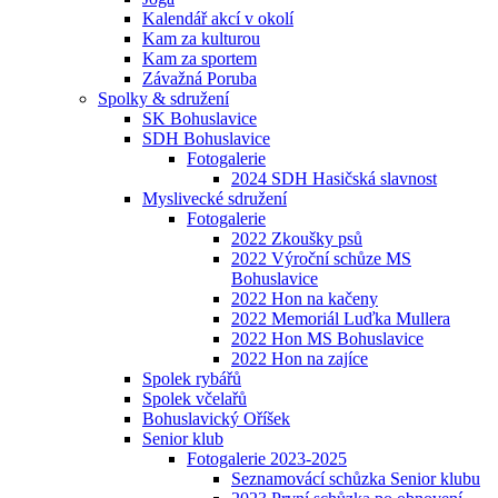
Kalendář akcí v okolí
Kam za kulturou
Kam za sportem
Závažná Poruba
Spolky & sdružení
SK Bohuslavice
SDH Bohuslavice
Fotogalerie
2024 SDH Hasičská slavnost
Myslivecké sdružení
Fotogalerie
2022 Zkoušky psů
2022 Výroční schůze MS
Bohuslavice
2022 Hon na kačeny
2022 Memoriál Luďka Mullera
2022 Hon MS Bohuslavice
2022 Hon na zajíce
Spolek rybářů
Spolek včelařů
Bohuslavický Oříšek
Senior klub
Fotogalerie 2023-2025
Seznamovácí schůzka Senior klubu