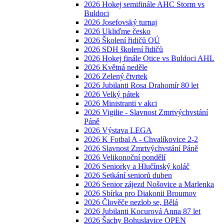
2026 Hokej semifinále AHC Storm vs
Buldoci
2026 Josefovský turnaj
2026 Ukliďme česko
2026 Školení řidičů OÚ
2026 SDH školení řidičů
2026 Hokej finále Otice vs Buldoci AHL
2026 Květná neděle
2026 Zelený čtvrtek
2026 Jubilanti Rosa Drahomír 80 let
2026 Velký pátek
2026 Ministranti v akci
2026 Vigilie - Slavnost Zmrtvýchvstání
Páně
2026 Výstava LEGA
2026 K Fotbal A - Chvalíkovice 2-2
2026 Slavnost Zmrtvýchvstání Páně
2026 Velikonoční pondělí
2026 Seniorky a Hlučínský koláč
2026 Setkání seniorů duben
2026 Senior zájezd Nošovice a Marlenka
2026 Sbírka pro Diakonii Broumov
2026 Člověče nezlob se, Bělá
2026 Jubilanti Kocurová Anna 87 let
2026 Šachy Bohuslavice OPEN