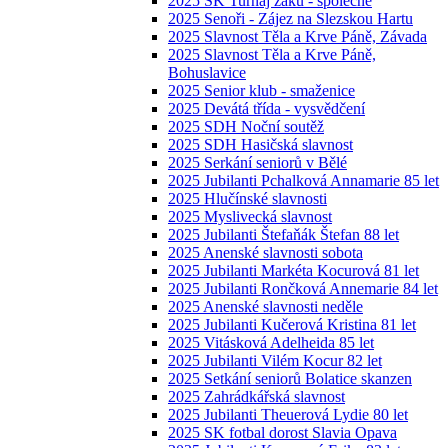
2025 SK Turnaj žáků - společné
2025 Senoři - Zájez na Slezskou Hartu
2025 Slavnost Těla a Krve Páně, Závada
2025 Slavnost Těla a Krve Páně,
Bohuslavice
2025 Senior klub - smaženice
2025 Devátá třída - vysvědčení
2025 SDH Noční soutěž
2025 SDH Hasičská slavnost
2025 Serkání seniorů v Bělé
2025 Jubilanti Pchalková Annamarie 85 let
2025 Hlučínské slavnosti
2025 Myslivecká slavnost
2025 Jubilanti Štefaňák Štefan 88 let
2025 Anenské slavnosti sobota
2025 Jubilanti Markéta Kocurová 81 let
2025 Jubilanti Rončková Annemarie 84 let
2025 Anenské slavnosti neděle
2025 Jubilanti Kučerová Kristina 81 let
2025 Vitásková Adelheida 85 let
2025 Jubilanti Vilém Kocur 82 let
2025 Setkání seniorů Bolatice skanzen
2025 Zahrádkářská slavnost
2025 Jubilanti Theuerová Lydie 80 let
2025 SK fotbal dorost Slavia Opava