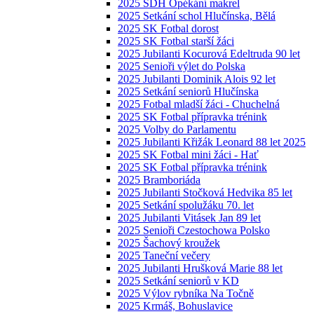
2025 SDH Opékání makrel
2025 Setkání schol Hlučínska, Bělá
2025 SK Fotbal dorost
2025 SK Fotbal starší žáci
2025 Jubilanti Kocurová Edeltruda 90 let
2025 Senioři výlet do Polska
2025 Jubilanti Dominik Alois 92 let
2025 Setkání seniorů Hlučínska
2025 Fotbal mladší žáci - Chuchelná
2025 SK Fotbal přípravka trénink
2025 Volby do Parlamentu
2025 Jubilanti Křižák Leonard 88 let 2025
2025 SK Fotbal mini žáci - Hať
2025 SK Fotbal přípravka trénink
2025 Bramboriáda
2025 Jubilanti Stočková Hedvika 85 let
2025 Setkání spolužáku 70. let
2025 Jubilanti Vitásek Jan 89 let
2025 Senioři Czestochowa Polsko
2025 Šachový kroužek
2025 Taneční večery
2025 Jubilanti Hrušková Marie 88 let
2025 Setkání seniorů v KD
2025 Výlov rybníka Na Točně
2025 Krmáš, Bohuslavice