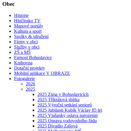
Obec
Historie
Hlučínsko TV
Mapové portály
Kultura a sport
Spolky & sdružení
Firmy v obci
Služby v obci
ZŠ a MŠ
Farnost Bohuslavice
Knihovna
Dotační projekty
Mobilní aplikace V OBRAZE
Fotogalerie
2026
2025
2025 Zima v Bohuslavicích
2025 Tříkrálová sbírka
2025 Výroční setkání seniorů
2025 Jubilanti Kubík Václav 85 let
2025 Vlašanky oslava narozenin
2025 Oprava vodovodního řádu
2025 Divadlo Zašová