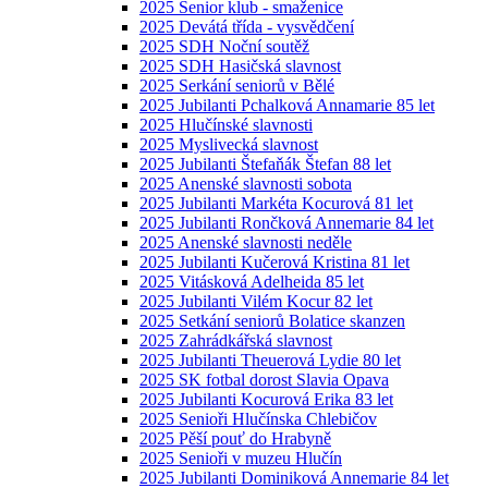
2025 Senior klub - smaženice
2025 Devátá třída - vysvědčení
2025 SDH Noční soutěž
2025 SDH Hasičská slavnost
2025 Serkání seniorů v Bělé
2025 Jubilanti Pchalková Annamarie 85 let
2025 Hlučínské slavnosti
2025 Myslivecká slavnost
2025 Jubilanti Štefaňák Štefan 88 let
2025 Anenské slavnosti sobota
2025 Jubilanti Markéta Kocurová 81 let
2025 Jubilanti Rončková Annemarie 84 let
2025 Anenské slavnosti neděle
2025 Jubilanti Kučerová Kristina 81 let
2025 Vitásková Adelheida 85 let
2025 Jubilanti Vilém Kocur 82 let
2025 Setkání seniorů Bolatice skanzen
2025 Zahrádkářská slavnost
2025 Jubilanti Theuerová Lydie 80 let
2025 SK fotbal dorost Slavia Opava
2025 Jubilanti Kocurová Erika 83 let
2025 Senioři Hlučínska Chlebičov
2025 Pěší pouť do Hrabyně
2025 Senioři v muzeu Hlučín
2025 Jubilanti Dominiková Annemarie 84 let