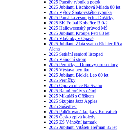
2025 Pausův rybník a potok
2025 Jubilanti Lischková Milada 80 let
2025 Výlov Špakovského rybníka
2025 Památka zesnulých - Dušičky
2025 SK Fotbal Kobeřice B 0-2
2025 Halloweenský průvod MŠ
2025 Jubilanti Kroupa Petr 83 let
2025 Vlašanky v Opavě
2025 Jubilanti Zlatá svatba Richter Jiří a
Alena
2025 Setkání seniorů listopad
2025 Vánoční strom
2025 Perníčky a Domovy pro seniory
2025 Výstava perníku
2025 Jubilanti Blokša Leo 80 let
2025 Perníčky
2025 Oprava ulice Na Svahu
2025 Ranní roráty s dětmi
2025 Mikuláš s Oříškem
2025 Skupina Jazz Apples
2025 Sušedfest
2025 Paličkovaná krajka v Kravařích
2025 Česko zpívá koledy
2025 ZŠ Vánoční jarmark
2025 Jubilanti Vitásek Heřman 85 let