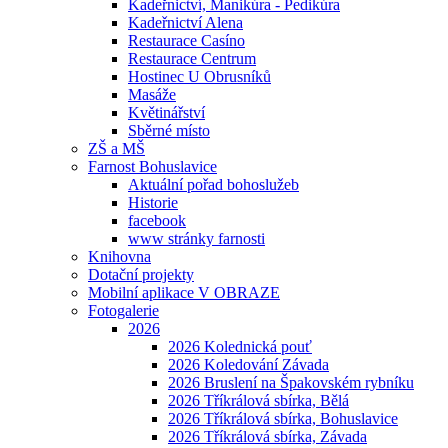
Kadeřnictví, Manikúra - Pedikúra
Kadeřnictví Alena
Restaurace Casíno
Restaurace Centrum
Hostinec U Obrusníků
Masáže
Květinářství
Sběrné místo
ZŠ a MŠ
Farnost Bohuslavice
Aktuální pořad bohoslužeb
Historie
facebook
www stránky farnosti
Knihovna
Dotační projekty
Mobilní aplikace V OBRAZE
Fotogalerie
2026
2026 Kolednická pouť
2026 Koledování Závada
2026 Bruslení na Špakovském rybníku
2026 Tříkrálová sbírka, Bělá
2026 Tříkrálová sbírka, Bohuslavice
2026 Tříkrálová sbírka, Závada