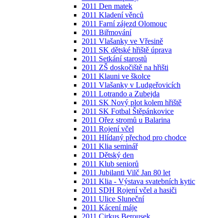
2011 Den matek
2011 Kladení věnců
2011 Farní zájezd Olomouc
2011 Biřmování
2011 Vlašanky ve Vřesině
2011 SK dětské hřiště úprava
2011 Setkání starostů
2011 ZŠ doskočiště na hřišti
2011 Klauni ve školce
2011 Vlašanky v Ludgeřovicích
2011 Lotrando a Zubejda
2011 SK Nový plot kolem hřiště
2011 SK Fotbal Štěpánkovice
2011 Ořez stromů u Balarina
2011 Rojení včel
2011 Hlídaný přechod pro chodce
2011 Klia seminář
2011 Dětský den
2011 Klub seniorů
2011 Jubilanti Vilč Jan 80 let
2011 Klia - Výstava svatebních kytic
2011 SDH Rojení včel a hasiči
2011 Ulice Sluneční
2011 Kácení máje
2011 Cirkus Berousek