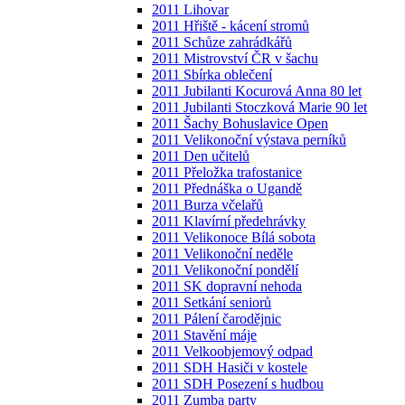
2011 Lihovar
2011 Hřiště - kácení stromů
2011 Schůze zahrádkářů
2011 Mistrovství ČR v šachu
2011 Sbírka oblečení
2011 Jubilanti Kocurová Anna 80 let
2011 Jubilanti Stoczková Marie 90 let
2011 Šachy Bohuslavice Open
2011 Velikonoční výstava perníků
2011 Den učitelů
2011 Přeložka trafostanice
2011 Přednáška o Ugandě
2011 Burza včelařů
2011 Klavírní předehrávky
2011 Velikonoce Bílá sobota
2011 Velikonoční neděle
2011 Velikonoční pondělí
2011 SK dopravní nehoda
2011 Setkání seniorů
2011 Pálení čarodějnic
2011 Stavění máje
2011 Velkoobjemový odpad
2011 SDH Hasiči v kostele
2011 SDH Posezení s hudbou
2011 Zumba party