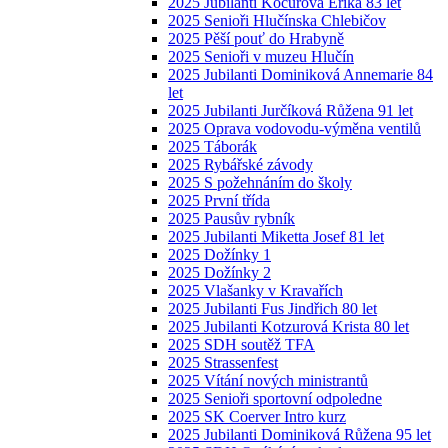
2025 Jubilanti Kocurová Erika 83 let
2025 Senioři Hlučínska Chlebičov
2025 Pěší pouť do Hrabyně
2025 Senioři v muzeu Hlučín
2025 Jubilanti Dominiková Annemarie 84
let
2025 Jubilanti Jurčíková Růžena 91 let
2025 Oprava vodovodu-výměna ventilů
2025 Táborák
2025 Rybářské závody
2025 S požehnáním do školy
2025 První třída
2025 Pausův rybník
2025 Jubilanti Miketta Josef 81 let
2025 Dožínky 1
2025 Dožínky 2
2025 Vlašanky v Kravařích
2025 Jubilanti Fus Jindřich 80 let
2025 Jubilanti Kotzurová Krista 80 let
2025 SDH soutěž TFA
2025 Strassenfest
2025 Vítání nových ministrantů
2025 Senioři sportovní odpoledne
2025 SK Coerver Intro kurz
2025 Jubilanti Dominiková Růžena 95 let