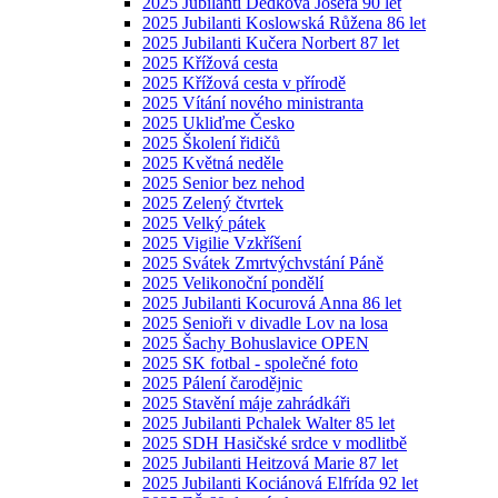
2025 Jubilanti Dedková Josefa 90 let
2025 Jubilanti Koslowská Růžena 86 let
2025 Jubilanti Kučera Norbert 87 let
2025 Křížová cesta
2025 Křížová cesta v přírodě
2025 Vítání nového ministranta
2025 Ukliďme Česko
2025 Školení řidičů
2025 Květná neděle
2025 Senior bez nehod
2025 Zelený čtvrtek
2025 Velký pátek
2025 Vigilie Vzkříšení
2025 Svátek Zmrtvýchvstání Páně
2025 Velikonoční pondělí
2025 Jubilanti Kocurová Anna 86 let
2025 Senioři v divadle Lov na losa
2025 Šachy Bohuslavice OPEN
2025 SK fotbal - společné foto
2025 Pálení čarodějnic
2025 Stavění máje zahrádkáři
2025 Jubilanti Pchalek Walter 85 let
2025 SDH Hasičské srdce v modlitbě
2025 Jubilanti Heitzová Marie 87 let
2025 Jubilanti Kociánová Elfrída 92 let