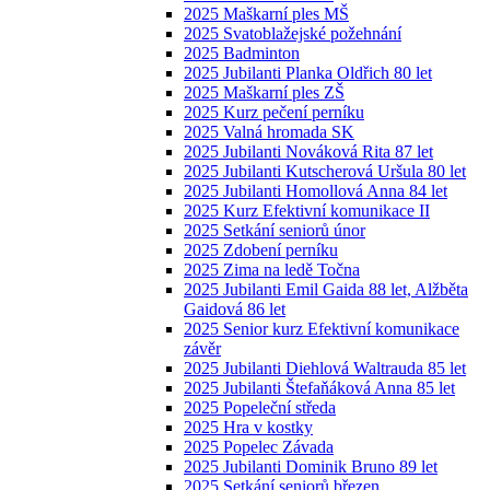
2025 Maškarní ples MŠ
2025 Svatoblažejské požehnání
2025 Badminton
2025 Jubilanti Planka Oldřich 80 let
2025 Maškarní ples ZŠ
2025 Kurz pečení perníku
2025 Valná hromada SK
2025 Jubilanti Nováková Rita 87 let
2025 Jubilanti Kutscherová Uršula 80 let
2025 Jubilanti Homollová Anna 84 let
2025 Kurz Efektivní komunikace II
2025 Setkání seniorů únor
2025 Zdobení perníku
2025 Zima na ledě Točna
2025 Jubilanti Emil Gaida 88 let, Alžběta
Gaidová 86 let
2025 Senior kurz Efektivní komunikace
závěr
2025 Jubilanti Diehlová Waltrauda 85 let
2025 Jubilanti Štefaňáková Anna 85 let
2025 Popeleční středa
2025 Hra v kostky
2025 Popelec Závada
2025 Jubilanti Dominik Bruno 89 let
2025 Setkání seniorů březen