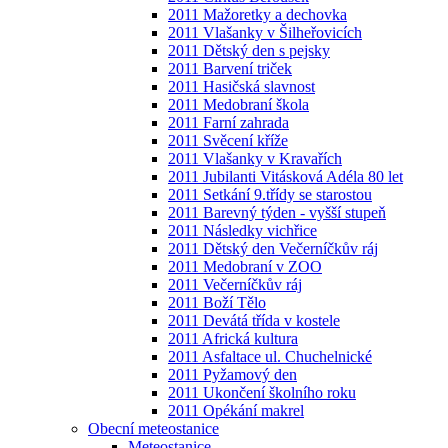
2011 Mažoretky a dechovka
2011 Vlašanky v Šilheřovicích
2011 Dětský den s pejsky
2011 Barvení triček
2011 Hasičská slavnost
2011 Medobraní škola
2011 Farní zahrada
2011 Svěcení kříže
2011 Vlašanky v Kravařích
2011 Jubilanti Vitásková Adéla 80 let
2011 Setkání 9.třídy se starostou
2011 Barevný týden - vyšší stupeň
2011 Následky vichřice
2011 Dětský den Večerníčkův ráj
2011 Medobraní v ZOO
2011 Večerníčkův ráj
2011 Boží Tělo
2011 Devátá třída v kostele
2011 Africká kultura
2011 Asfaltace ul. Chuchelnické
2011 Pyžamový den
2011 Ukončení školního roku
2011 Opékání makrel
Obecní meteostanice
Meteostanice