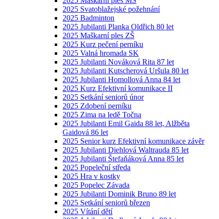
2025 Maškarní ples MŠ
2025 Svatoblažejské požehnání
2025 Badminton
2025 Jubilanti Planka Oldřich 80 let
2025 Maškarní ples ZŠ
2025 Kurz pečení perníku
2025 Valná hromada SK
2025 Jubilanti Nováková Rita 87 let
2025 Jubilanti Kutscherová Uršula 80 let
2025 Jubilanti Homollová Anna 84 let
2025 Kurz Efektivní komunikace II
2025 Setkání seniorů únor
2025 Zdobení perníku
2025 Zima na ledě Točna
2025 Jubilanti Emil Gaida 88 let, Alžběta
Gaidová 86 let
2025 Senior kurz Efektivní komunikace závěr
2025 Jubilanti Diehlová Waltrauda 85 let
2025 Jubilanti Štefaňáková Anna 85 let
2025 Popeleční středa
2025 Hra v kostky
2025 Popelec Závada
2025 Jubilanti Dominik Bruno 89 let
2025 Setkání seniorů březen
2025 Vítání dětí