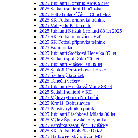
2025 Jubilanti Dominik Alois 92 let
2025 Setkání seniorů Hlučínska
2025 Fotbal mladší žáci - Chuchelná
2025 SK Fotbal přípravka trénink
2025 Volby do Parlamentu
2025 Jubilanti Křižák Leonard 88 let 2025
2025 SK Fotbal mini žáci - Hať
2025 SK Fotbal přípravka trénink
2025 Bramboriáda
2025 Jubilanti Stočková Hedvika 85 let
2025 Setkání spolužáku 70. let
2025 Jubilanti Vitásek Jan 89 let
2025 Senioři Czestochowa Polsko
2025 Šachový kroužek
2025 Taneční večery
2025 Jubilanti Hrušková Marie 88 let
2025 Setkání seniorů v KD
2025 Výlov rybníka Na Točně
2025 Krmáš, Bohuslavice
2025 Pausův rybník a potok
2025 Jubilanti Lischková Milada 80 let
2025 Výlov Špakovského rybníka
2025 Památka zesnulých - Dušičky
2025 SK Fotbal Kobeřice B 0-2
2025 Halloweenský průvod MŠ