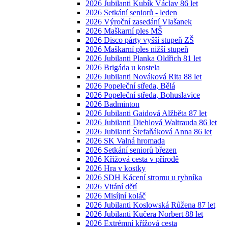
2026 Jubilanti Kubík Václav 86 let
2026 Setkání seniorů - leden
2026 Výroční zasedání Vlašanek
2026 Maškarní ples MŠ
2026 Disco párty vyšší stupeň ZŠ
2026 Maškarní ples nižší stupeň
2026 Jubilanti Planka Oldřich 81 let
2026 Brigáda u kostela
2026 Jubilanti Nováková Rita 88 let
2026 Popeleční středa, Bělá
2026 Popeleční středa, Bohuslavice
2026 Badminton
2026 Jubilanti Gaidová Alžběta 87 let
2026 Jubilanti Diehlová Waltrauda 86 let
2026 Jubilanti Štefaňáková Anna 86 let
2026 SK Valná hromada
2026 Setkání seniorů březen
2026 Křížová cesta v přírodě
2026 Hra v kostky
2026 SDH Kácení stromu u rybníka
2026 Vitání dětí
2026 Misíjní koláč
2026 Jubilanti Koslowská Růžena 87 let
2026 Jubilanti Kučera Norbert 88 let
2026 Extrémní křížová cesta