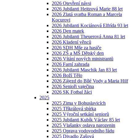
2026 Otevření návsi
2026 Jubilanti Heitzová Marie 88 let
2026 Zlatá svatba Roman a Marcela
Kocurovi
2026 Jubilanti Kociánová Elfrída 93 let
2026 Den matek
2026 Jubilanti Theuerová Anna 81 let
2026 Kladení věnců
2026 SDH Mše za hasiče
2026 ZŠ a MŠ Dětský den
2026 Vítání nových ministrantů
2026 Farní zahrada
2026 Jubilanti Maschik Jan 83 let
2026 Boží Tělo
2026 Zájezd do Bílé Vody a Maria Hilf
2026 Senioři vaječina
2026 SK Fotbal žáci
2025
2025 Zima v Bohuslavicích
2025 Tříkrálová sbírka
2025 Výroční setkání seniorů
2025 Jubilanti Kubík Václav 85 let
2025 Vlašanky oslava narozenin
2025 Oprava vodovodního řádu
2025 Divadlo Zašová