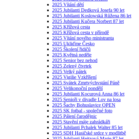
2025 Vítání dětí
2025 Jubilanti Dedková Josefa 90 let
2025 Jubilanti Koslowská Růžena 86 let
2025 Jubilanti Kučera Norbert 87 let
2025 Křížová cesta
2025 Křížová cesta v přírodě
2025 Vítání nového ministranta
2025 Ukliďme Česko
2025 Školení řidičů
2025 Květná neděle
2025 Senior bez nehod
2025 Zelený čtvrtek
2025 Velký pátek
2025 Vigilie Vzkříšení
2025 Svátek Zmrtvýchvstání Páně
2025 Velikonoční pondělí
2025 Jubilanti Kocurová Anna 86 let
2025 Senioři v divadle Lov na losa
2025 Šachy Bohuslavice OPEN
2025 SK fotbal - společné foto
2025 Pálení čarodějnic
2025 Stavění máje zahrádkáři
2025 Jubilanti Pchalek Walter 85 let
2025 SDH Hasičské srdce v modlitbě
2025 Jubilanti Heitzová Marie 87 let