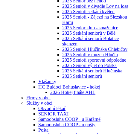
2025 Senior bez nehod
2025 Senioři v divadle Lov na losa
2025 Senioři setkání květen
2025 Senioři - Zájezd na Slezskou
Hartu
2025 Senior klub - smaženice
2025 Setkání seniorů v Bělé
2025 Setkání seniorů Bolatice
skanzen
2025 Senioři Hlučínska Chlebičov
2025 Senioři v muzeu Hlučín
2025 Senioři sportovní odpoledne
2025 Senioři výlet do Polska
2025 Setkání seniorů Hlučínska
2025 Setkání seniorů
Vlašanky
HC Buldoci Bohuslavice - hokej
2026 Hokej finále AHL
Firmy v obci
Služby v obci
Obvodní lékař
SENIOR TAXI
Samoobsluha COOP - u Kafárně
Samoobsluha COOP - u pošty
Pošta