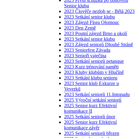
2023 První schůzka po obnovení
Senior klubu
2023 Člověče nezlob se - Bělá 2023
2023 Setkání senior klubu
2023 Zájezd Flora Olomouc
2023 Den Země
2023 Poutní zájezd Brno a okolí
2023 Setkání senior klubu
2023 Zájezd seniorů Dlouhé Stráně
2023 Seniorfest Závada
2023 Senioři vaječina
2023 Setkání seniorů petanque
2023 Kurz trénování paměti
2023 Kluby klubům v Hlučíně
2023 Setkání klubu senioru
2023 Senior klub Exkurze u
Veverků
2023 Setkání seniorů 11.listopadu
2025 Výroční setkání seniorů
2025 Senior kurz Efektivní
komunikace II
2025 Setkání seniorů únor
2025 Senior kurz Efektivní
komunikace závěr
2025 Setkání seniorů březen