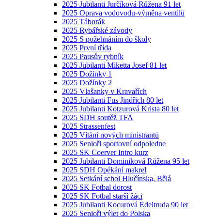
2025 Jubilanti Jurčíková Růžena 91 let
2025 Oprava vodovodu-výměna ventilů
2025 Táborák
2025 Rybářské závody
2025 S požehnáním do školy
2025 První třída
2025 Pausův rybník
2025 Jubilanti Miketta Josef 81 let
2025 Dožínky 1
2025 Dožínky 2
2025 Vlašanky v Kravařích
2025 Jubilanti Fus Jindřich 80 let
2025 Jubilanti Kotzurová Krista 80 let
2025 SDH soutěž TFA
2025 Strassenfest
2025 Vítání nových ministrantů
2025 Senioři sportovní odpoledne
2025 SK Coerver Intro kurz
2025 Jubilanti Dominiková Růžena 95 let
2025 SDH Opékání makrel
2025 Setkání schol Hlučínska, Bělá
2025 SK Fotbal dorost
2025 SK Fotbal starší žáci
2025 Jubilanti Kocurová Edeltruda 90 let
2025 Senioři výlet do Polska