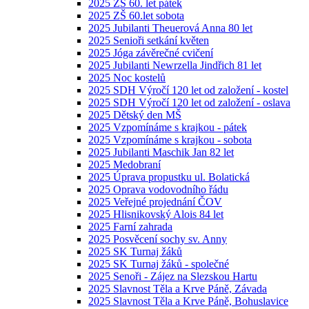
2025 ZŠ 60. let pátek
2025 ZŠ 60.let sobota
2025 Jubilanti Theuerová Anna 80 let
2025 Senioři setkání květen
2025 Jóga závěrečné cvičení
2025 Jubilanti Newrzella Jindřich 81 let
2025 Noc kostelů
2025 SDH Výročí 120 let od založení - kostel
2025 SDH Výročí 120 let od založení - oslava
2025 Dětský den MŠ
2025 Vzpomínáme s krajkou - pátek
2025 Vzpomínáme s krajkou - sobota
2025 Jubilanti Maschik Jan 82 let
2025 Medobraní
2025 Úprava propustku ul. Bolatická
2025 Oprava vodovodního řádu
2025 Veřejné projednání ČOV
2025 Hlisnikovský Alois 84 let
2025 Farní zahrada
2025 Posvěcení sochy sv. Anny
2025 SK Turnaj žáků
2025 SK Turnaj žáků - společné
2025 Senoři - Zájez na Slezskou Hartu
2025 Slavnost Těla a Krve Páně, Závada
2025 Slavnost Těla a Krve Páně, Bohuslavice