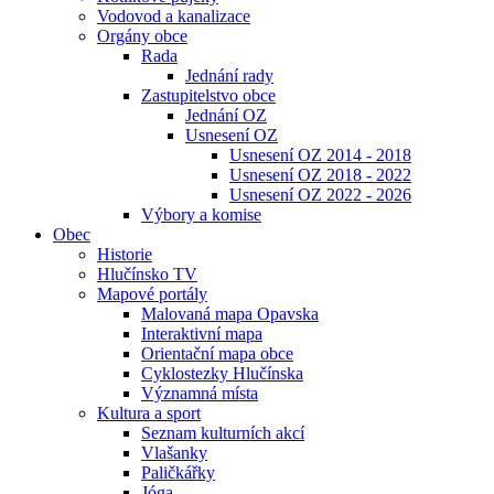
Vodovod a kanalizace
Orgány obce
Rada
Jednání rady
Zastupitelstvo obce
Jednání OZ
Usnesení OZ
Usnesení OZ 2014 - 2018
Usnesení OZ 2018 - 2022
Usnesení OZ 2022 - 2026
Výbory a komise
Obec
Historie
Hlučínsko TV
Mapové portály
Malovaná mapa Opavska
Interaktivní mapa
Orientační mapa obce
Cyklostezky Hlučínska
Významná místa
Kultura a sport
Seznam kulturních akcí
Vlašanky
Paličkářky
Jóga