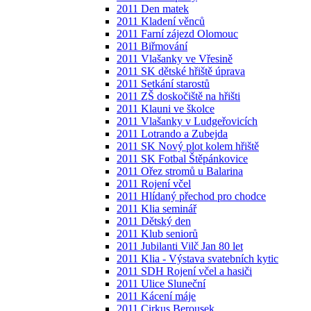
2011 Den matek
2011 Kladení věnců
2011 Farní zájezd Olomouc
2011 Biřmování
2011 Vlašanky ve Vřesině
2011 SK dětské hřiště úprava
2011 Setkání starostů
2011 ZŠ doskočiště na hřišti
2011 Klauni ve školce
2011 Vlašanky v Ludgeřovicích
2011 Lotrando a Zubejda
2011 SK Nový plot kolem hřiště
2011 SK Fotbal Štěpánkovice
2011 Ořez stromů u Balarina
2011 Rojení včel
2011 Hlídaný přechod pro chodce
2011 Klia seminář
2011 Dětský den
2011 Klub seniorů
2011 Jubilanti Vilč Jan 80 let
2011 Klia - Výstava svatebních kytic
2011 SDH Rojení včel a hasiči
2011 Ulice Sluneční
2011 Kácení máje
2011 Cirkus Berousek