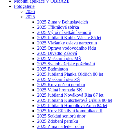
Mobilní aplikace V OBRAZE
Fotogalerie
2026
2025
2025 Zima v Bohuslavicích
2025 Tříkrálová sbírka
2025 Výroční setkání seniorů
2025 Jubilanti Kubík Václav 85 let
2025 Vlašanky oslava narozenin
2025 Oprava vodovodního řádu
2025 Divadlo Zašová
2025 Maškarní ples MŠ
2025 Svatoblažejské požehnání
2025 Badminton
2025 Jubilanti Planka Oldřich 80 let
2025 Maškarní ples ZŠ
2025 Kurz pečení perníku
2025 Valná hromada SK
2025 Jubilanti Nováková Rita 87 let
2025 Jubilanti Kutscherová Uršula 80 let
2025 Jubilanti Homollová Anna 84 let
2025 Kurz Efektivní komunikace II
2025 Setkání seniorů únor
2025 Zdobení perníku
2025 Zima na ledě Točna