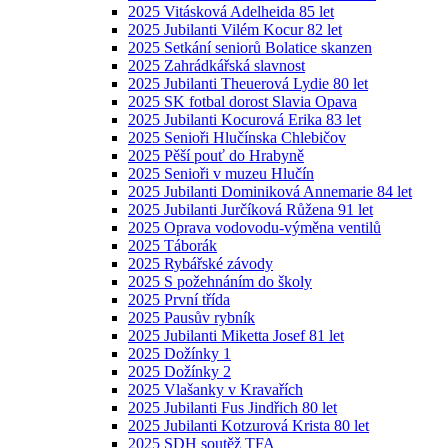
2025 Vitásková Adelheida 85 let
2025 Jubilanti Vilém Kocur 82 let
2025 Setkání seniorů Bolatice skanzen
2025 Zahrádkářská slavnost
2025 Jubilanti Theuerová Lydie 80 let
2025 SK fotbal dorost Slavia Opava
2025 Jubilanti Kocurová Erika 83 let
2025 Senioři Hlučínska Chlebičov
2025 Pěší pouť do Hrabyně
2025 Senioři v muzeu Hlučín
2025 Jubilanti Dominiková Annemarie 84 let
2025 Jubilanti Jurčíková Růžena 91 let
2025 Oprava vodovodu-výměna ventilů
2025 Táborák
2025 Rybářské závody
2025 S požehnáním do školy
2025 První třída
2025 Pausův rybník
2025 Jubilanti Miketta Josef 81 let
2025 Dožínky 1
2025 Dožínky 2
2025 Vlašanky v Kravařích
2025 Jubilanti Fus Jindřich 80 let
2025 Jubilanti Kotzurová Krista 80 let
2025 SDH soutěž TFA