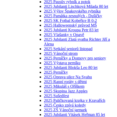
2025 Pausův rybník a potok
2025 Jubilanti Lischková Milada 80 let
2025 Výlov Špakovského rybníka
2025 Památka zesnulých - Dušičky
2025 SK Fotbal Kobeřice B 0-2
2025 Halloweenský průvod MŠ
2025 Jubilanti Kroupa Petr 83 let
2025 Vlašanky v Opavě
2025 Jubilanti Zlatá svatba Richter Jiří a
Alena
2025 Setkání seniorů listopad
2025 Vánoční strom
2025 Perníčky a Domovy pro seniory
2025 Výstava perníku
2025 Jubilanti Blokša Leo 80 let
2025 Perníčky
2025 Oprava ulice Na Svahu
2025 Ranní roráty s dětmi
2025 Mikuláš s Oříškem
2025 Skupina Jazz Apples
2025 Sušedfest
2025 Paličkovaná krajka v Kravařích
2025 Česko zpívá koledy
2025 ZŠ Vánoční jarmark
2025 Jubilanti Vitásek Heřman 85 let