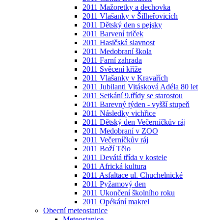
2011 Mažoretky a dechovka
2011 Vlašanky v Šilheřovicích
2011 Dětský den s pejsky
2011 Barvení triček
2011 Hasičská slavnost
2011 Medobraní škola
2011 Farní zahrada
2011 Svěcení kříže
2011 Vlašanky v Kravařích
2011 Jubilanti Vitásková Adéla 80 let
2011 Setkání 9.třídy se starostou
2011 Barevný týden - vyšší stupeň
2011 Následky vichřice
2011 Dětský den Večerníčkův ráj
2011 Medobraní v ZOO
2011 Večerníčkův ráj
2011 Boží Tělo
2011 Devátá třída v kostele
2011 Africká kultura
2011 Asfaltace ul. Chuchelnické
2011 Pyžamový den
2011 Ukončení školního roku
2011 Opékání makrel
Obecní meteostanice
Meteostanice