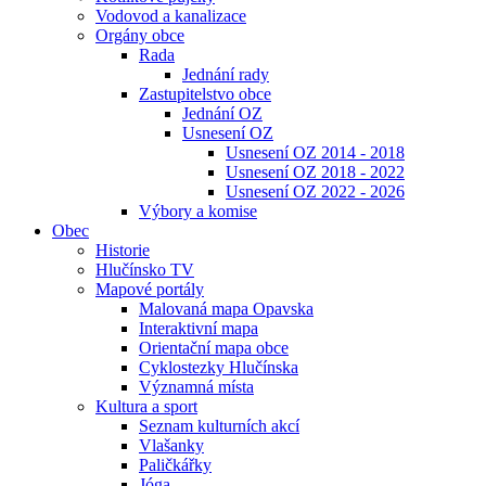
Vodovod a kanalizace
Orgány obce
Rada
Jednání rady
Zastupitelstvo obce
Jednání OZ
Usnesení OZ
Usnesení OZ 2014 - 2018
Usnesení OZ 2018 - 2022
Usnesení OZ 2022 - 2026
Výbory a komise
Obec
Historie
Hlučínsko TV
Mapové portály
Malovaná mapa Opavska
Interaktivní mapa
Orientační mapa obce
Cyklostezky Hlučínska
Významná místa
Kultura a sport
Seznam kulturních akcí
Vlašanky
Paličkářky
Jóga