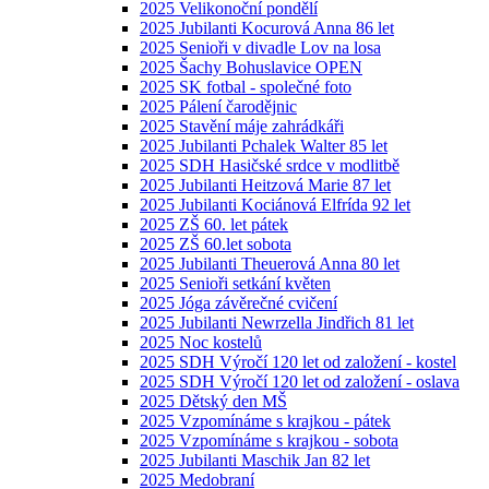
2025 Velikonoční pondělí
2025 Jubilanti Kocurová Anna 86 let
2025 Senioři v divadle Lov na losa
2025 Šachy Bohuslavice OPEN
2025 SK fotbal - společné foto
2025 Pálení čarodějnic
2025 Stavění máje zahrádkáři
2025 Jubilanti Pchalek Walter 85 let
2025 SDH Hasičské srdce v modlitbě
2025 Jubilanti Heitzová Marie 87 let
2025 Jubilanti Kociánová Elfrída 92 let
2025 ZŠ 60. let pátek
2025 ZŠ 60.let sobota
2025 Jubilanti Theuerová Anna 80 let
2025 Senioři setkání květen
2025 Jóga závěrečné cvičení
2025 Jubilanti Newrzella Jindřich 81 let
2025 Noc kostelů
2025 SDH Výročí 120 let od založení - kostel
2025 SDH Výročí 120 let od založení - oslava
2025 Dětský den MŠ
2025 Vzpomínáme s krajkou - pátek
2025 Vzpomínáme s krajkou - sobota
2025 Jubilanti Maschik Jan 82 let
2025 Medobraní