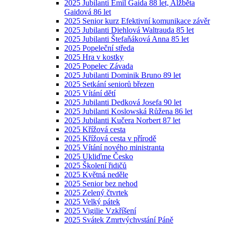
2025 Jubilanti Emil Gaida 88 let, Alžběta
Gaidová 86 let
2025 Senior kurz Efektivní komunikace závěr
2025 Jubilanti Diehlová Waltrauda 85 let
2025 Jubilanti Štefaňáková Anna 85 let
2025 Popeleční středa
2025 Hra v kostky
2025 Popelec Závada
2025 Jubilanti Dominik Bruno 89 let
2025 Setkání seniorů březen
2025 Vítání dětí
2025 Jubilanti Dedková Josefa 90 let
2025 Jubilanti Koslowská Růžena 86 let
2025 Jubilanti Kučera Norbert 87 let
2025 Křížová cesta
2025 Křížová cesta v přírodě
2025 Vítání nového ministranta
2025 Ukliďme Česko
2025 Školení řidičů
2025 Květná neděle
2025 Senior bez nehod
2025 Zelený čtvrtek
2025 Velký pátek
2025 Vigilie Vzkříšení
2025 Svátek Zmrtvýchvstání Páně