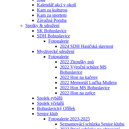
Kalendář akcí v okolí
Kam za kulturou
Kam za sportem
Závažná Poruba
Spolky & sdružení
SK Bohuslavice
SDH Bohuslavice
Fotogalerie
2024 SDH Hasičská slavnost
Myslivecké sdružení
Fotogalerie
2022 Zkoušky psů
2022 Výroční schůze MS
Bohuslavice
2022 Hon na kačeny
2022 Memoriál Luďka Mullera
2022 Hon MS Bohuslavice
2022 Hon na zajíce
Spolek rybářů
Spolek včelařů
Bohuslavický Oříšek
Senior klub
Fotogalerie 2023-2025
Seznamovácí schůzka Senior klubu