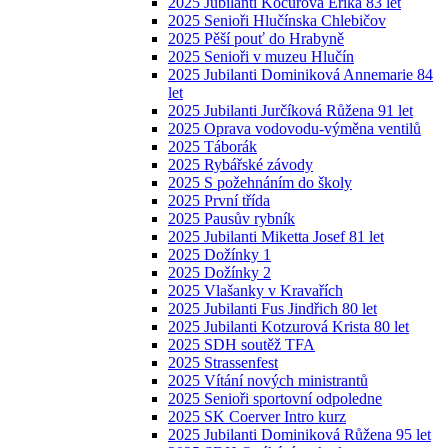
2025 Jubilanti Kocurová Erika 83 let
2025 Senioři Hlučínska Chlebičov
2025 Pěší pouť do Hrabyně
2025 Senioři v muzeu Hlučín
2025 Jubilanti Dominiková Annemarie 84
let
2025 Jubilanti Jurčíková Růžena 91 let
2025 Oprava vodovodu-výměna ventilů
2025 Táborák
2025 Rybářské závody
2025 S požehnáním do školy
2025 První třída
2025 Pausův rybník
2025 Jubilanti Miketta Josef 81 let
2025 Dožínky 1
2025 Dožínky 2
2025 Vlašanky v Kravařích
2025 Jubilanti Fus Jindřich 80 let
2025 Jubilanti Kotzurová Krista 80 let
2025 SDH soutěž TFA
2025 Strassenfest
2025 Vítání nových ministrantů
2025 Senioři sportovní odpoledne
2025 SK Coerver Intro kurz
2025 Jubilanti Dominiková Růžena 95 let