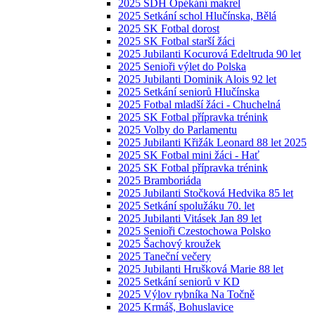
2025 SDH Opékání makrel
2025 Setkání schol Hlučínska, Bělá
2025 SK Fotbal dorost
2025 SK Fotbal starší žáci
2025 Jubilanti Kocurová Edeltruda 90 let
2025 Senioři výlet do Polska
2025 Jubilanti Dominik Alois 92 let
2025 Setkání seniorů Hlučínska
2025 Fotbal mladší žáci - Chuchelná
2025 SK Fotbal přípravka trénink
2025 Volby do Parlamentu
2025 Jubilanti Křižák Leonard 88 let 2025
2025 SK Fotbal mini žáci - Hať
2025 SK Fotbal přípravka trénink
2025 Bramboriáda
2025 Jubilanti Stočková Hedvika 85 let
2025 Setkání spolužáku 70. let
2025 Jubilanti Vitásek Jan 89 let
2025 Senioři Czestochowa Polsko
2025 Šachový kroužek
2025 Taneční večery
2025 Jubilanti Hrušková Marie 88 let
2025 Setkání seniorů v KD
2025 Výlov rybníka Na Točně
2025 Krmáš, Bohuslavice