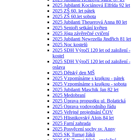
2025 Jubilanti Kociánová Elfrída 92 let
2025 ZŠ 60. let pátek
2025 ZŠ 60.let sobota
2025 Jubilanti Theuerová Anna 80 let
2025 Senioři setkání květen
2025 Jóga závěrečné cvičení
2025 Jubilanti Newrzella Jindřich 81 let
2025 Noc kostelů
2025 SDH Výročí 120 let od založení -
kostel
2025 SDH Výročí 120 let od založení -
oslava
2025 Dětský den MŠ
2025 Vzpomínáme s krajkou - pátek
2025 Vzpomínáme s krajkou - sobota
2025 Jubilanti Maschik Jan 82 let
2025 Medobraní
2025 Úprava propustku ul. Bolatická
2025 Oprava vodovodního řádu
2025 Veřejné projednání ČOV
2025 Hlisnikovský Alois 84 let
2025 Farní zahrada
2025 Posvěcení sochy sv. Anny
2025 SK Turnaj žáků