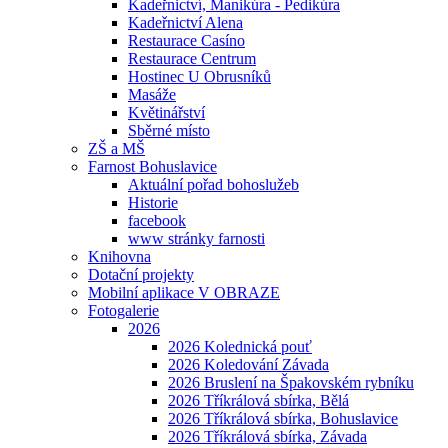
Kadeřnictví, Manikúra - Pedikúra
Kadeřnictví Alena
Restaurace Casíno
Restaurace Centrum
Hostinec U Obrusníků
Masáže
Květinářství
Sběrné místo
ZŠ a MŠ
Farnost Bohuslavice
Aktuální pořad bohoslužeb
Historie
facebook
www stránky farnosti
Knihovna
Dotační projekty
Mobilní aplikace V OBRAZE
Fotogalerie
2026
2026 Kolednická pouť
2026 Koledování Závada
2026 Bruslení na Špakovském rybníku
2026 Tříkrálová sbírka, Bělá
2026 Tříkrálová sbírka, Bohuslavice
2026 Tříkrálová sbírka, Závada