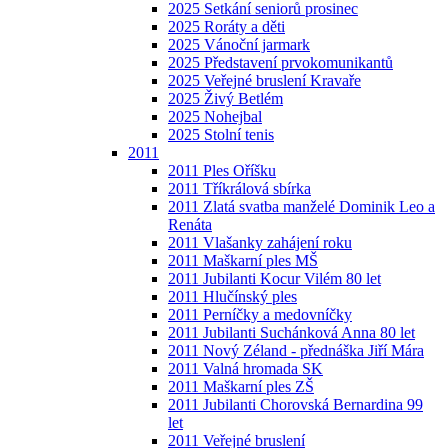
2025 Setkání seniorů prosinec
2025 Roráty a děti
2025 Vánoční jarmark
2025 Představení prvokomunikantů
2025 Veřejné bruslení Kravaře
2025 Živý Betlém
2025 Nohejbal
2025 Stolní tenis
2011
2011 Ples Oříšku
2011 Tříkrálová sbírka
2011 Zlatá svatba manželé Dominik Leo a
Renáta
2011 Vlašanky zahájení roku
2011 Maškarní ples MŠ
2011 Jubilanti Kocur Vilém 80 let
2011 Hlučínský ples
2011 Perníčky a medovníčky
2011 Jubilanti Suchánková Anna 80 let
2011 Nový Zéland - přednáška Jiří Mára
2011 Valná hromada SK
2011 Maškarní ples ZŠ
2011 Jubilanti Chorovská Bernardina 99
let
2011 Veřejné bruslení