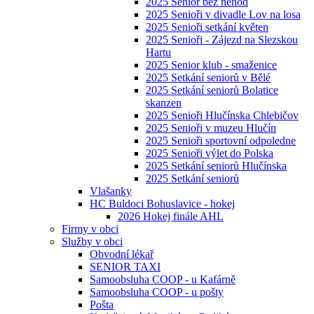
2025 Senior bez nehod
2025 Senioři v divadle Lov na losa
2025 Senioři setkání květen
2025 Senioři - Zájezd na Slezskou
Hartu
2025 Senior klub - smaženice
2025 Setkání seniorů v Bělé
2025 Setkání seniorů Bolatice
skanzen
2025 Senioři Hlučínska Chlebičov
2025 Senioři v muzeu Hlučín
2025 Senioři sportovní odpoledne
2025 Senioři výlet do Polska
2025 Setkání seniorů Hlučínska
2025 Setkání seniorů
Vlašanky
HC Buldoci Bohuslavice - hokej
2026 Hokej finále AHL
Firmy v obci
Služby v obci
Obvodní lékař
SENIOR TAXI
Samoobsluha COOP - u Kafárně
Samoobsluha COOP - u pošty
Pošta