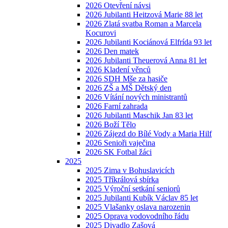
2026 Otevření návsi
2026 Jubilanti Heitzová Marie 88 let
2026 Zlatá svatba Roman a Marcela
Kocurovi
2026 Jubilanti Kociánová Elfrída 93 let
2026 Den matek
2026 Jubilanti Theuerová Anna 81 let
2026 Kladení věnců
2026 SDH Mše za hasiče
2026 ZŠ a MŠ Dětský den
2026 Vítání nových ministrantů
2026 Farní zahrada
2026 Jubilanti Maschik Jan 83 let
2026 Boží Tělo
2026 Zájezd do Bílé Vody a Maria Hilf
2026 Senioři vaječina
2026 SK Fotbal žáci
2025
2025 Zima v Bohuslavicích
2025 Tříkrálová sbírka
2025 Výroční setkání seniorů
2025 Jubilanti Kubík Václav 85 let
2025 Vlašanky oslava narozenin
2025 Oprava vodovodního řádu
2025 Divadlo Zašová