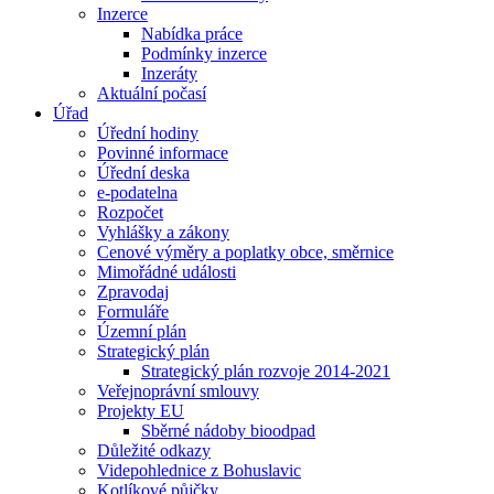
Inzerce
Nabídka práce
Podmínky inzerce
Inzeráty
Aktuální počasí
Úřad
Úřední hodiny
Povinné informace
Úřední deska
e-podatelna
Rozpočet
Vyhlášky a zákony
Cenové výměry a poplatky obce, směrnice
Mimořádné události
Zpravodaj
Formuláře
Územní plán
Strategický plán
Strategický plán rozvoje 2014-2021
Veřejnoprávní smlouvy
Projekty EU
Sběrné nádoby bioodpad
Důležité odkazy
Videpohlednice z Bohuslavic
Kotlíkové půjčky