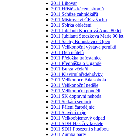
2011 Lihovar
2011 Hřiště - kácení stromů
2011 Schůze zahrádkářů
2011 Mistrovství ČR v šachu
2011 Sbírka oblečení
2011 Jubilanti Kocurová Anna 80 let
2011 Jubilanti Stoczková Marie 90 let
2011 Šachy Bohuslavice Open
2011 Velikonoční výstava perníků
2011 Den učitelů
2011 Přeložka trafostanice
2011 Přednáška o Ugandě
2011 Burza včelařů
2011 Klavírní předehrávky
2011 Velikonoce Bílá sobota
2011 Velikonoční neděle
2011 Velikonoční pondělí
2011 SK dopravní nehoda
2011 Setkání seniorů
2011 Pálení čarodějnic
2011 Stavění máje
2011 Velkoobjemový odpad
2011 SDH Hasiči v kostele
2011 SDH Posezení s hudbou
2011 Zumba party