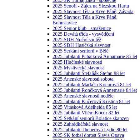
2025 SK Turnaj žáků - společné
2025 Senoři - Zájez na Slezskou Hartu
2025 Slavnost Těla a Krve Páně, Závada
2025 Slavnost Těla a Krve Páně,
Bohuslavice
2025 Senior klub - smaženice
2025 Devátá třída - vysvědčení
2025 SDH Noční soutěž
2025 SDH Hasičská slavnost
2025 Serkání seniorů v Bělé
2025 Jubilanti Pchalková Annamarie 85 let
2025 Hlučínské slavnosti
2025 Myslivecká slavnost
2025 Jubilanti Štefaňák Štefan 88 let
2025 Anenské slavnosti sobota
2025 Jubilanti Markéta Kocurová 81 let
2025 Jubilanti Rončková Annemarie 84 let
2025 Anenské slavnosti neděle
2025 Jubilanti Kučerová Kristina 81 let
2025 Vitásková Adelheida 85 let
2025 Jubilanti Vilém Kocur 82 let
2025 Setkání seniorů Bolatice skanzen
2025 Zahrádkářská slavnost
2025 Jubilanti Theuerová Lydie 80 let
2025 SK fotbal dorost Slavia Opava