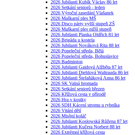
2026 Jubilanti Kubík Václav 86 let
2026 Setkání seniorů - leden
2026 Výroční zasedání Vlašanek
2026 Maškarní ples MŠ
2026 Disco párty vyšší stupeň ZŠ
2026 Maškarní ples nižší stupeň
2026 Jubilanti Planka Oldřich 81 let
2026 Brigáda u kostela
2026 Jubilanti Nováková Rita 88 let
2026 Popeleční středa, Bělá
2026 Popeleční středa, Bohuslavice
2026 Badminton
2026 Jubilanti Gaidová Alžběta 87 let
2026 Jubilanti Diehlová Waltrauda 86 let
2026 Jubilanti Štefaňáková Anna 86 let
2026 SK Valná hromada
2026 Setkání seniorů březen
2026 Křížová cesta v přírodě
2026 Hra v kostky
2026 SDH Kácení stromu u rybníka
2026 Vitání dětí
2026 Misíjní koláč
2026 Jubilanti Koslowská Růžena 87 let
2026 Jubilanti Kučera Norbert 88 let
2026 Extrémní křížová cesta