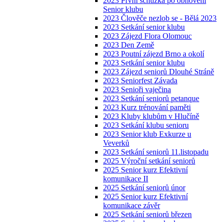
2023 První schůzka po obnovení
Senior klubu
2023 Člověče nezlob se - Bělá 2023
2023 Setkání senior klubu
2023 Zájezd Flora Olomouc
2023 Den Země
2023 Poutní zájezd Brno a okolí
2023 Setkání senior klubu
2023 Zájezd seniorů Dlouhé Stráně
2023 Seniorfest Závada
2023 Senioři vaječina
2023 Setkání seniorů petanque
2023 Kurz trénování paměti
2023 Kluby klubům v Hlučíně
2023 Setkání klubu senioru
2023 Senior klub Exkurze u
Veverků
2023 Setkání seniorů 11.listopadu
2025 Výroční setkání seniorů
2025 Senior kurz Efektivní
komunikace II
2025 Setkání seniorů únor
2025 Senior kurz Efektivní
komunikace závěr
2025 Setkání seniorů březen