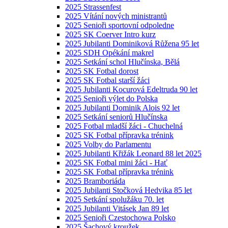
2025 Strassenfest
2025 Vítání nových ministrantů
2025 Senioři sportovní odpoledne
2025 SK Coerver Intro kurz
2025 Jubilanti Dominiková Růžena 95 let
2025 SDH Opékání makrel
2025 Setkání schol Hlučínska, Bělá
2025 SK Fotbal dorost
2025 SK Fotbal starší žáci
2025 Jubilanti Kocurová Edeltruda 90 let
2025 Senioři výlet do Polska
2025 Jubilanti Dominik Alois 92 let
2025 Setkání seniorů Hlučínska
2025 Fotbal mladší žáci - Chuchelná
2025 SK Fotbal přípravka trénink
2025 Volby do Parlamentu
2025 Jubilanti Křižák Leonard 88 let 2025
2025 SK Fotbal mini žáci - Hať
2025 SK Fotbal přípravka trénink
2025 Bramboriáda
2025 Jubilanti Stočková Hedvika 85 let
2025 Setkání spolužáku 70. let
2025 Jubilanti Vitásek Jan 89 let
2025 Senioři Czestochowa Polsko
2025 Šachový kroužek