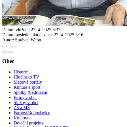
Datum vložení:
27. 4. 2025 6:37
Datum poslední aktualizace:
27. 4. 2025 8:16
Autor:
Správce Webu
Obec
Historie
Hlučínsko TV
Mapové portály
Kultura a sport
Spolky & sdružení
Firmy v obci
Služby v obci
ZŠ a MŠ
Farnost Bohuslavice
Knihovna
Dotační projekty