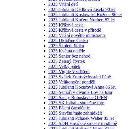
2025 Vítání dětí
2025 Jubilanti Dedková Josefa 90 let
2025 Jubilanti Koslowská Růžena 86 let
2025 Jubilanti Kučera Norbert 87 let
2025 Křížová cesta
2025 Křížová cesta v přírodě
2025 Vítání nového ministranta
2025 Ukliďme Česko
2025 Školení řidičů
2025 Květná neděle
2025 Senior bez nehod
2025 Zelený čtvrtek
2025 Velký pátek
2025 Vigilie Vzkříšení
2025 Svátek Zmrtvýchvstání Páně
2025 Velikonoční pondělí
2025 Jubilanti Kocurová Anna 86 let
2025 Senioři v divadle Lov na losa
2025 Šachy Bohuslavice OPEN
2025 SK fotbal - společné foto
2025 Pálení čarodějnic
2025 Stavění máje zahrádkáři
2025 Jubilanti Pchalek Walter 85 let
2025 SDH Hasičské srdce v modlitbě
2025 Jubilanti Heitzová Marie 87 let