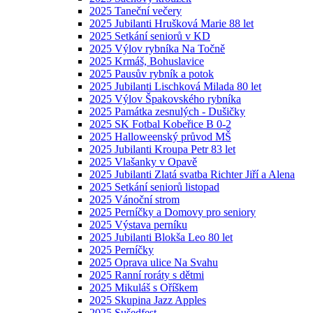
2025 Taneční večery
2025 Jubilanti Hrušková Marie 88 let
2025 Setkání seniorů v KD
2025 Výlov rybníka Na Točně
2025 Krmáš, Bohuslavice
2025 Pausův rybník a potok
2025 Jubilanti Lischková Milada 80 let
2025 Výlov Špakovského rybníka
2025 Památka zesnulých - Dušičky
2025 SK Fotbal Kobeřice B 0-2
2025 Halloweenský průvod MŠ
2025 Jubilanti Kroupa Petr 83 let
2025 Vlašanky v Opavě
2025 Jubilanti Zlatá svatba Richter Jiří a Alena
2025 Setkání seniorů listopad
2025 Vánoční strom
2025 Perníčky a Domovy pro seniory
2025 Výstava perníku
2025 Jubilanti Blokša Leo 80 let
2025 Perníčky
2025 Oprava ulice Na Svahu
2025 Ranní roráty s dětmi
2025 Mikuláš s Oříškem
2025 Skupina Jazz Apples
2025 Sušedfest