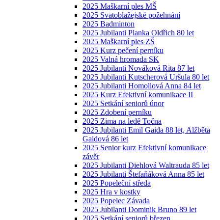
2025 Maškarní ples MŠ
2025 Svatoblažejské požehnání
2025 Badminton
2025 Jubilanti Planka Oldřich 80 let
2025 Maškarní ples ZŠ
2025 Kurz pečení perníku
2025 Valná hromada SK
2025 Jubilanti Nováková Rita 87 let
2025 Jubilanti Kutscherová Uršula 80 let
2025 Jubilanti Homollová Anna 84 let
2025 Kurz Efektivní komunikace II
2025 Setkání seniorů únor
2025 Zdobení perníku
2025 Zima na ledě Točna
2025 Jubilanti Emil Gaida 88 let, Alžběta
Gaidová 86 let
2025 Senior kurz Efektivní komunikace
závěr
2025 Jubilanti Diehlová Waltrauda 85 let
2025 Jubilanti Štefaňáková Anna 85 let
2025 Popeleční středa
2025 Hra v kostky
2025 Popelec Závada
2025 Jubilanti Dominik Bruno 89 let
2025 Setkání seniorů březen