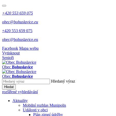
+420 553 659 075
obec@bohuslavice.eu
+420 553 659 075
obec@bohuslavice.eu
Facebook
Mapa webu
Vytisknout
Senioři
Obec
Bohuslavice
Obec
Bohuslavice
Hledaný výraz
Hledat
rozšířené vyhledávání
Aktuality
Mobilní rozhlas Munipolis
Události v obci
Plán zimní údržby