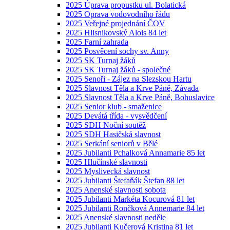
2025 Úprava propustku ul. Bolatická
2025 Oprava vodovodního řádu
2025 Veřejné projednání ČOV
2025 Hlisnikovský Alois 84 let
2025 Farní zahrada
2025 Posvěcení sochy sv. Anny
2025 SK Turnaj žáků
2025 SK Turnaj žáků - společné
2025 Senoři - Zájez na Slezskou Hartu
2025 Slavnost Těla a Krve Páně, Závada
2025 Slavnost Těla a Krve Páně, Bohuslavice
2025 Senior klub - smaženice
2025 Devátá třída - vysvědčení
2025 SDH Noční soutěž
2025 SDH Hasičská slavnost
2025 Serkání seniorů v Bělé
2025 Jubilanti Pchalková Annamarie 85 let
2025 Hlučínské slavnosti
2025 Myslivecká slavnost
2025 Jubilanti Štefaňák Štefan 88 let
2025 Anenské slavnosti sobota
2025 Jubilanti Markéta Kocurová 81 let
2025 Jubilanti Rončková Annemarie 84 let
2025 Anenské slavnosti neděle
2025 Jubilanti Kučerová Kristina 81 let