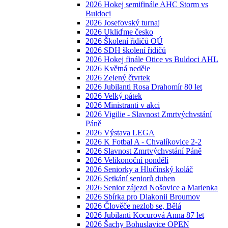
2026 Hokej semifinále AHC Storm vs
Buldoci
2026 Josefovský turnaj
2026 Ukliďme česko
2026 Školení řidičů OÚ
2026 SDH školení řidičů
2026 Hokej finále Otice vs Buldoci AHL
2026 Květná neděle
2026 Zelený čtvrtek
2026 Jubilanti Rosa Drahomír 80 let
2026 Velký pátek
2026 Ministranti v akci
2026 Vigilie - Slavnost Zmrtvýchvstání
Páně
2026 Výstava LEGA
2026 K Fotbal A - Chvalíkovice 2-2
2026 Slavnost Zmrtvýchvstání Páně
2026 Velikonoční pondělí
2026 Seniorky a Hlučínský koláč
2026 Setkání seniorů duben
2026 Senior zájezd Nošovice a Marlenka
2026 Sbírka pro Diakonii Broumov
2026 Člověče nezlob se, Bělá
2026 Jubilanti Kocurová Anna 87 let
2026 Šachy Bohuslavice OPEN